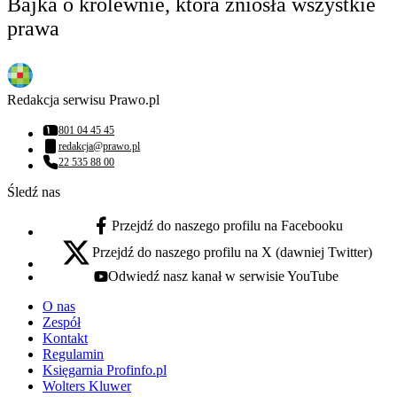
Bajka o królewnie, która zniosła wszystkie
prawa
Redakcja serwisu Prawo.pl
801 04 45 45
Numer telefonu:
redakcja@prawo.pl
Adres email:
22 535 88 00
Numer telefonu:
Śledź nas
Przejdź do naszego profilu na Facebooku
facebook - otwiera się w nowej karcie
Przejdź do naszego profilu na X (dawniej Twitter)
x - otwiera się w nowej karcie
Odwiedź nasz kanał w serwisie YouTube
youtube - otwiera się w nowej karcie
O nas
Zespół
Kontakt
Regulamin
Księgarnia Profinfo.pl
Wolters Kluwer