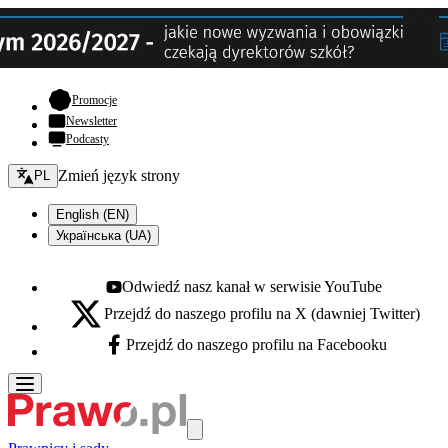
- otwiera się w nowej karcie
Promocje
Newsletter
Podcasty
Zmień język - bieżący:
Zmień język strony
PL
English (EN)
Українська (UA)
Odwiedź nasz kanał w serwisie YouTube
Youtube - otwiera się w nowej karcie
Przejdź do naszego profilu na X (dawniej Twitter)
X - otwiera się w nowej karcie
Przejdź do naszego profilu na Facebooku
Facebook - otwiera się w nowej karcie