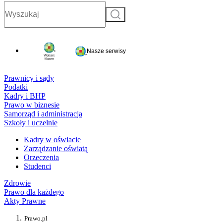
Szukaj
Nasze serwisy
Prawnicy i sądy
Podatki
Kadry i BHP
Prawo w biznesie
Samorząd i administracja
Szkoły i uczelnie
Kadry w oświacie
Zarządzanie oświatą
Orzeczenia
Studenci
Zdrowie
Prawo dla każdego
Akty Prawne
Prawo.pl