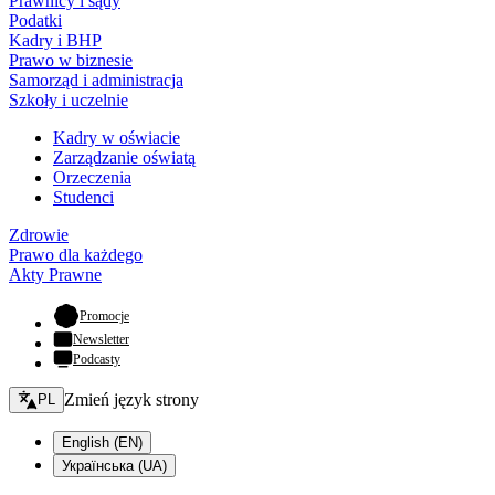
Prawnicy i sądy
Podatki
Kadry i BHP
Prawo w biznesie
Samorząd i administracja
Szkoły i uczelnie
Kadry w oświacie
Zarządzanie oświatą
Orzeczenia
Studenci
Zdrowie
Prawo dla każdego
Akty Prawne
- otwiera się w nowej karcie
Promocje
Newsletter
Podcasty
Zmień język - bieżący:
Zmień język strony
PL
English (EN)
Українська (UA)