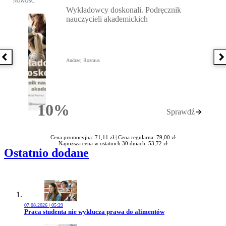
NOWOŚĆ
Wykładowcy doskonali. Podręcznik
nauczycieli akademickich
Poprzednia książka
N
Andrzej Rozmus
10%
Sprawdź
Rabatu
Cena promocyjna: 71,11 zł |
Cena regularna: 79,00 zł
Najniższa cena w ostatnich 30 dniach: 53,72 zł
Ostatnio dodane
07.08.2026 | 05:29
Przejdź do artykułu:
Praca studenta nie wyklucza prawa do alimentów