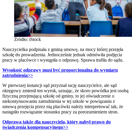
Źródło: iStock
Nauczycielka podpisała z gminą umowę, na mocy której przejęła
szkołę do prowadzenia. Jednocześnie jednak odmówiła podjęcia
pracy w placówce i wystąpiła o odprawę. Sprawa trafiła do sądu.
Wysokość odprawy musi być proporcjonalna do wymiaru
zatrudnienia>>
W pierwszej instancji sąd przyznał rację nauczycielce, ale sąd
okręgowy zmienił ten wyrok, uznając, że skoro powódka jest osobą
fizyczną przejmującą szkołę od gminy, to jej oświadczenie o
niekontynuowaniu zatrudnienia w tej szkole w powiązaniu z
umową przejęcia przez nią placówki należy interpretować tak, że
nastąpiło rozwiązanie stosunku pracy za porozumieniem stron.
Odprawa także dla nauczyciela, który nabył prawo do
świadczenia kompensacyjnego>>