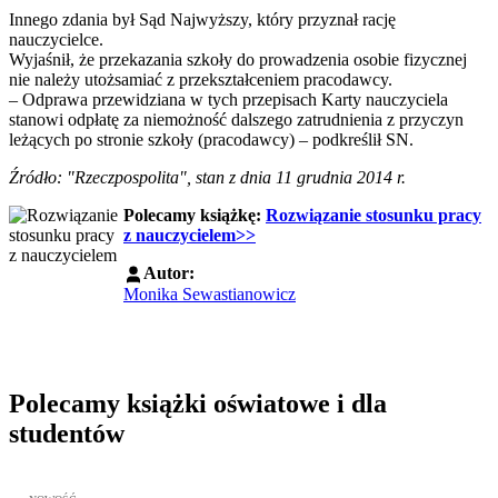
Innego zdania był Sąd Najwyższy, który przyznał rację
nauczycielce.
Wyjaśnił, że przekazania szkoły do prowadzenia osobie fizycznej
nie należy utożsamiać z przekształceniem pracodawcy.
– Odprawa przewidziana w tych przepisach Karty nauczyciela
stanowi odpłatę za niemożność dalszego zatrudnienia z przyczyn
leżących po stronie szkoły (pracodawcy) – podkreślił SN.
Źródło: "Rzeczpospolita", stan z dnia 11 grudnia 2014 r.
Polecamy książkę:
Rozwiązanie stosunku pracy
z nauczycielem>>
Autor:
Monika Sewastianowicz
Polecamy książki oświatowe i dla
studentów
Przejdź do: Wykładowcy doskonali. Podręcznik nauczycieli akadem