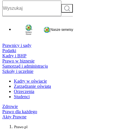
Szukaj
Nasze serwisy
Prawnicy i sądy
Podatki
Kadry i BHP
Prawo w biznesie
Samorząd i administracja
Szkoły i uczelnie
Kadry w oświacie
Zarządzanie oświatą
Orzeczenia
Studenci
Zdrowie
Prawo dla każdego
Akty Prawne
Prawo.pl