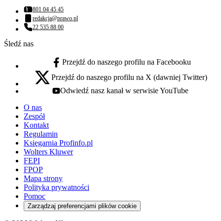
801 04 45 45
Numer telefonu:
redakcja@prawo.pl
Adres email:
22 535 88 00
Numer telefonu:
Śledź nas
Przejdź do naszego profilu na Facebooku
facebook - otwiera się w nowej karcie
Przejdź do naszego profilu na X (dawniej Twitter)
x - otwiera się w nowej karcie
Odwiedź nasz kanał w serwisie YouTube
youtube - otwiera się w nowej karcie
O nas
Zespół
Kontakt
Regulamin
Księgarnia Profinfo.pl
Wolters Kluwer
FEPI
FPOP
Mapa strony
Polityka prywatności
Pomoc
Zarządzaj preferencjami plików cookie