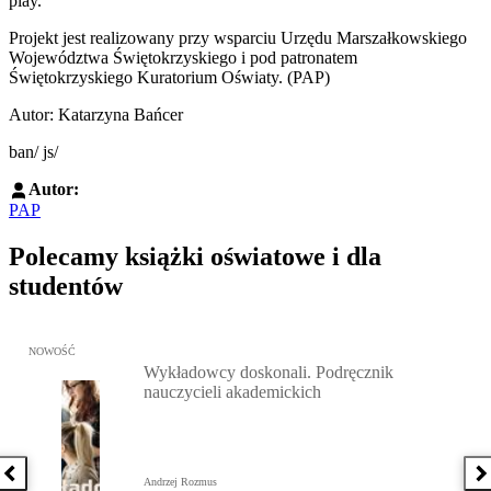
play.
Projekt jest realizowany przy wsparciu Urzędu Marszałkowskiego
Województwa Świętokrzyskiego i pod patronatem
Świętokrzyskiego Kuratorium Oświaty. (PAP)
Autor: Katarzyna Bańcer
ban/ js/
Autor:
PAP
Polecamy książki oświatowe i dla
studentów
Przejdź do: Wykładowcy doskonali. Podręcznik nauczycieli akadem
NOWOŚĆ
Wykładowcy doskonali. Podręcznik
nauczycieli akademickich
Poprzednia książka
N
Andrzej Rozmus