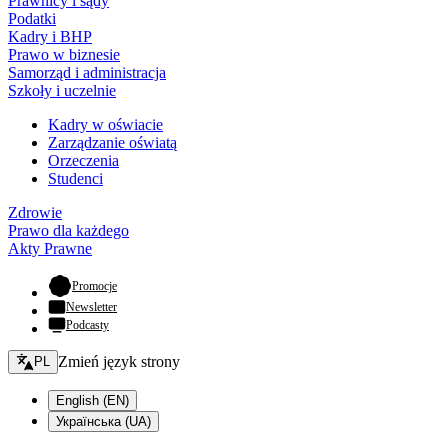
Prawnicy i sądy
Podatki
Kadry i BHP
Prawo w biznesie
Samorząd i administracja
Szkoły i uczelnie
Kadry w oświacie
Zarządzanie oświatą
Orzeczenia
Studenci
Zdrowie
Prawo dla każdego
Akty Prawne
- otwiera się w nowej karcie
Promocje
Newsletter
Podcasty
Zmień język - bieżący:
Zmień język strony
PL
English (EN)
Українська (UA)