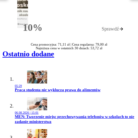
10%
Sprawdź
Rabatu
Cena promocyjna: 71,11 zł |
Cena regularna: 79,00 zł
Najniższa cena w ostatnich 30 dniach: 53,72 zł
Ostatnio dodane
05:29
Przejdź do artykułu:
Praca studenta nie wyklucza prawa do alimentów
06.08.2026 | 15:01
Przejdź do artykułu:
MEN: Tworzenie miejsc przechowywania telefonów w szkołach to nie
zadanie ministerstwa