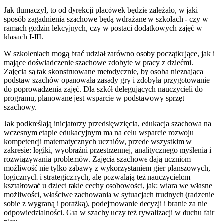
Jak tłumaczył, to od dyrekcji placówek będzie zależało, w jaki
sposób zagadnienia szachowe będą wdrażane w szkołach - czy w
ramach godzin lekcyjnych, czy w postaci dodatkowych zajęć w
klasach I-III.
W szkoleniach mogą brać udział zarówno osoby początkujące, jak i
mające doświadczenie szachowe zdobyte w pracy z dziećmi.
Zajęcia są tak skonstruowane metodycznie, by osoba nieznająca
podstaw szachów opanowała zasady gry i zdobyła przygotowanie
do poprowadzenia zajęć. Dla szkół delegujących nauczycieli do
programu, planowane jest wsparcie w podstawowy sprzęt
szachowy.
Jak podkreślają inicjatorzy przedsięwzięcia, edukacja szachowa na
wczesnym etapie edukacyjnym ma na celu wsparcie rozwoju
kompetencji matematycznych uczniów, przede wszystkim w
zakresie: logiki, wyobraźni przestrzennej, analitycznego myślenia i
rozwiązywania problemów. Zajęcia szachowe dają uczniom
możliwość nie tylko zabawy z wykorzystaniem gier planszowych,
logicznych i strategicznych, ale pozwalają też nauczycielom
kształtować u dzieci takie cechy osobowości, jak: wiara we własne
możliwości, właściwe zachowania w sytuacjach trudnych (radzenie
sobie z wygraną i porażką), podejmowanie decyzji i branie za nie
odpowiedzialności. Gra w szachy uczy też rywalizacji w duchu fair