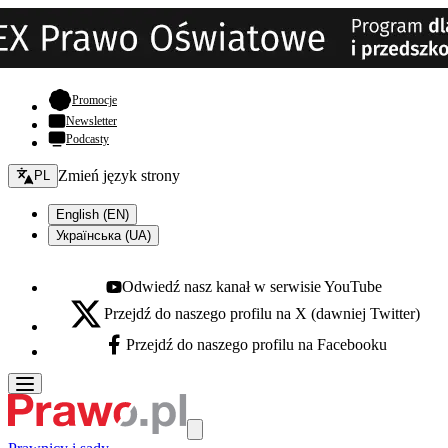
- otwiera się w nowej karcie
Promocje
Newsletter
Podcasty
Zmień język - bieżący:
Zmień język strony
PL
English (EN)
Українська (UA)
Odwiedź nasz kanał w serwisie YouTube
Youtube - otwiera się w nowej karcie
Przejdź do naszego profilu na X (dawniej Twitter)
X - otwiera się w nowej karcie
Przejdź do naszego profilu na Facebooku
Facebook - otwiera się w nowej karcie