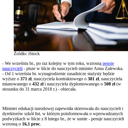
Źródło: iStock
- We wrześniu br., po raz kolejny w tym roku, wzrosną
pensje
nauczycieli
- pisze w liście do nauczycieli minister Anna Zalewska.
- Od 1 września br. wynagrodzenie zasadnicze stażysty będzie
wyższe o
371 zł
, nauczyciela kontraktowego o
381 zł
, nauczyciela
mianowanego o
432 zł
i nauczyciela dyplomowanego o
508 zł
(w
stosunku do 31 marca 2018 r.) - obiecała.
Minister edukacji narodowej zapewniła skierowała do nauczycieli i
dyrektorów szkół list, w którym poinformowała o wprowadzanych
podwyżkach w liście z 8 lutego br., że w sumie - pensje nauczycieli
wzrosną o
16,1 proc
.