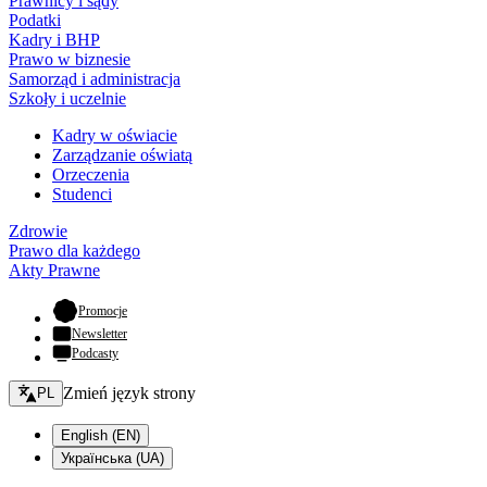
Prawnicy i sądy
Podatki
Kadry i BHP
Prawo w biznesie
Samorząd i administracja
Szkoły i uczelnie
Kadry w oświacie
Zarządzanie oświatą
Orzeczenia
Studenci
Zdrowie
Prawo dla każdego
Akty Prawne
- otwiera się w nowej karcie
Promocje
Newsletter
Podcasty
Zmień język - bieżący:
Zmień język strony
PL
English (EN)
Українська (UA)