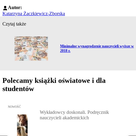
Autor:
Katarzyna Żaczkiewicz-Zborska
Czytaj także
Przejdź do artykułu:
Minimalne wynagrodzenie nauczycieli wyższe w
2018 r.
Polecamy książki oświatowe i dla
studentów
Przejdź do: Wykładowcy doskonali. Podręcznik nauczycieli akadem
NOWOŚĆ
Wykładowcy doskonali. Podręcznik
nauczycieli akademickich