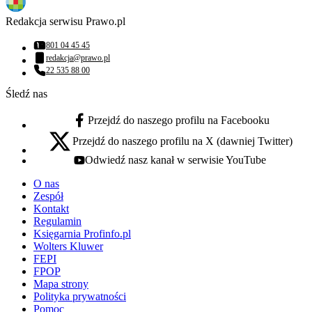
Redakcja serwisu Prawo.pl
801 04 45 45
Numer telefonu:
redakcja@prawo.pl
Adres email:
22 535 88 00
Numer telefonu:
Śledź nas
Przejdź do naszego profilu na Facebooku
facebook - otwiera się w nowej karcie
Przejdź do naszego profilu na X (dawniej Twitter)
x - otwiera się w nowej karcie
Odwiedź nasz kanał w serwisie YouTube
youtube - otwiera się w nowej karcie
O nas
Zespół
Kontakt
Regulamin
Księgarnia Profinfo.pl
Wolters Kluwer
FEPI
FPOP
Mapa strony
Polityka prywatności
Pomoc