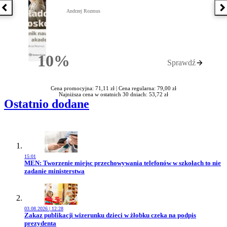
Poprzednia książka
N
Andrzej Rozmus
10%
Sprawdź
Rabatu
Cena promocyjna: 71,11 zł |
Cena regularna: 79,00 zł
Najniższa cena w ostatnich 30 dniach: 53,72 zł
Ostatnio dodane
15:01
Przejdź do artykułu:
MEN: Tworzenie miejsc przechowywania telefonów w szkołach to nie
zadanie ministerstwa
03.08.2026 | 12:28
Przejdź do artykułu:
Zakaz publikacji wizerunku dzieci w żłobku czeka na podpis
prezydenta