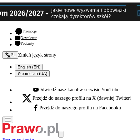
- otwiera się w nowej karcie
Promocje
Newsletter
Podcasty
Zmień język - bieżący:
Zmień język strony
PL
English (EN)
Українська (UA)
Odwiedź nasz kanał w serwisie YouTube
Youtube - otwiera się w nowej karcie
Przejdź do naszego profilu na X (dawniej Twitter)
X - otwiera się w nowej karcie
Przejdź do naszego profilu na Facebooku
Facebook - otwiera się w nowej karcie