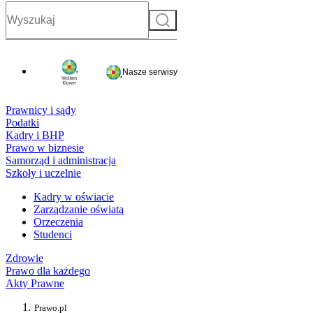
Szukaj
Nasze serwisy
Prawnicy i sądy
Podatki
Kadry i BHP
Prawo w biznesie
Samorząd i administracja
Szkoły i uczelnie
Kadry w oświacie
Zarządzanie oświatą
Orzeczenia
Studenci
Zdrowie
Prawo dla każdego
Akty Prawne
Prawo.pl