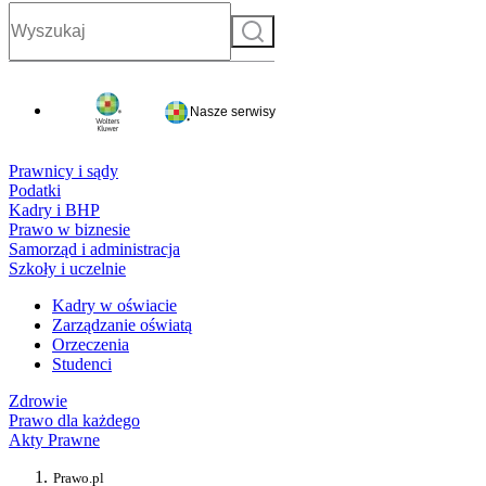
Szukaj
Nasze serwisy
Prawnicy i sądy
Podatki
Kadry i BHP
Prawo w biznesie
Samorząd i administracja
Szkoły i uczelnie
Kadry w oświacie
Zarządzanie oświatą
Orzeczenia
Studenci
Zdrowie
Prawo dla każdego
Akty Prawne
Prawo.pl