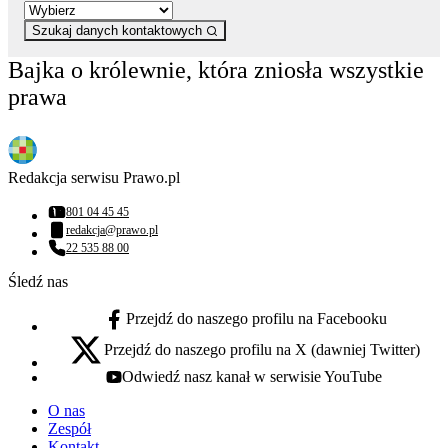
Szukaj danych kontaktowych
Bajka o królewnie, która zniosła wszystkie
prawa
Redakcja serwisu Prawo.pl
801 04 45 45
Numer telefonu:
redakcja@prawo.pl
Adres email:
22 535 88 00
Numer telefonu:
Śledź nas
Przejdź do naszego profilu na Facebooku
facebook - otwiera się w nowej karcie
Przejdź do naszego profilu na X (dawniej Twitter)
x - otwiera się w nowej karcie
Odwiedź nasz kanał w serwisie YouTube
youtube - otwiera się w nowej karcie
O nas
Zespół
Kontakt