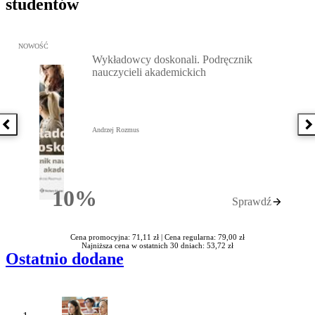
studentów
Przejdź do: Wykładowcy doskonali. Podręcznik nauczycieli akadem
NOWOŚĆ
Wykładowcy doskonali. Podręcznik
nauczycieli akademickich
Poprzednia książka
N
Andrzej Rozmus
10%
Sprawdź
Rabatu
Cena promocyjna: 71,11 zł |
Cena regularna: 79,00 zł
Najniższa cena w ostatnich 30 dniach: 53,72 zł
Ostatnio dodane