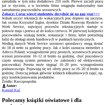
zatrudniła w tym roku dodatkowo 210 osób. Pierwsi zaczęli pracę
już w styczniu, a w kwietniu firma osiągnęła maksymalny stan
zatrudnienia pracowników sezonowych.
Zobacz:
Coraz więcej studentów decyduje się na gap year>>>
Jednak szczyt rekrutacji do wakacyjnych prac dopiero się zaczyna.
Jak ocenia Krzysztof Inglot, dyrektor Działu Rozwoju Rynków w
Work Service, najwięcej procesów rekrutacyjnych startuje w
połowie maja i potrwa aż do końca czerwca. W pierwszej kolejności
pracowników szukają hotele, restauracje i firmy, które potrzebują
ludzi do obsługi stoisk handlowych w punktach turystycznych.
Według danych Work Service sezonowi sprzedawcy mogą dostać
do 18 zł netto za godzinę pracy. Jak z kolei zaznacza menedżer z
Adecco Poland, wynagrodzenie przy prostych, sezonowych pracach
wynosi przeważnie 10–12 zł brutto za godzinę, choć pracodawcy
często stosują system premiowy (w zależności od efektywności
pracownika). Premia może sięgnąć 10–20 proc. wynagrodzenia
podstawowego. Pojawiają się też oferty pracy za 16–20 zł brutto za
godzinę. Dotyczą jednak głównie krótkich kilkudniowych zajęć, np.
przy konfekcjonowaniu produktów.
Źródło: Rzeczpospolita
Autor:
Konrad Kuć
Polecamy książki oświatowe i dla