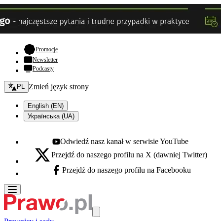
- otwiera się w nowej karcie
Promocje
Newsletter
Podcasty
Zmień język - bieżący:
Zmień język strony
PL
English (EN)
Українська (UA)
Odwiedź nasz kanał w serwisie YouTube
Youtube - otwiera się w nowej karcie
Przejdź do naszego profilu na X (dawniej Twitter)
X - otwiera się w nowej karcie
Przejdź do naszego profilu na Facebooku
Facebook - otwiera się w nowej karcie