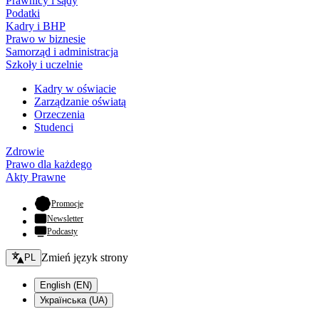
Prawnicy i sądy
Podatki
Kadry i BHP
Prawo w biznesie
Samorząd i administracja
Szkoły i uczelnie
Kadry w oświacie
Zarządzanie oświatą
Orzeczenia
Studenci
Zdrowie
Prawo dla każdego
Akty Prawne
- otwiera się w nowej karcie
Promocje
Newsletter
Podcasty
Zmień język - bieżący:
Zmień język strony
PL
English (EN)
Українська (UA)