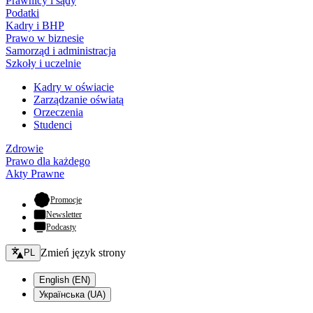
Prawnicy i sądy
Podatki
Kadry i BHP
Prawo w biznesie
Samorząd i administracja
Szkoły i uczelnie
Kadry w oświacie
Zarządzanie oświatą
Orzeczenia
Studenci
Zdrowie
Prawo dla każdego
Akty Prawne
- otwiera się w nowej karcie
Promocje
Newsletter
Podcasty
Zmień język - bieżący:
Zmień język strony
PL
English (EN)
Українська (UA)