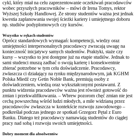
cykl, który miał na celu zaprezentowanie oczekiwań pracodawców
wobec przyszłych pracowników – mówi dr Irena Tomys, rektor
Wyższej Szkoły Handlowej. Ze strony studentów ważna jest jednak
kwestia zaplanowania swojej ścieżki kariery i umiejętnego doboru
np. studiów podyplomowych czy kursów.
Wszystko w rękach studentów
Oprócz standardowych wymagań: kompetencji, wiedzy oraz
umiejętności interpersonalnych pracodawcy zwracają uwagę na
konieczność inicjatywy samych studentów. Praktyki, staże czy
kursy – wszystko to jest dostępne już na etapie studiów. Jednak to
sami studenci muszą zadbać o swoją karierę i konsekwentnie
zbierać potrzebne w tym celu doświadczenie. Pracodawcy,
zwłaszcza ci działający na rynku międzynarodowym, jak KGHM
Polska Miedź czy Getin Noble Bank, premiują osoby z
doświadczeniem, wiedzą oraz wykształconymi postawami. Z
punktu widzenia pracodawców ważna jest również gotowość do
zmian i przekwalifikowania. – Wbrew pozorom chęć zmian nie jest
cechą powszechną wśród ludzi młodych, a mile widzianą przez
pracodawców zwłaszcza w kontekście rozwoju zawodowego –
podkreślał podczas jednego ze spotkań Grzegorz Pętal z Euro
Banku. Dlatego też pracodawcy namawiają studentów do ciągłej
pracy nad sobą i rozwoju swoich umiejętności.
Dobry moment dla absolwentów