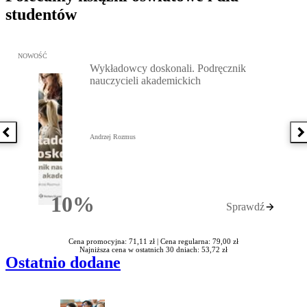
studentów
Przejdź do: Wykładowcy doskonali. Podręcznik nauczycieli akadem
NOWOŚĆ
Wykładowcy doskonali. Podręcznik
nauczycieli akademickich
Poprzednia książka
N
Andrzej Rozmus
10%
Sprawdź
Rabatu
Cena promocyjna: 71,11 zł |
Cena regularna: 79,00 zł
Najniższa cena w ostatnich 30 dniach: 53,72 zł
Ostatnio dodane