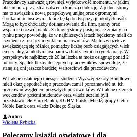
Pracodawcy zauważają również wyjątkowość momentu, w jakim
obecni oraz przyszli absolwenci kończą edukację. Z jednej strony
ma to związek z nową perspektywą unijną oraz ogromnymi
środkami finansowymi, które będą do dyspozycji młodych osób.
Mogą to być chociażby dofinansowania dla firm, granty oraz
wsparcie i rozwój nauki. Z drugiej strony postępujące zmiany na
rynku pracy powodują, że w najbliższych latach będziemy mieli do
czynienia z rosnącym rynkiem pracowników. Ma to związek ze
zwiększającą się różnicą pomiędzy liczbą osób osiągających wiek
emerytalny, a młodymi osobami wchodzącymi na rynek pracy. W
perspektywie najbliższych 20 lat liczba ta może osiągnąć ponad 2
miliony. Spadek liczby dostępnych pracowników spowoduje, że
staną się oni jeszcze bardziej wartościowi dla pracodawców.
W trakcie ostatniego miesiąca studenci Wyższej Szkoły Handlowej
mieli okazję spotkać się z pracodawcami i porozmawiać nt. ich
oczekiwań względem przyszłych pracowników. W trakcie czterech
weekendów gośćmi studentów oraz władz uczelni byli
przedstawiciele Euro Banku, KGHM Polska Miedź, grupy Getin
Noble Bank oraz władz Dolnego Śląska.
Autor:
Wioletta Rybicka
Polecamy książki oświatowe i dla