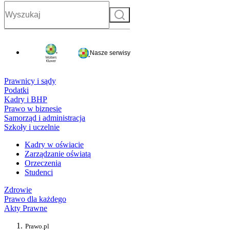
Szukaj
Nasze serwisy
Prawnicy i sądy
Podatki
Kadry i BHP
Prawo w biznesie
Samorząd i administracja
Szkoły i uczelnie
Kadry w oświacie
Zarządzanie oświatą
Orzeczenia
Studenci
Zdrowie
Prawo dla każdego
Akty Prawne
Prawo.pl