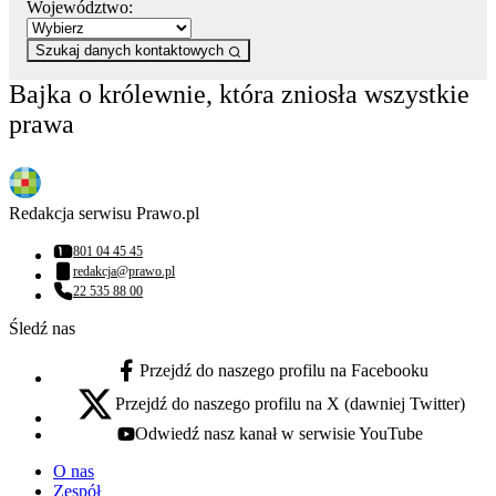
Województwo:
Szukaj danych kontaktowych
Bajka o królewnie, która zniosła wszystkie
prawa
Redakcja serwisu Prawo.pl
801 04 45 45
Numer telefonu:
redakcja@prawo.pl
Adres email:
22 535 88 00
Numer telefonu:
Śledź nas
Przejdź do naszego profilu na Facebooku
facebook - otwiera się w nowej karcie
Przejdź do naszego profilu na X (dawniej Twitter)
x - otwiera się w nowej karcie
Odwiedź nasz kanał w serwisie YouTube
youtube - otwiera się w nowej karcie
O nas
Zespół