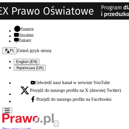
- otwiera się w nowej karcie
Promocje
Newsletter
Podcasty
Zmień język - bieżący:
Zmień język strony
PL
English (EN)
Українська (UA)
Odwiedź nasz kanał w serwisie YouTube
Youtube - otwiera się w nowej karcie
Przejdź do naszego profilu na X (dawniej Twitter)
X - otwiera się w nowej karcie
Przejdź do naszego profilu na Facebooku
Facebook - otwiera się w nowej karcie