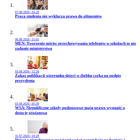
07.08.2026 | 05:29
Przejdź do artykułu:
Praca studenta nie wyklucza prawa do alimentów
06.08.2026 | 15:01
Przejdź do artykułu:
MEN: Tworzenie miejsc przechowywania telefonów w szkołach to nie
zadanie ministerstwa
03.08.2026 | 12:28
Przejdź do artykułu:
Zakaz publikacji wizerunku dzieci w żłobku czeka na podpis
prezydenta
03.08.2026 | 05:30
Przejdź do artykułu:
WSA: Niepubliczne szkoły podstawowe mają prawo wystąpić o
dotację oświatową
31.07.2026 | 10:29
Przejdź do artykułu:
Dzieci z niepełnosprawnościami wciąż napotykają na bariery i