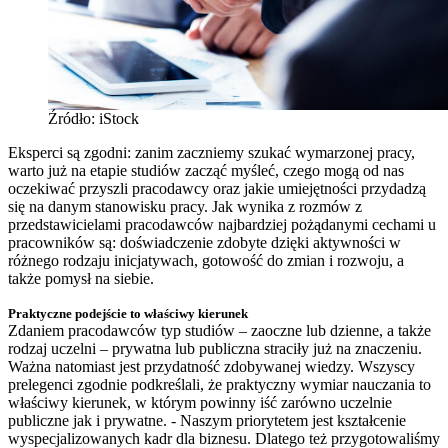
Źródło: iStock
Eksperci są zgodni: zanim zaczniemy szukać wymarzonej pracy,
warto już na etapie studiów zacząć myśleć, czego mogą od nas
oczekiwać przyszli pracodawcy oraz jakie umiejętności przydadzą
się na danym stanowisku pracy. Jak wynika z rozmów z
przedstawicielami pracodawców najbardziej pożądanymi cechami u
pracowników są: doświadczenie zdobyte dzięki aktywności w
różnego rodzaju inicjatywach, gotowość do zmian i rozwoju, a
także pomysł na siebie.
Praktyczne podejście to właściwy kierunek
Zdaniem pracodawców typ studiów – zaoczne lub dzienne, a także
rodzaj uczelni – prywatna lub publiczna straciły już na znaczeniu.
Ważna natomiast jest przydatność zdobywanej wiedzy. Wszyscy
prelegenci zgodnie podkreślali, że praktyczny wymiar nauczania to
właściwy kierunek, w którym powinny iść zarówno uczelnie
publiczne jak i prywatne. - Naszym priorytetem jest kształcenie
wyspecjalizowanych kadr dla biznesu. Dlatego też przygotowaliśmy