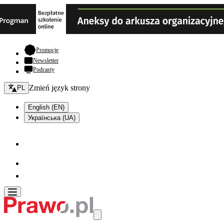
- otwiera się w nowej karcie
Promocje
Newsletter
Podcasty
Zmień język - bieżący:
Zmień język strony
PL
English (EN)
Українська (UA)