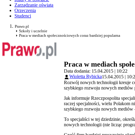
Zarządzanie oświatą
Orzeczenia
Studenci
Prawo.pl
Szkoły i uczelnie
Praca w mediach społecznościowych coraz bardziej popularna
Praca w mediach społe
Data dodania: 15.04.2015 | 10:22
Wioletta Rybicka
15.04.2015 | 10:
Rozwój nowych technologii kreuje c
szybkiego rozwoju nowych mediów p
Jak informuje Rzeczpospolita specj
raczej specjalności, wielu Polakom 
szybkiego rozwoju nowych mediów –
To specjaliści w tej dziedzinie, okre
nowych technologii (nie licząc progra
Część firm bardziej precyzyjnie okre