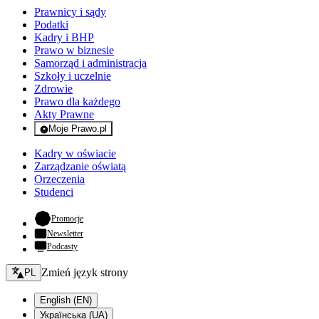
Prawnicy i sądy
Podatki
Kadry i BHP
Prawo w biznesie
Samorząd i administracja
Szkoły i uczelnie
Zdrowie
Prawo dla każdego
Akty Prawne
Moje Prawo.pl
- rejestracja i logowanie do serwisu
Kadry w oświacie
Zarządzanie oświatą
Orzeczenia
Studenci
- otwiera się w nowej karcie
Promocje
Newsletter
Podcasty
Zmień język - bieżący:
Zmień język strony
PL
English (EN)
Українська (UA)