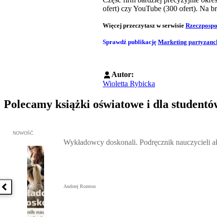
ofert) czy YouTube (300 ofert). Na b
Więcej przeczytasz w serwisie
Rzeczpospo
Sprawdź publikację
Marketing partyzanck
Autor:
Wioletta Rybicka
Polecamy książki oświatowe i dla studentó
Przejdź do: Wykładowcy doskonali. Podręcznik nauczycieli akadem
NOWOŚĆ
Wykładowcy doskonali. Podręcznik nauczycieli 
Andrzej Rozmus
Poprzednia książka