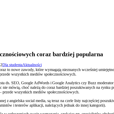
cznościowych coraz bardziej popularna
22
Dla studenta
Aktualności
oraz to nowe zawody, które wymagają nieznanych wcześniej umiejętn
rzede wszystkich mediów społecznościowych.
alista ds. SEO, Google AdWords i Google Analytics czy Buzz moderat
nic nie mówią, choć należą do coraz bardziej poszukiwanych na rynku 
 przede wszystkich mediów społecznościowych.
ślanej z angielska social media, są teraz na czele listy najczęściej pos
mistów i testerów aplikacji, należących jednak do innej kategorii).
śla w ogłoszeniach swoje wymagania, szukając np. specjalistów obsługi