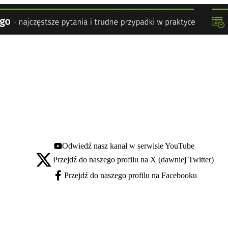
Odwiedź nasz kanał w serwisie YouTube
Youtube - otwiera się w nowej karcie
Przejdź do naszego profilu na X (dawniej Twitter)
X - otwiera się w nowej karcie
Przejdź do naszego profilu na Facebooku
Facebook - otwiera się w nowej karcie