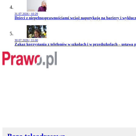
31.07.2026 | 10:29
Przejdź do artykułu:
Dzieci z niepełnosprawnościami wciąż napotykają na bariery i wykluc
30.07.2026 | 15:00
Przejdź do artykułu:
Zakaz korzystania z telefonów w szkołach i w przedszkolach – ustawa 