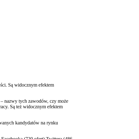
ości. Są widocznym efektem
or – nazwy tych zawodów, czy może
pracy. Są też widocznym efektem
zukiwanych kandydatów na rynku
 Facebooka (720 ofert) Twittera (486