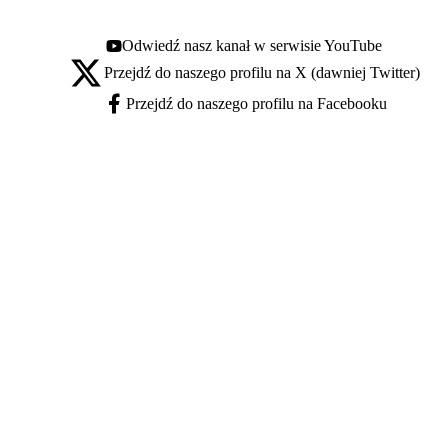
Odwiedź nasz kanał w serwisie YouTube
Youtube - otwiera się w nowej karcie
Przejdź do naszego profilu na X (dawniej Twitter)
X - otwiera się w nowej karcie
Przejdź do naszego profilu na Facebooku
Facebook - otwiera się w nowej karcie