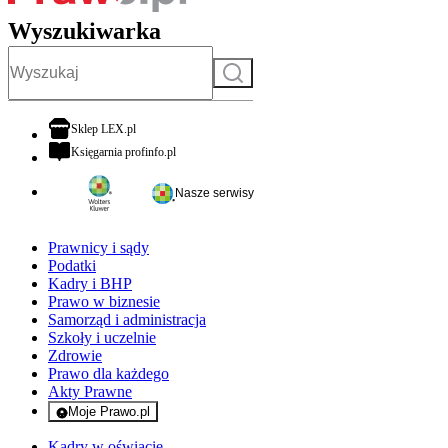
Wyszukiwarka
Szukaj
otwiera się w nowej karcie
Sklep LEX.pl
otwiera się w nowej karcie
Księgarnia profinfo.pl
Nasze serwisy
Prawnicy i sądy
Podatki
Kadry i BHP
Prawo w biznesie
Samorząd i administracja
Szkoły i uczelnie
Zdrowie
Prawo dla każdego
Akty Prawne
Moje Prawo.pl
- rejestracja i logowanie do serwisu
Kadry w oświacie