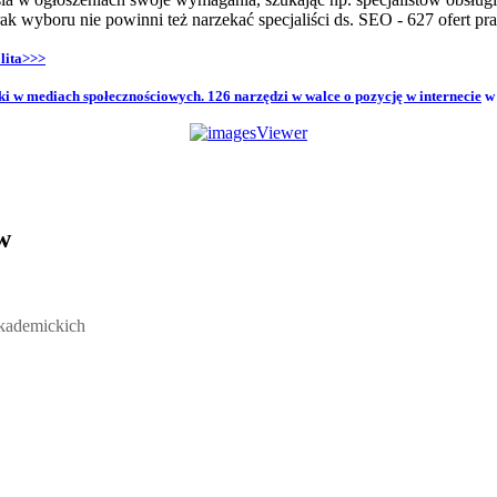
rak wyboru nie powinni też narzekać specjaliści ds. SEO - 627 ofert pra
lita>>>
i w mediach społecznościowych. 126 narzędzi w walce o pozycję w internecie
w
w
ickich, Andrzej Rozmus - otwiera się w nowym oknie
akademickich