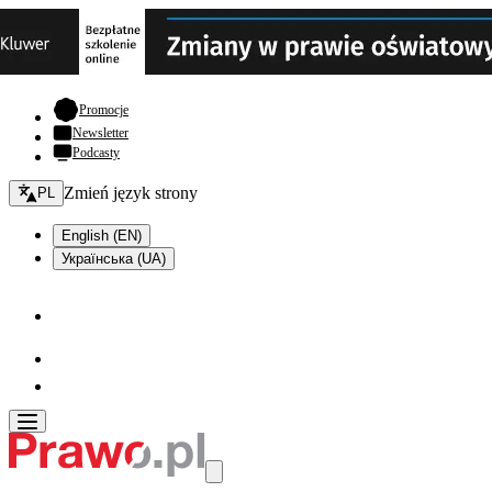
- otwiera się w nowej karcie
Promocje
Newsletter
Podcasty
Zmień język - bieżący:
Zmień język strony
PL
English (EN)
Українська (UA)