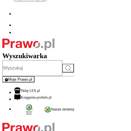
Wyszukiwarka
Szukaj
Moje Prawo.pl
- rejestracja i logowanie do serwisu
otwiera się w nowej karcie
Sklep LEX.pl
otwiera się w nowej karcie
Księgarnia profinfo.pl
Nasze serwisy