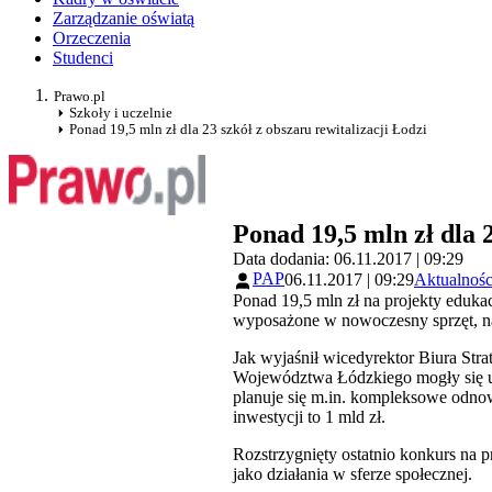
Zarządzanie oświatą
Orzeczenia
Studenci
Prawo.pl
Szkoły i uczelnie
Ponad 19,5 mln zł dla 23 szkół z obszaru rewitalizacji Łodzi
Ponad 19,5 mln zł dla 2
Data dodania: 06.11.2017 | 09:29
PAP
06.11.2017 | 09:29
Aktualnośc
Ponad 19,5 mln zł na projekty edukac
wyposażone w nowoczesny sprzęt, nau
Jak wyjaśnił wicedyrektor Biura St
Województwa Łódzkiego mogły się ubi
planuje się m.in. kompleksowe odnow
inwestycji to 1 mld zł.
Rozstrzygnięty ostatnio konkurs na p
jako działania w sferze społecznej.