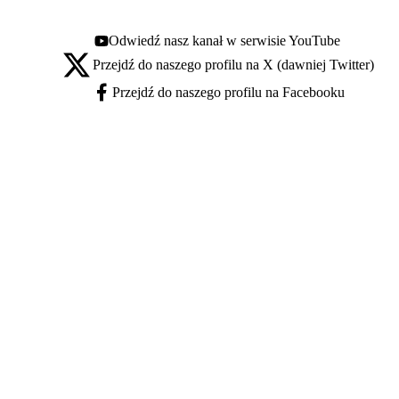
Odwiedź nasz kanał w serwisie YouTube
Youtube - otwiera się w nowej karcie
Przejdź do naszego profilu na X (dawniej Twitter)
X - otwiera się w nowej karcie
Przejdź do naszego profilu na Facebooku
Facebook - otwiera się w nowej karcie