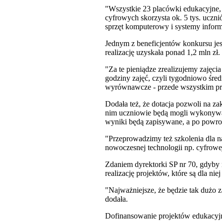
"Wszystkie 23 placówki edukacyjne, 
cyfrowych skorzysta ok. 5 tys. uczni
sprzęt komputerowy i systemy informa
Jednym z beneficjentów konkursu jes
realizację uzyskała ponad 1,2 mln zł.
"Za te pieniądze zrealizujemy zajęc
godziny zajęć, czyli tygodniowo śred
wyrównawcze - przede wszystkim prz
Dodała też, że dotacja pozwoli na za
nim uczniowie będą mogli wykonywać
wyniki będą zapisywane, a po powr
"Przeprowadzimy też szkolenia dla na
nowoczesnej technologii np. cyfrowe
Zdaniem dyrektorki SP nr 70, gdyby n
realizację projektów, które są dla n
"Najważniejsze, że będzie tak dużo za
dodała.
Dofinansowanie projektów edukacyjny