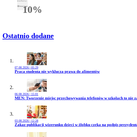
10%
Rabatu
Ostatnio dodane
07.08.2026 | 05:29
Przejdź do artykułu:
Praca studenta nie wyklucza prawa do alimentów
06.08.2026 | 15:01
Przejdź do artykułu:
MEN: Tworzenie miejsc przechowywania telefonów w szkołach to nie z
03.08.2026 | 12:28
Przejdź do artykułu:
Zakaz publikacji wizerunku dzieci w żłobku czeka na podpis prezydent