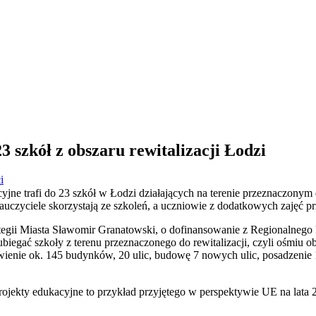
3 szkół z obszaru rewitalizacji Łodzi
i
yjne trafi do 23 szkół w Łodzi działających na terenie przeznaczonym 
czyciele skorzystają ze szkoleń, a uczniowie z dodatkowych zajęć p
rategii Miasta Sławomir Granatowski, o dofinansowanie z Regionalneg
egać szkoły z terenu przeznaczonego do rewitalizacji, czyli ośmiu o
ienie ok. 145 budynków, 20 ulic, budowę 7 nowych ulic, posadzenie 1
rojekty edukacyjne to przykład przyjętego w perspektywie UE na lata 2