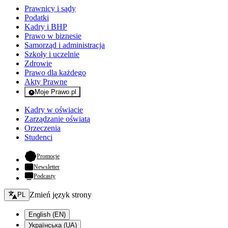
Prawnicy i sądy
Podatki
Kadry i BHP
Prawo w biznesie
Samorząd i administracja
Szkoły i uczelnie
Zdrowie
Prawo dla każdego
Akty Prawne
Moje Prawo.pl
- rejestracja i logowanie do serwisu
Kadry w oświacie
Zarządzanie oświatą
Orzeczenia
Studenci
- otwiera się w nowej karcie
Promocje
Newsletter
Podcasty
Zmień język - bieżący:
Zmień język strony
PL
English (EN)
Українська (UA)