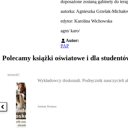
doposażone zostaną gabinety do ter
autorka: Agnieszka Grzelak-Michał
edytor: Karolina Wichowska
agm/ karo/
Autor:
PAP
Polecamy książki oświatowe i dla studentó
Przejdź do: Wykładowcy doskonali. Podręcznik nauczycieli akadem
NOWOŚĆ
Wykładowcy doskonali. Podręcznik nauczycieli 
Andrzej Rozmus
Poprzednia książka