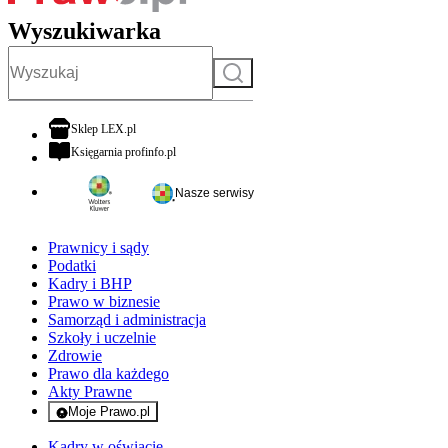
Wyszukiwarka
Szukaj
otwiera się w nowej karcie
Sklep LEX.pl
otwiera się w nowej karcie
Księgarnia profinfo.pl
Nasze serwisy
Prawnicy i sądy
Podatki
Kadry i BHP
Prawo w biznesie
Samorząd i administracja
Szkoły i uczelnie
Zdrowie
Prawo dla każdego
Akty Prawne
Moje Prawo.pl
- rejestracja i logowanie do serwisu
Kadry w oświacie