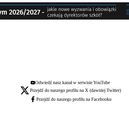
Odwiedź nasz kanał w serwisie YouTube
Youtube - otwiera się w nowej karcie
Przejdź do naszego profilu na X (dawniej Twitter)
X - otwiera się w nowej karcie
Przejdź do naszego profilu na Facebooku
Facebook - otwiera się w nowej karcie