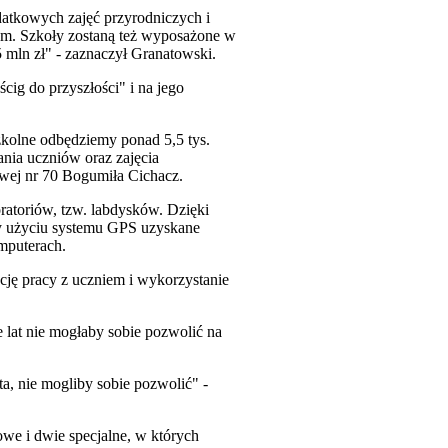
datkowych zajęć przyrodniczych i
niom. Szkoły zostaną też wyposażone w
5 mln zł" - zaznaczył Granatowski.
ig do przyszłości" i na jego
zkolne odbędziemy ponad 5,5 tys.
ania uczniów oraz zajęcia
wej nr 70 Bogumiła Cichacz.
oratoriów, tzw. labdysków. Dzięki
zy użyciu systemu GPS uzyskane
mputerach.
ację pracy z uczniem i wykorzystanie
e lat nie mogłaby sobie pozwolić na
sta, nie mogliby sobie pozwolić" -
we i dwie specjalne, w których