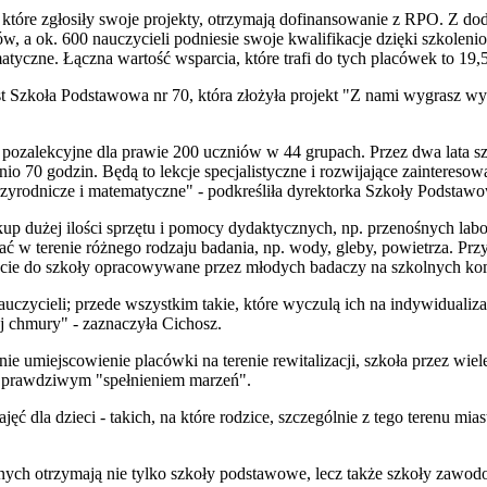
które zgłosiły swoje projekty, otrzymają dofinansowanie z RPO. Z do
ów, a ok. 600 nauczycieli podniesie swoje kwalifikacje dzięki szkole
tyczne. Łączna wartość wsparcia, które trafi do tych placówek to 19,
t Szkoła Podstawowa nr 70, która złożyła projekt "Z nami wygrasz wyśc
ia pozalekcyjne dla prawie 200 uczniów w 44 grupach. Przez dwa lata s
nio 70 godzin. Będą to lekcje specjalistyczne i rozwijające zainteresow
yrodnicze i matematyczne" - podkreśliła dyrektorka Szkoły Podstawo
kup dużej ilości sprzętu i pomocy dydaktycznych, np. przenośnych lab
 w terenie różnego rodzaju badania, np. wody, gleby, powietrza. Pr
ocie do szkoły opracowywane przez młodych badaczy na szkolnych ko
uczycieli; przede wszystkim takie, które wyczulą ich na indywidualiz
j chmury" - zaznaczyła Cichosz.
ie umiejscowienie placówki na terenie rewitalizacji, szkoła przez wiel
iej prawdziwym "spełnieniem marzeń".
jęć dla dzieci - takich, na które rodzice, szczególnie z tego terenu mia
ch otrzymają nie tylko szkoły podstawowe, lecz także szkoły zawodo