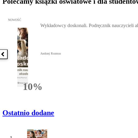
Polecamy książki oświatowe i dla studentó
Przejdź do: Wykładowcy doskonali. Podręcznik nauczycieli akadem
NOWOŚĆ
Wykładowcy doskonali. Podręcznik nauczycieli 
Andrzej Rozmus
Poprzednia książka
10%
Rabatu
Ostatnio dodane