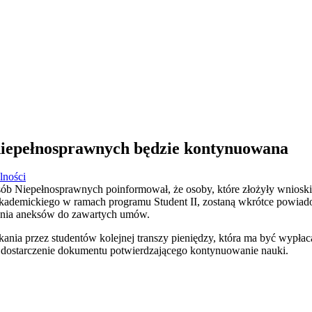
niepełnosprawnych będzie kontynuowana
lności
ób Niepełnosprawnych poinformował, że osoby, które złożyły wniosk
ademickiego w ramach programu Student II, zostaną wkrótce powiad
ania aneksów do zawartych umów.
ania przez studentów kolejnej transzy pieniędzy, która ma być wypłac
t dostarczenie dokumentu potwierdzającego kontynuowanie nauki.