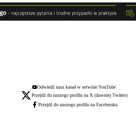
Odwiedź nasz kanał w serwisie YouTube
Youtube - otwiera się w nowej karcie
Przejdź do naszego profilu na X (dawniej Twitter)
X - otwiera się w nowej karcie
Przejdź do naszego profilu na Facebooku
Facebook - otwiera się w nowej karcie