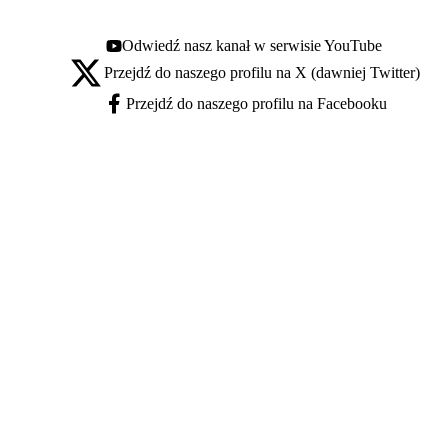
Odwiedź nasz kanał w serwisie YouTube
Youtube - otwiera się w nowej karcie
Przejdź do naszego profilu na X (dawniej Twitter)
X - otwiera się w nowej karcie
Przejdź do naszego profilu na Facebooku
Facebook - otwiera się w nowej karcie