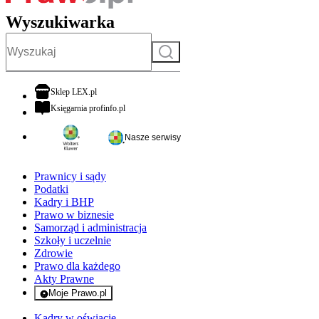
Wyszukiwarka
Szukaj
otwiera się w nowej karcie
Sklep LEX.pl
otwiera się w nowej karcie
Księgarnia profinfo.pl
Nasze serwisy
Prawnicy i sądy
Podatki
Kadry i BHP
Prawo w biznesie
Samorząd i administracja
Szkoły i uczelnie
Zdrowie
Prawo dla każdego
Akty Prawne
Moje Prawo.pl
- rejestracja i logowanie do serwisu
Kadry w oświacie