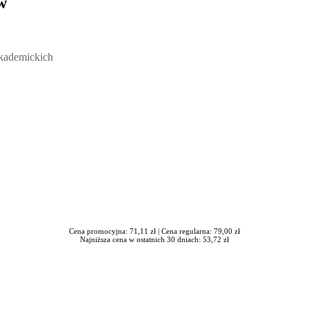
w
ickich, Andrzej Rozmus - otwiera się w nowym oknie
akademickich
Cena promocyjna: 71,11 zł |
Cena regularna: 79,00 zł
Najniższa cena w ostatnich 30 dniach: 53,72 zł