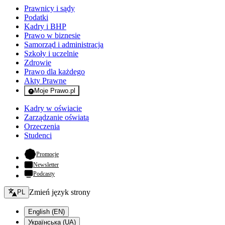
Prawnicy i sądy
Podatki
Kadry i BHP
Prawo w biznesie
Samorząd i administracja
Szkoły i uczelnie
Zdrowie
Prawo dla każdego
Akty Prawne
Moje Prawo.pl
- rejestracja i logowanie do serwisu
Kadry w oświacie
Zarządzanie oświatą
Orzeczenia
Studenci
- otwiera się w nowej karcie
Promocje
Newsletter
Podcasty
Zmień język - bieżący:
Zmień język strony
PL
English (EN)
Українська (UA)