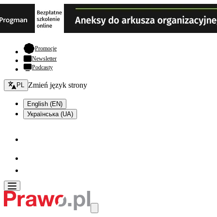
- otwiera się w nowej karcie
Promocje
Newsletter
Podcasty
Zmień język - bieżący:
Zmień język strony
PL
English (EN)
Українська (UA)