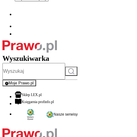
Wyszukiwarka
Szukaj
Moje Prawo.pl
- rejestracja i logowanie do serwisu
otwiera się w nowej karcie
Sklep LEX.pl
otwiera się w nowej karcie
Księgarnia profinfo.pl
Nasze serwisy