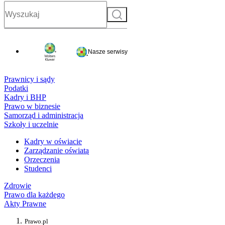
Szukaj
Nasze serwisy
Prawnicy i sądy
Podatki
Kadry i BHP
Prawo w biznesie
Samorząd i administracja
Szkoły i uczelnie
Kadry w oświacie
Zarządzanie oświatą
Orzeczenia
Studenci
Zdrowie
Prawo dla każdego
Akty Prawne
Prawo.pl