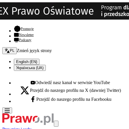
- otwiera się w nowej karcie
Promocje
Newsletter
Podcasty
Zmień język - bieżący:
Zmień język strony
PL
English (EN)
Українська (UA)
Odwiedź nasz kanał w serwisie YouTube
Youtube - otwiera się w nowej karcie
Przejdź do naszego profilu na X (dawniej Twitter)
X - otwiera się w nowej karcie
Przejdź do naszego profilu na Facebooku
Facebook - otwiera się w nowej karcie