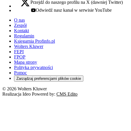
Przejdź do naszego profilu na X (dawniej Twitter)
x - otwiera się w nowej karcie
Odwiedź nasz kanał w serwisie YouTube
youtube - otwiera się w nowej karcie
O nas
Zespół
Kontakt
Regulamin
Księgarnia Profinfo.pl
Wolters Kluwer
FEPI
FPOP
Mapa strony
Polityka prywatności
Pomoc
Zarządzaj preferencjami plików cookie
© 2026 Wolters Kluwer
Realizacja Ideo Powered by:
CMS Edito