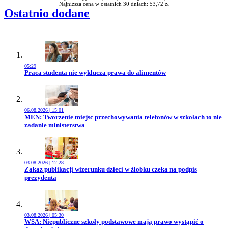
Najniższa cena w ostatnich 30 dniach: 53,72 zł
Ostatnio dodane
05:29
Przejdź do artykułu:
Praca studenta nie wyklucza prawa do alimentów
06.08.2026 | 15:01
Przejdź do artykułu:
MEN: Tworzenie miejsc przechowywania telefonów w szkołach to nie
zadanie ministerstwa
03.08.2026 | 12:28
Przejdź do artykułu:
Zakaz publikacji wizerunku dzieci w żłobku czeka na podpis
prezydenta
03.08.2026 | 05:30
Przejdź do artykułu:
WSA: Niepubliczne szkoły podstawowe mają prawo wystąpić o