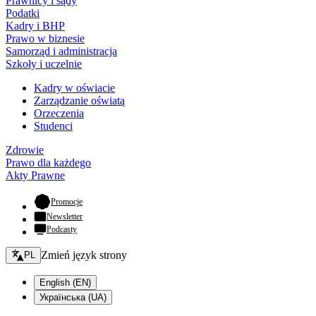
Prawnicy i sądy
Podatki
Kadry i BHP
Prawo w biznesie
Samorząd i administracja
Szkoły i uczelnie
Kadry w oświacie
Zarządzanie oświatą
Orzeczenia
Studenci
Zdrowie
Prawo dla każdego
Akty Prawne
- otwiera się w nowej karcie
Promocje
Newsletter
Podcasty
Zmień język - bieżący:
Zmień język strony
PL
English (EN)
Українська (UA)