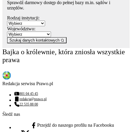
Sprawdź darmowy dostęp do pełnej bazy m.in. sądów i
urzędów.
Rodzaj instytucji:
Województwo:
Szukaj danych kontaktowych
Bajka o królewnie, która zniosła wszystkie
prawa
Redakcja serwisu Prawo.pl
801 04 45 45
Numer telefonu:
redakcja@prawo.pl
Adres email:
22 535 88 00
Numer telefonu:
Śledź nas
Przejdź do naszego profilu na Facebooku
facebook - otwiera się w nowej karcie