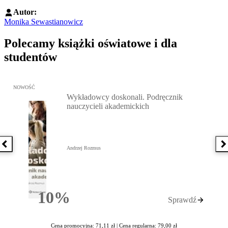
Autor:
Monika Sewastianowicz
Polecamy książki oświatowe i dla
studentów
Przejdź do: Wykładowcy doskonali. Podręcznik nauczycieli akadem
NOWOŚĆ
Wykładowcy doskonali. Podręcznik
nauczycieli akademickich
Poprzednia książka
N
Andrzej Rozmus
10%
Sprawdź
Rabatu
Cena promocyjna: 71,11 zł |
Cena regularna: 79,00 zł