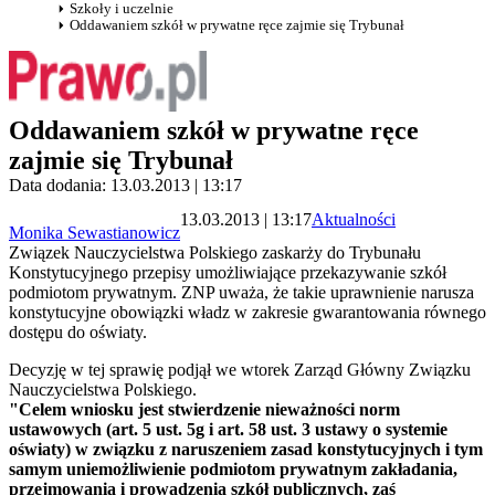
Szkoły i uczelnie
Oddawaniem szkół w prywatne ręce zajmie się Trybunał
Oddawaniem szkół w prywatne ręce
zajmie się Trybunał
Data dodania: 13.03.2013 | 13:17
13.03.2013 | 13:17
Aktualności
Monika Sewastianowicz
Związek Nauczycielstwa Polskiego zaskarży do Trybunału
Konstytucyjnego przepisy umożliwiające przekazywanie szkół
podmiotom prywatnym. ZNP uważa, że takie uprawnienie narusza
konstytucyjne obowiązki władz w zakresie gwarantowania równego
dostępu do oświaty.
Decyzję w tej sprawię podjął we wtorek Zarząd Główny Związku
Nauczycielstwa Polskiego.
"Celem wniosku jest stwierdzenie nieważności norm
ustawowych (art. 5 ust. 5g i art. 58 ust. 3 ustawy o systemie
oświaty) w związku z naruszeniem zasad konstytucyjnych i tym
samym uniemożliwienie podmiotom prywatnym zakładania,
przejmowania i prowadzenia szkół publicznych, zaś