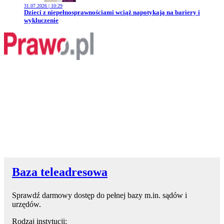
31.07.2026 | 10:29
Przejdź do artykułu:
Dzieci z niepełnosprawnościami wciąż napotykają na bariery i
wykluczenie
Baza teleadresowa
Sprawdź darmowy dostęp do pełnej bazy m.in. sądów i
urzędów.
Rodzaj instytucji: