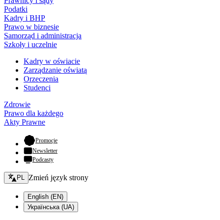
Prawnicy i sądy
Podatki
Kadry i BHP
Prawo w biznesie
Samorząd i administracja
Szkoły i uczelnie
Kadry w oświacie
Zarządzanie oświatą
Orzeczenia
Studenci
Zdrowie
Prawo dla każdego
Akty Prawne
- otwiera się w nowej karcie
Promocje
Newsletter
Podcasty
Zmień język - bieżący:
Zmień język strony
PL
English (EN)
Українська (UA)