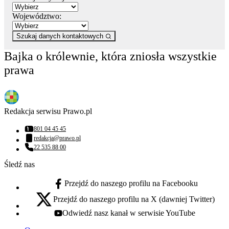
Województwo:
Szukaj danych kontaktowych
Bajka o królewnie, która zniosła wszystkie
prawa
Redakcja serwisu Prawo.pl
801 04 45 45
Numer telefonu:
redakcja@prawo.pl
Adres email:
22 535 88 00
Numer telefonu:
Śledź nas
Przejdź do naszego profilu na Facebooku
facebook - otwiera się w nowej karcie
Przejdź do naszego profilu na X (dawniej Twitter)
x - otwiera się w nowej karcie
Odwiedź nasz kanał w serwisie YouTube
youtube - otwiera się w nowej karcie