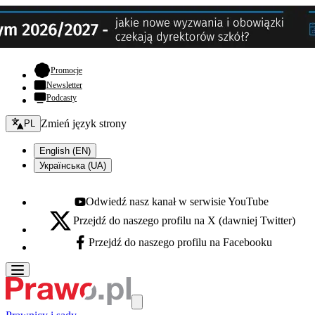
- otwiera się w nowej karcie
Promocje
Newsletter
Podcasty
Zmień język - bieżący:
Zmień język strony
PL
English (EN)
Українська (UA)
Odwiedź nasz kanał w serwisie YouTube
Youtube - otwiera się w nowej karcie
Przejdź do naszego profilu na X (dawniej Twitter)
X - otwiera się w nowej karcie
Przejdź do naszego profilu na Facebooku
Facebook - otwiera się w nowej karcie