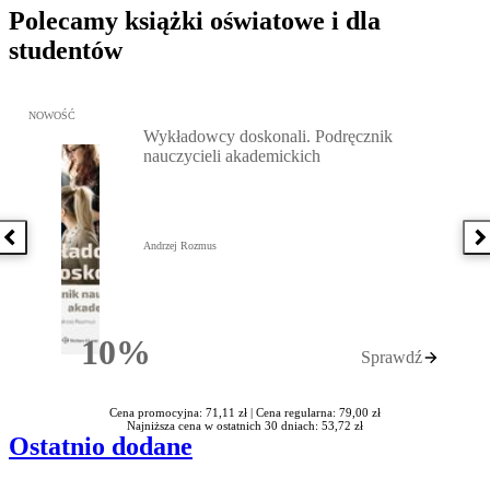
Polecamy książki oświatowe i dla
studentów
Przejdź do: Wykładowcy doskonali. Podręcznik nauczycieli akadem
NOWOŚĆ
Wykładowcy doskonali. Podręcznik
nauczycieli akademickich
Poprzednia książka
N
Andrzej Rozmus
10%
Sprawdź
Rabatu
Cena promocyjna: 71,11 zł |
Cena regularna: 79,00 zł
Najniższa cena w ostatnich 30 dniach: 53,72 zł
Ostatnio dodane