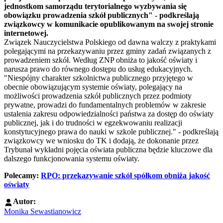
jednostkom samorządu terytorialnego wyzbywania się
obowiązku prowadzenia szkół publicznych" - podkreślają
związkowcy w komunikacie opublikowanym na swojej stronie
internetowej.
Związek Nauczycielstwa Polskiego od dawna walczy z praktykami
polegającymi na przekazywaniu przez gminy zadań związanych z
prowadzeniem szkół. Według ZNP obniża to jakość oświaty i
narusza prawo do równego dostępu do usług edukacyjnych.
"Niespójny charakter szkolnictwa publicznego przyjętego w
obecnie obowiązującym systemie oświaty, polegający na
możliwości prowadzenia szkół publicznych przez podmioty
prywatne, prowadzi do fundamentalnych problemów w zakresie
ustalenia zakresu odpowiedzialności państwa za dostęp do oświaty
publicznej, jak i do trudności w egzekwowaniu realizacji
konstytucyjnego prawa do nauki w szkole publicznej." - podkreślają
związkowcy we wniosku do TK i dodają, że dokonanie przez
Trybunał wykładni pojęcia oświata publiczna będzie kluczowe dla
dalszego funkcjonowania systemu oświaty.
Polecamy:
RPO: przekazywanie szkół spółkom obniża jakość
oświaty
Autor:
Monika Sewastianowicz