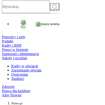
Szukaj
Nasze serwisy
Prawnicy i sądy
Podatki
Kadry i BHP
Prawo w biznesie
Samorząd i administracja
Szkoły i uczelnie
Kadry w oświacie
Zarządzanie oświatą
Orzeczenia
Studenci
Zdrowie
Prawo dla każdego
Akty Prawne
Prawo.pl