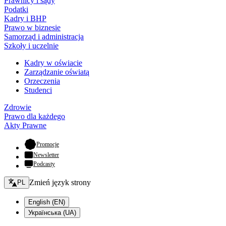
Prawnicy i sądy
Podatki
Kadry i BHP
Prawo w biznesie
Samorząd i administracja
Szkoły i uczelnie
Kadry w oświacie
Zarządzanie oświatą
Orzeczenia
Studenci
Zdrowie
Prawo dla każdego
Akty Prawne
- otwiera się w nowej karcie
Promocje
Newsletter
Podcasty
Zmień język - bieżący:
Zmień język strony
PL
English (EN)
Українська (UA)