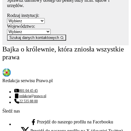
Sprawdź darmowy dostęp do pełnej bazy m.in. sądów i
urzędów.
Rodzaj instytucji:
Województwo:
Szukaj danych kontaktowych
Bajka o królewnie, która zniosła wszystkie
prawa
Redakcja serwisu Prawo.pl
801 04 45 45
Numer telefonu:
redakcja@prawo.pl
Adres email:
22 535 88 00
Numer telefonu:
Śledź nas
Przejdź do naszego profilu na Facebooku
facebook - otwiera się w nowej karcie
Przejdź do naszego profilu na X (dawniej Twitter)