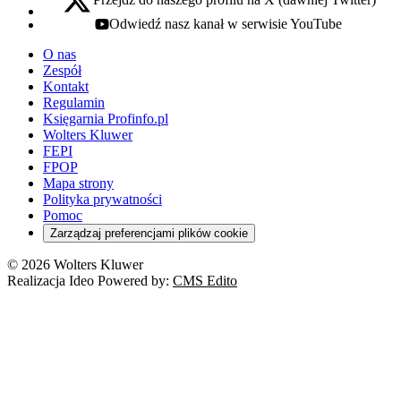
x - otwiera się w nowej karcie
Odwiedź nasz kanał w serwisie YouTube
youtube - otwiera się w nowej karcie
O nas
Zespół
Kontakt
Regulamin
Księgarnia Profinfo.pl
Wolters Kluwer
FEPI
FPOP
Mapa strony
Polityka prywatności
Pomoc
Zarządzaj preferencjami plików cookie
© 2026 Wolters Kluwer
Realizacja Ideo Powered by:
CMS Edito