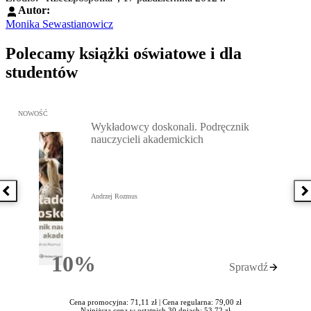
Autor:
Monika Sewastianowicz
Polecamy książki oświatowe i dla
studentów
Przejdź do: Wykładowcy doskonali. Podręcznik nauczycieli akadem
NOWOŚĆ
Wykładowcy doskonali. Podręcznik
nauczycieli akademickich
Poprzednia książka
N
Andrzej Rozmus
10%
Sprawdź
Rabatu
Cena promocyjna: 71,11 zł |
Cena regularna: 79,00 zł
Najniższa cena w ostatnich 30 dniach: 53,72 zł