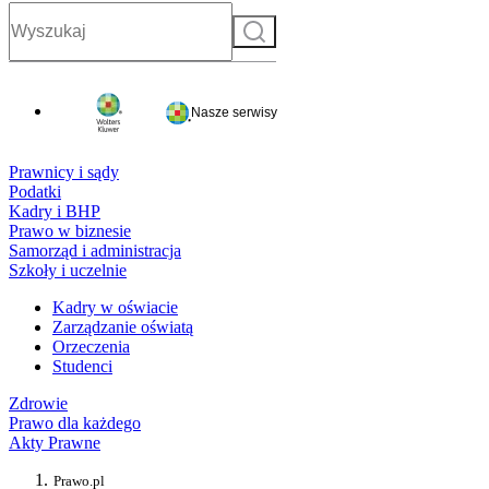
Szukaj
Nasze serwisy
Prawnicy i sądy
Podatki
Kadry i BHP
Prawo w biznesie
Samorząd i administracja
Szkoły i uczelnie
Kadry w oświacie
Zarządzanie oświatą
Orzeczenia
Studenci
Zdrowie
Prawo dla każdego
Akty Prawne
Prawo.pl