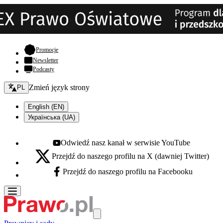
- otwiera się w nowej karcie
Promocje
Newsletter
Podcasty
Zmień język - bieżący:
Zmień język strony
PL
English (EN)
Українська (UA)
Odwiedź nasz kanał w serwisie YouTube
Youtube - otwiera się w nowej karcie
Przejdź do naszego profilu na X (dawniej Twitter)
X - otwiera się w nowej karcie
Przejdź do naszego profilu na Facebooku
Facebook - otwiera się w nowej karcie