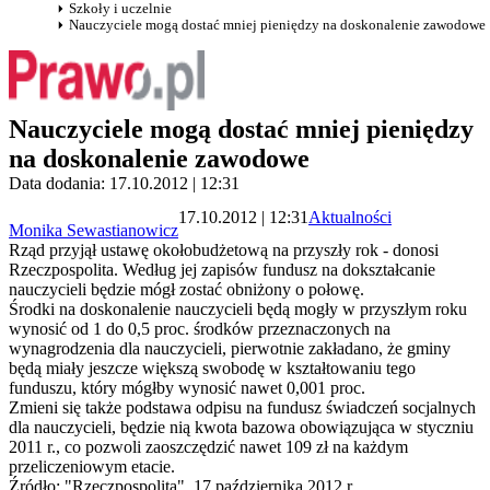
Szkoły i uczelnie
Nauczyciele mogą dostać mniej pieniędzy na doskonalenie zawodowe
Nauczyciele mogą dostać mniej pieniędzy
na doskonalenie zawodowe
Data dodania: 17.10.2012 | 12:31
17.10.2012 | 12:31
Aktualności
Monika Sewastianowicz
Rząd przyjął ustawę okołobudżetową na przyszły rok - donosi
Rzeczpospolita. Według jej zapisów fundusz na dokształcanie
nauczycieli będzie mógł zostać obniżony o połowę.
Środki na doskonalenie nauczycieli będą mogły w przyszłym roku
wynosić od 1 do 0,5 proc. środków przeznaczonych na
wynagrodzenia dla nauczycieli, pierwotnie zakładano, że gminy
będą miały jeszcze większą swobodę w kształtowaniu tego
funduszu, który mógłby wynosić nawet 0,001 proc.
Zmieni się także podstawa odpisu na fundusz świadczeń socjalnych
dla nauczycieli, będzie nią kwota bazowa obowiązująca w styczniu
2011 r., co pozwoli zaoszczędzić nawet 109 zł na każdym
przeliczeniowym etacie.
Źródło: "Rzeczpospolita", 17 października 2012 r.