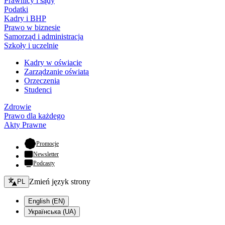
Prawnicy i sądy
Podatki
Kadry i BHP
Prawo w biznesie
Samorząd i administracja
Szkoły i uczelnie
Kadry w oświacie
Zarządzanie oświatą
Orzeczenia
Studenci
Zdrowie
Prawo dla każdego
Akty Prawne
- otwiera się w nowej karcie
Promocje
Newsletter
Podcasty
Zmień język - bieżący:
Zmień język strony
PL
English (EN)
Українська (UA)