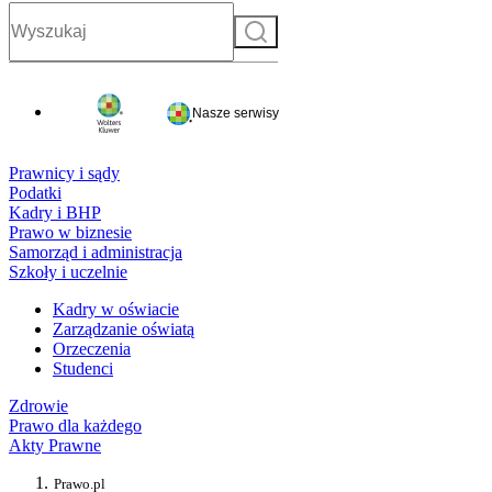
Szukaj
Nasze serwisy
Prawnicy i sądy
Podatki
Kadry i BHP
Prawo w biznesie
Samorząd i administracja
Szkoły i uczelnie
Kadry w oświacie
Zarządzanie oświatą
Orzeczenia
Studenci
Zdrowie
Prawo dla każdego
Akty Prawne
Prawo.pl