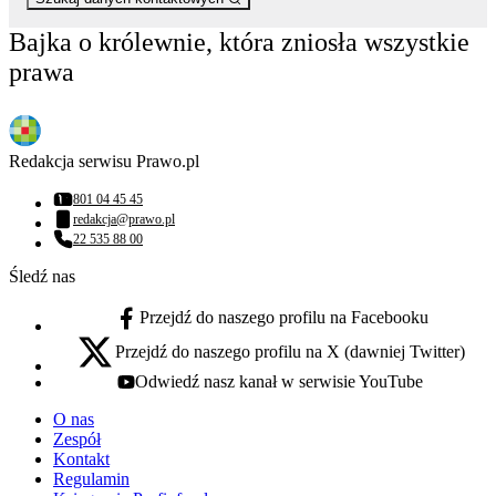
Bajka o królewnie, która zniosła wszystkie
prawa
Redakcja serwisu Prawo.pl
801 04 45 45
Numer telefonu:
redakcja@prawo.pl
Adres email:
22 535 88 00
Numer telefonu:
Śledź nas
Przejdź do naszego profilu na Facebooku
facebook - otwiera się w nowej karcie
Przejdź do naszego profilu na X (dawniej Twitter)
x - otwiera się w nowej karcie
Odwiedź nasz kanał w serwisie YouTube
youtube - otwiera się w nowej karcie
O nas
Zespół
Kontakt
Regulamin