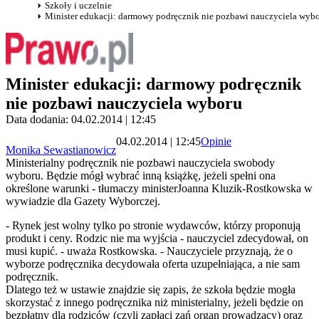
Szkoły i uczelnie
Minister edukacji: darmowy podręcznik nie pozbawi nauczyciela wyb
Minister edukacji: darmowy podręcznik
nie pozbawi nauczyciela wyboru
Data dodania: 04.02.2014 | 12:45
04.02.2014 | 12:45
Opinie
Monika Sewastianowicz
Ministerialny podręcznik nie pozbawi nauczyciela swobody
wyboru. Będzie mógł wybrać inną książkę, jeżeli spełni ona
określone warunki - tłumaczy ministerJoanna Kluzik-Rostkowska w
wywiadzie dla Gazety Wyborczej.
- Rynek jest wolny tylko po stronie wydawców, którzy proponują
produkt i ceny. Rodzic nie ma wyjścia - nauczyciel zdecydował, on
musi kupić. - uważa Rostkowska. - Nauczyciele przyznają, że o
wyborze podręcznika decydowała oferta uzupełniająca, a nie sam
podręcznik.
Dlatego też w ustawie znajdzie się zapis, że szkoła będzie mogła
skorzystać z innego podręcznika niż ministerialny, jeżeli będzie on
bezpłatny dla rodziców (czyli zapłaci zań organ prowadzący) oraz