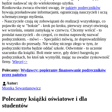
będzie nadawać się do wielokrotnego użytku.
Rostkowska zwraca również uwagę, że
pakiety podręczników
bywają przeładowane informacjami, ograniczają nauczycieli i uczą
schematycznego myślenia.
- Nauczyciele czują się zobowiązani do realizacji wszystkiego, co
pojawiło się w "boksie" - krok po kroku, pierwszy zeszyt otwierają
we wrześniu, ostatni zamykają w czerwcu. Chcemy wrócić - to
postulat nauczycieli - do czegoś, co można naprawdę nazwać
podręcznikiem. - mówi - - Specjaliści mówią, że doprowadziliśmy
to wszystko do przesady. Nie widzę niczego złego w tym, że
podręczniki trzeba będzie oddać szkole. Odwrotnie - to uczenie
szacunku dla książki. Boli mnie serce, gdy dzieci bazgrolą po
podręcznikach, bo ktoś tak wymyślił, mając na uwadze zyskowność
firmy.
Więcej>>
Polecamy:
Wydawcy: popieramy finansowanie podręczników
przez państwo
Autor:
Monika Sewastianowicz
Polecamy książki oświatowe i dla
studentów