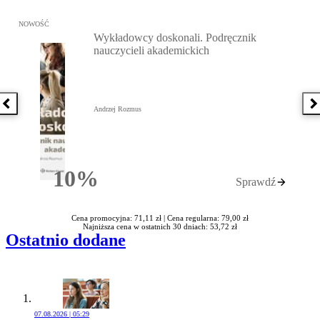
Przejdź do: Wykładowcy doskonali. Podręcznik nauczycieli akadem
NOWOŚĆ
Wykładowcy doskonali. Podręcznik
nauczycieli akademickich
Poprzednia książka
N
Andrzej Rozmus
10%
Sprawdź
Rabatu
Cena promocyjna: 71,11 zł |
Cena regularna: 79,00 zł
Najniższa cena w ostatnich 30 dniach: 53,72 zł
Ostatnio dodane
07.08.2026 | 05:29