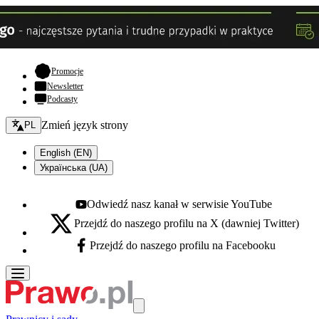
- otwiera się w nowej karcie
Promocje
Newsletter
Podcasty
Zmień język - bieżący:
Zmień język strony
PL
English (EN)
Українська (UA)
Odwiedź nasz kanał w serwisie YouTube
Youtube - otwiera się w nowej karcie
Przejdź do naszego profilu na X (dawniej Twitter)
X - otwiera się w nowej karcie
Przejdź do naszego profilu na Facebooku
Facebook - otwiera się w nowej karcie