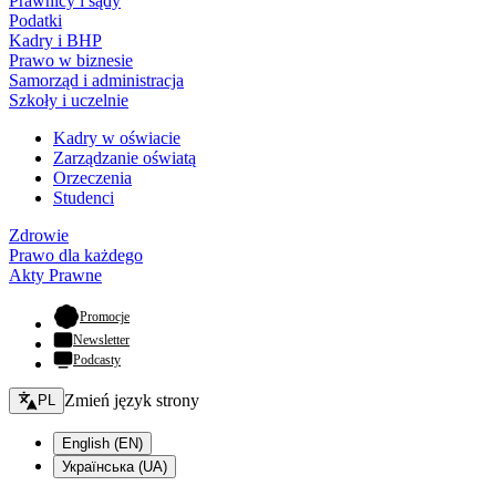
Prawnicy i sądy
Podatki
Kadry i BHP
Prawo w biznesie
Samorząd i administracja
Szkoły i uczelnie
Kadry w oświacie
Zarządzanie oświatą
Orzeczenia
Studenci
Zdrowie
Prawo dla każdego
Akty Prawne
- otwiera się w nowej karcie
Promocje
Newsletter
Podcasty
Zmień język - bieżący:
Zmień język strony
PL
English (EN)
Українська (UA)