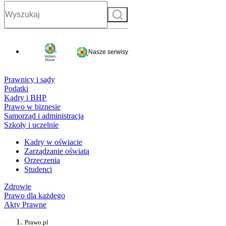
Szukaj
Nasze serwisy
Prawnicy i sądy
Podatki
Kadry i BHP
Prawo w biznesie
Samorząd i administracja
Szkoły i uczelnie
Kadry w oświacie
Zarządzanie oświatą
Orzeczenia
Studenci
Zdrowie
Prawo dla każdego
Akty Prawne
Prawo.pl