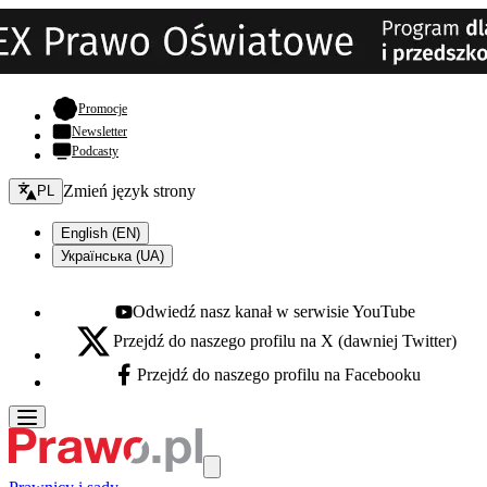
- otwiera się w nowej karcie
Promocje
Newsletter
Podcasty
Zmień język - bieżący:
Zmień język strony
PL
English (EN)
Українська (UA)
Odwiedź nasz kanał w serwisie YouTube
Youtube - otwiera się w nowej karcie
Przejdź do naszego profilu na X (dawniej Twitter)
X - otwiera się w nowej karcie
Przejdź do naszego profilu na Facebooku
Facebook - otwiera się w nowej karcie