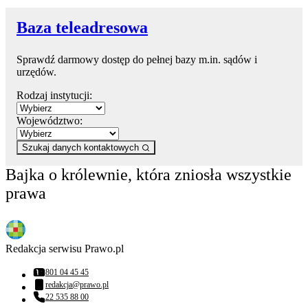
Baza teleadresowa
Sprawdź darmowy dostęp do pełnej bazy m.in. sądów i
urzędów.
Rodzaj instytucji:
Województwo:
Szukaj danych kontaktowych
Bajka o królewnie, która zniosła wszystkie
prawa
Redakcja serwisu Prawo.pl
801 04 45 45
Numer telefonu:
redakcja@prawo.pl
Adres email:
22 535 88 00
Numer telefonu: