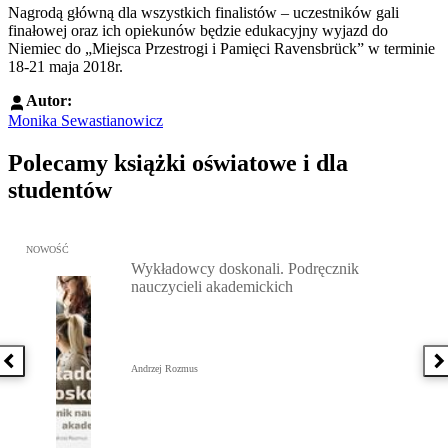
Nagrodą główną dla wszystkich finalistów – uczestników gali
finałowej oraz ich opiekunów będzie edukacyjny wyjazd do
Niemiec do „Miejsca Przestrogi i Pamięci Ravensbrück” w terminie
18-21 maja 2018r.
Autor:
Monika Sewastianowicz
Polecamy książki oświatowe i dla
studentów
Przejdź do: Wykładowcy doskonali. Podręcznik nauczycieli akadem
NOWOŚĆ
Wykładowcy doskonali. Podręcznik
nauczycieli akademickich
Poprzednia książka
N
Andrzej Rozmus