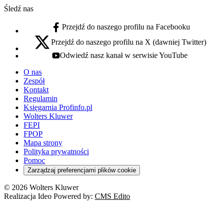
Śledź nas
Przejdź do naszego profilu na Facebooku
facebook - otwiera się w nowej karcie
Przejdź do naszego profilu na X (dawniej Twitter)
x - otwiera się w nowej karcie
Odwiedź nasz kanał w serwisie YouTube
youtube - otwiera się w nowej karcie
O nas
Zespół
Kontakt
Regulamin
Księgarnia Profinfo.pl
Wolters Kluwer
FEPI
FPOP
Mapa strony
Polityka prywatności
Pomoc
Zarządzaj preferencjami plików cookie
© 2026 Wolters Kluwer
Realizacja Ideo Powered by:
CMS Edito