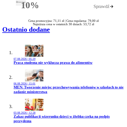
10%
Sprawdź
Rabatu
Cena promocyjna: 71,11 zł |
Cena regularna: 79,00 zł
Najniższa cena w ostatnich 30 dniach: 53,72 zł
Ostatnio dodane
07.08.2026 | 05:29
Przejdź do artykułu:
Praca studenta nie wyklucza prawa do alimentów
06.08.2026 | 15:01
Przejdź do artykułu:
MEN: Tworzenie miejsc przechowywania telefonów w szkołach to nie
zadanie ministerstwa
03.08.2026 | 12:28
Przejdź do artykułu:
Zakaz publikacji wizerunku dzieci w żłobku czeka na podpis
prezydenta