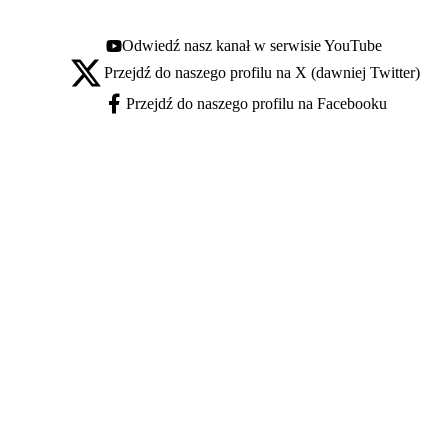
Odwiedź nasz kanał w serwisie YouTube
Youtube - otwiera się w nowej karcie
Przejdź do naszego profilu na X (dawniej Twitter)
X - otwiera się w nowej karcie
Przejdź do naszego profilu na Facebooku
Facebook - otwiera się w nowej karcie