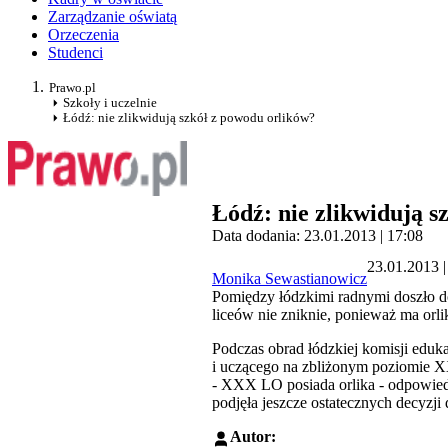
Zarządzanie oświatą
Orzeczenia
Studenci
Prawo.pl
Szkoły i uczelnie
Łódź: nie zlikwidują szkół z powodu orlików?
Łódź: nie zlikwidują s
Data dodania: 23.01.2013 | 17:08
23.01.2013 |
Monika Sewastianowicz
Pomiędzy łódzkimi radnymi doszło do
liceów nie zniknie, ponieważ ma orli
Podczas obrad łódzkiej komisji edu
i uczącego na zbliżonym poziomie 
- XXX LO posiada orlika - odpowiedz
podjęła jeszcze ostatecznych decyzji
Autor: