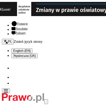
- otwiera się w nowej karcie
Promocje
Newsletter
Podcasty
Zmień język - bieżący:
Zmień język strony
PL
English (EN)
Українська (UA)