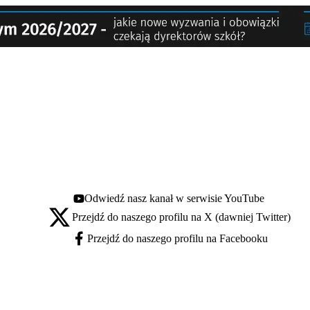
Odwiedź nasz kanał w serwisie YouTube
Youtube - otwiera się w nowej karcie
Przejdź do naszego profilu na X (dawniej Twitter)
X - otwiera się w nowej karcie
Przejdź do naszego profilu na Facebooku
Facebook - otwiera się w nowej karcie