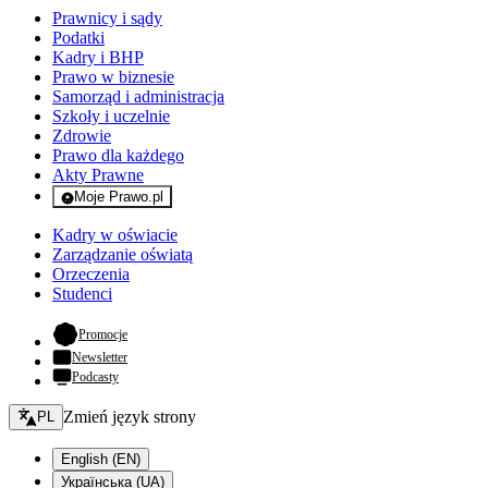
Prawnicy i sądy
Podatki
Kadry i BHP
Prawo w biznesie
Samorząd i administracja
Szkoły i uczelnie
Zdrowie
Prawo dla każdego
Akty Prawne
Moje Prawo.pl
- rejestracja i logowanie do serwisu
Kadry w oświacie
Zarządzanie oświatą
Orzeczenia
Studenci
- otwiera się w nowej karcie
Promocje
Newsletter
Podcasty
Zmień język - bieżący:
Zmień język strony
PL
English (EN)
Українська (UA)