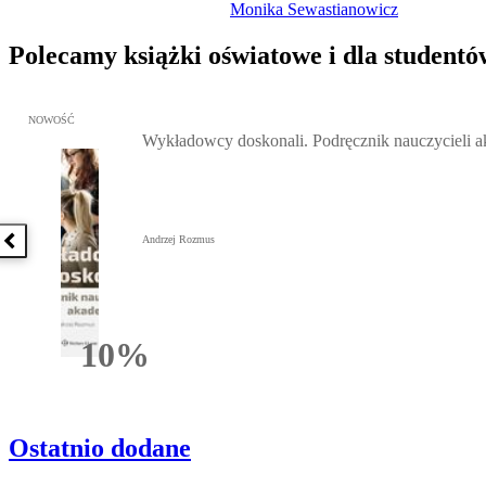
Monika Sewastianowicz
Polecamy książki oświatowe i dla studentó
Przejdź do: Wykładowcy doskonali. Podręcznik nauczycieli akadem
NOWOŚĆ
Wykładowcy doskonali. Podręcznik nauczycieli 
Andrzej Rozmus
Poprzednia książka
10%
Rabatu
Ostatnio dodane