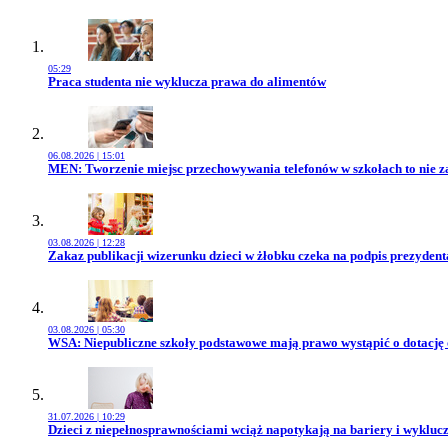
05:29
Przejdź do artykułu:
Praca studenta nie wyklucza prawa do alimentów
06.08.2026 | 15:01
Przejdź do artykułu:
MEN: Tworzenie miejsc przechowywania telefonów w szkołach to nie z
03.08.2026 | 12:28
Przejdź do artykułu:
Zakaz publikacji wizerunku dzieci w żłobku czeka na podpis prezydent
03.08.2026 | 05:30
Przejdź do artykułu:
WSA: Niepubliczne szkoły podstawowe mają prawo wystąpić o dotację
31.07.2026 | 10:29
Przejdź do artykułu:
Dzieci z niepełnosprawnościami wciąż napotykają na bariery i wykluc