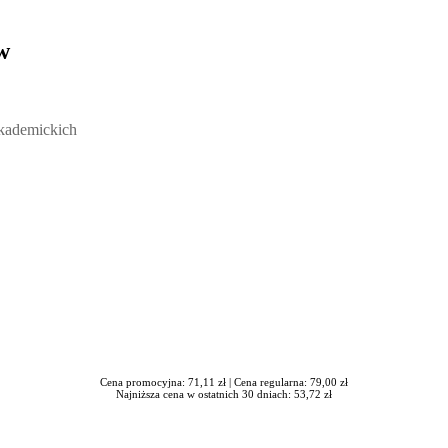
w
ickich, Andrzej Rozmus - otwiera się w nowym oknie
akademickich
Cena promocyjna: 71,11 zł |
Cena regularna: 79,00 zł
Najniższa cena w ostatnich 30 dniach: 53,72 zł