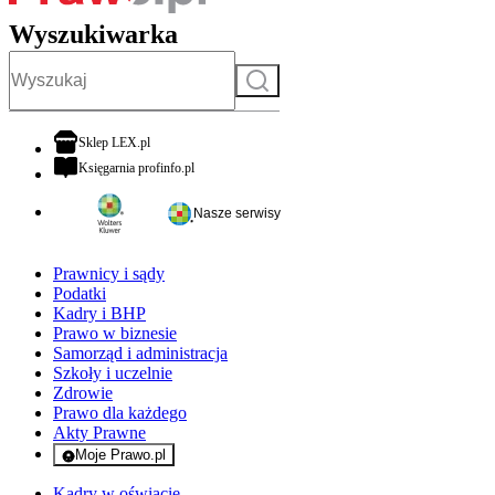
Wyszukiwarka
Szukaj
otwiera się w nowej karcie
Sklep LEX.pl
otwiera się w nowej karcie
Księgarnia profinfo.pl
Nasze serwisy
Prawnicy i sądy
Podatki
Kadry i BHP
Prawo w biznesie
Samorząd i administracja
Szkoły i uczelnie
Zdrowie
Prawo dla każdego
Akty Prawne
Moje Prawo.pl
- rejestracja i logowanie do serwisu
Kadry w oświacie