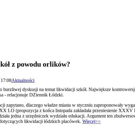
zkół z powodu orlików?
 17:08
Aktualności
 burzliwej dyskusji na temat likwidacji szkół. Największe kontrowersj
ka - relacjonuje DZiennik Łódzki.
kacji zapytano, dlaczego władze miasta w styczniu zaproponowały wy
XXX LO (propozycja z końca listopada zakładała przeniesienie XX
iała jedna z urzędniczek wydziału edukacji. Argument ten zbulwerso
 dotyczących likwidacji łódzkich placówek.
Więcej>>