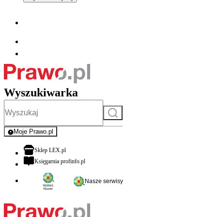
Wyszukiwarka
Szukaj
Moje Prawo.pl
- rejestracja i logowanie do serwisu
otwiera się w nowej karcie
Sklep LEX.pl
otwiera się w nowej karcie
Księgarnia profinfo.pl
Nasze serwisy