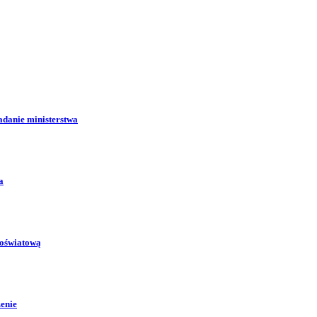
adanie ministerstwa
a
 oświatową
zenie