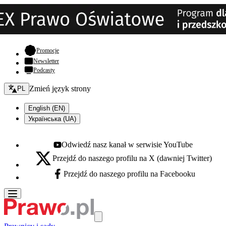
- otwiera się w nowej karcie
Promocje
Newsletter
Podcasty
Zmień język - bieżący:
Zmień język strony
PL
English (EN)
Українська (UA)
Odwiedź nasz kanał w serwisie YouTube
Youtube - otwiera się w nowej karcie
Przejdź do naszego profilu na X (dawniej Twitter)
X - otwiera się w nowej karcie
Przejdź do naszego profilu na Facebooku
Facebook - otwiera się w nowej karcie