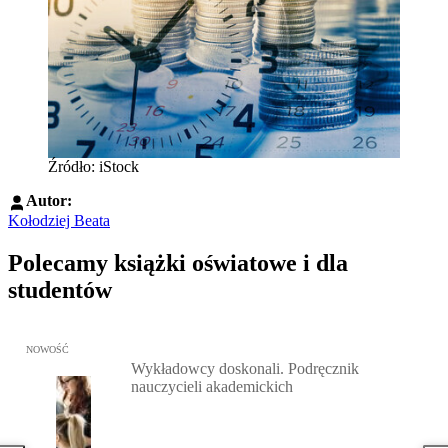
Źródło: iStock
Autor:
Kołodziej Beata
Polecamy książki oświatowe i dla
studentów
Przejdź do: Wykładowcy doskonali. Podręcznik nauczycieli akadem
NOWOŚĆ
Wykładowcy doskonali. Podręcznik
nauczycieli akademickich