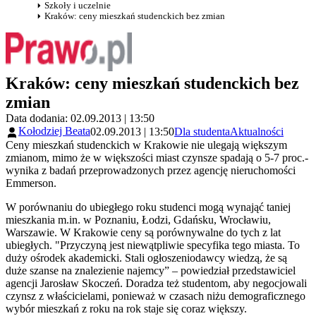
Szkoły i uczelnie
Kraków: ceny mieszkań studenckich bez zmian
Kraków: ceny mieszkań studenckich bez
zmian
Data dodania: 02.09.2013 | 13:50
Kołodziej Beata
02.09.2013 | 13:50
Dla studenta
Aktualności
Ceny mieszkań studenckich w Krakowie nie ulegają większym
zmianom, mimo że w większości miast czynsze spadają o 5-7 proc.-
wynika z badań przeprowadzonych przez agencję nieruchomości
Emmerson.
W porównaniu do ubiegłego roku studenci mogą wynająć taniej
mieszkania m.in. w Poznaniu, Łodzi, Gdańsku, Wrocławiu,
Warszawie. W Krakowie ceny są porównywalne do tych z lat
ubiegłych. "Przyczyną jest niewątpliwie specyfika tego miasta. To
duży ośrodek akademicki. Stali ogłoszeniodawcy wiedzą, że są
duże szanse na znalezienie najemcy” – powiedział przedstawiciel
agencji Jarosław Skoczeń. Doradza też studentom, aby negocjowali
czynsz z właścicielami, ponieważ w czasach niżu demograficznego
wybór mieszkań z roku na rok staje się coraz większy.