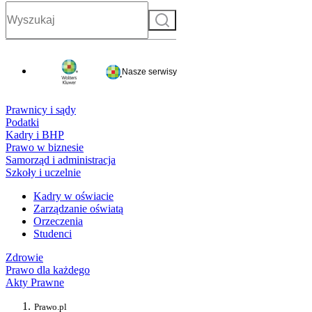
Szukaj
Nasze serwisy
Prawnicy i sądy
Podatki
Kadry i BHP
Prawo w biznesie
Samorząd i administracja
Szkoły i uczelnie
Kadry w oświacie
Zarządzanie oświatą
Orzeczenia
Studenci
Zdrowie
Prawo dla każdego
Akty Prawne
Prawo.pl