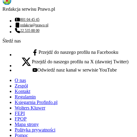
Redakcja serwisu Prawo.pl
801 04 45 45
Numer telefonu:
redakcja@prawo.pl
Adres email:
22 535 88 00
Numer telefonu:
Śledź nas
Przejdź do naszego profilu na Facebooku
facebook - otwiera się w nowej karcie
Przejdź do naszego profilu na X (dawniej Twitter)
x - otwiera się w nowej karcie
Odwiedź nasz kanał w serwisie YouTube
youtube - otwiera się w nowej karcie
O nas
Zespół
Kontakt
Regulamin
Księgarnia Profinfo.pl
Wolters Kluwer
FEPI
FPOP
Mapa strony
Polityka prywatności
Pomoc