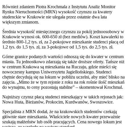
Również zdaniem Piotra Krochmala z Instytutu Analiz Monitor
Rynku Nieruchomości (MRN) wysokość czynszu za kwatery
studenckie w Krakowie nie ulegała przez ostatnie dwa lata
większym zmianom.
Średnia wysokość miesięcznego czynszu za pokój jednoosobowy w
Krakowie wynosi ok. 600-650 zł (bez mediów). Koszt kawalerki to
średnio 800-1,2 tys. zł, za 2-pokojowe mieszkanie studenci płacą od
1,2 tys. do 1,5 tys. zł, za 3-pokojowe od 1,5 tys. do 2,5 tys. zł.
Górne granice podanych wartości odnoszą się do kwater w centrum
miasta. Tu jednostkowo zdarzają się także droższe oferty. Tańsze niż
w centrum Krakowa są mieszkania na Ruczaju, gdzie mieści się
nowoczesny kampus Uniwersytetu Jagiellońskiego. Studenci
chętnie decydują się na lokum w pobliżu uczelni, aby mieć blisko na
zajęcia. „Mimo że w tym rejonie z roku na rok rośnie ilość mieszkań
do wynajmu, to ceny pozostają stabilne” – skomentował Krochmal.
Najniższy czynsz płacą studenci mieszkający w takich rejonach jak:
Nowa Huta, Bieżanów, Prokocim, Kurdwanów, Swoszowice.
Specjalista z MRN dodał, że na krakowskich studentów czekają
głównie stare mieszkania. Właściciele nowych kwater przeważnie
szukają małżeństw lub osób pracujących. Cena nowego lokum jest
wyższa, ze względu na wyższy standard.