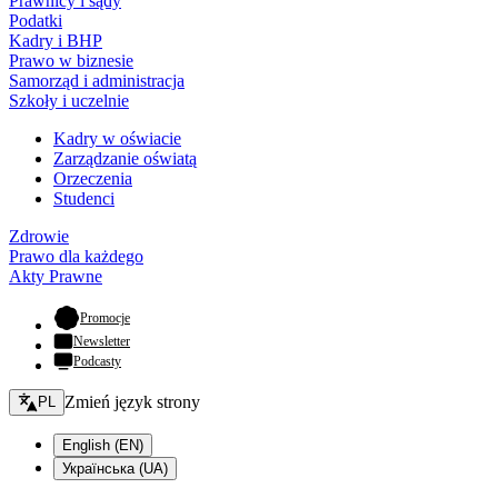
Prawnicy i sądy
Podatki
Kadry i BHP
Prawo w biznesie
Samorząd i administracja
Szkoły i uczelnie
Kadry w oświacie
Zarządzanie oświatą
Orzeczenia
Studenci
Zdrowie
Prawo dla każdego
Akty Prawne
- otwiera się w nowej karcie
Promocje
Newsletter
Podcasty
Zmień język - bieżący:
Zmień język strony
PL
English (EN)
Українська (UA)