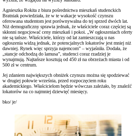
Agnieszka Rokita z biura pośrednictwa mieszkań studenckich
Bratniak powiedziała, że w te wakacje wysokość czynszu
oferowana studentom jest porównywalna do tej sprzed dwóch lat.
Niż demograficzny sprawia jednak, że właściciele coraz częściej są
skłonni negocjować ceny mieszkań i pokoi. „W ogłoszeniach oferty
nie są tańsze. Właściciele, którzy od lat zamieszczają u nas
ogłoszenia widzą jednak, że potencjalnych lokatorów jest mniej niż
dawniej. Rynek więc sprzyja najemcom” – wyjaśniła. Dodała, że
„stancje odchodzą do lamusa”, studenci coraz rzadziej je
wynajmują. Najtańsze kosztują od 450 zł na obrzeżach miasta i od
500 zł w centrum.
Jej zdaniem największych obniżek czynszu można się spodziewać
w drugiej połowie września, przed rozpoczęciem roku
akademickiego. Właścicielom będzie wówczas zależało, by znaleźć
lokatorów na co najmniej dziewięć miesięcy.
bko/ je/