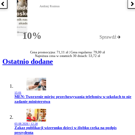
Poprzednia książka
N
Andrzej Rozmus
10%
Sprawdź
Rabatu
Cena promocyjna: 71,11 zł |
Cena regularna: 79,00 zł
Najniższa cena w ostatnich 30 dniach: 53,72 zł
Ostatnio dodane
15:01
Przejdź do artykułu:
MEN: Tworzenie miejsc przechowywania telefonów w szkołach to nie
zadanie ministerstwa
03.08.2026 | 12:28
Przejdź do artykułu:
Zakaz publikacji wizerunku dzieci w żłobku czeka na podpis
prezydenta