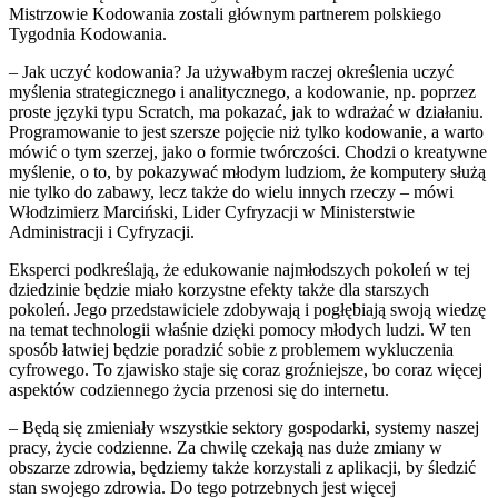
Mistrzowie Kodowania zostali głównym partnerem polskiego
Tygodnia Kodowania.
– Jak uczyć kodowania? Ja używałbym raczej określenia uczyć
myślenia strategicznego i analitycznego, a kodowanie, np. poprzez
proste języki typu Scratch, ma pokazać, jak to wdrażać w działaniu.
Programowanie to jest szersze pojęcie niż tylko kodowanie, a warto
mówić o tym szerzej, jako o formie twórczości. Chodzi o kreatywne
myślenie, o to, by pokazywać młodym ludziom, że komputery służą
nie tylko do zabawy, lecz także do wielu innych rzeczy – mówi
Włodzimierz Marciński, Lider Cyfryzacji w Ministerstwie
Administracji i Cyfryzacji.
Eksperci podkreślają, że edukowanie najmłodszych pokoleń w tej
dziedzinie będzie miało korzystne efekty także dla starszych
pokoleń. Jego przedstawiciele zdobywają i pogłębiają swoją wiedzę
na temat technologii właśnie dzięki pomocy młodych ludzi. W ten
sposób łatwiej będzie poradzić sobie z problemem wykluczenia
cyfrowego. To zjawisko staje się coraz groźniejsze, bo coraz więcej
aspektów codziennego życia przenosi się do internetu.
– Będą się zmieniały wszystkie sektory gospodarki, systemy naszej
pracy, życie codzienne. Za chwilę czekają nas duże zmiany w
obszarze zdrowia, będziemy także korzystali z aplikacji, by śledzić
stan swojego zdrowia. Do tego potrzebnych jest więcej