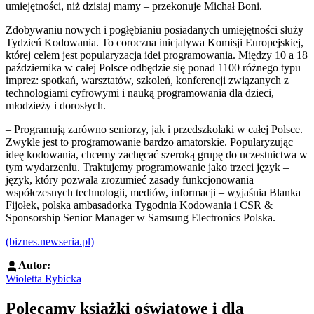
umiejętności, niż dzisiaj mamy – przekonuje Michał Boni.
Zdobywaniu nowych i pogłębianiu posiadanych umiejętności służy
Tydzień Kodowania. To coroczna inicjatywa Komisji Europejskiej,
której celem jest popularyzacja idei programowania. Między 10 a 18
października w całej Polsce odbędzie się ponad 1100 różnego typu
imprez: spotkań, warsztatów, szkoleń, konferencji związanych z
technologiami cyfrowymi i nauką programowania dla dzieci,
młodzieży i dorosłych.
– Programują zarówno seniorzy, jak i przedszkolaki w całej Polsce.
Zwykle jest to programowanie bardzo amatorskie. Popularyzując
ideę kodowania, chcemy zachęcać szeroką grupę do uczestnictwa w
tym wydarzeniu. Traktujemy programowanie jako trzeci język –
język, który pozwala zrozumieć zasady funkcjonowania
współczesnych technologii, mediów, informacji – wyjaśnia Blanka
Fijołek, polska ambasadorka Tygodnia Kodowania i CSR &
Sponsorship Senior Manager w Samsung Electronics Polska.
(biznes.newseria.pl)
Autor:
Wioletta Rybicka
Polecamy książki oświatowe i dla