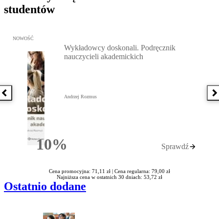
studentów
Przejdź do: Wykładowcy doskonali. Podręcznik nauczycieli akadem
NOWOŚĆ
Wykładowcy doskonali. Podręcznik
nauczycieli akademickich
Poprzednia książka
N
Andrzej Rozmus
10%
Sprawdź
Rabatu
Cena promocyjna: 71,11 zł |
Cena regularna: 79,00 zł
Najniższa cena w ostatnich 30 dniach: 53,72 zł
Ostatnio dodane