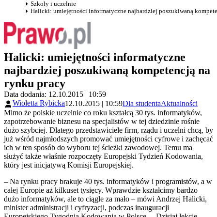
Szkoły i uczelnie
Halicki: umiejętności informatyczne najbardziej poszukiwaną kompete
Halicki: umiejętności informatyczne
najbardziej poszukiwaną kompetencją na
rynku pracy
Data dodania: 12.10.2015 | 10:59
Wioletta Rybicka
12.10.2015 | 10:59
Dla studenta
Aktualności
Mimo że polskie uczelnie co roku kształcą 30 tys. informatyków,
zapotrzebowanie biznesu na specjalistów w tej dziedzinie rośnie
dużo szybciej. Dlatego przedstawiciele firm, rządu i uczelni chcą, by
już wśród najmłodszych promować umiejętności cyfrowe i zachęcać
ich w ten sposób do wyboru tej ścieżki zawodowej. Temu ma
służyć także właśnie rozpoczęty Europejski Tydzień Kodowania,
który jest inicjatywą Komisji Europejskiej.
– Na rynku pracy brakuje 40 tys. informatyków i programistów, a w
całej Europie aż kilkuset tysięcy. Wprawdzie kształcimy bardzo
dużo informatyków, ale to ciągle za mało – mówi Andrzej Halicki,
minister administracji i cyfryzacji, podczas inauguracji
Europejskiego Tygodnia Kodowania w Polsce. – Dzisiaj lekcje