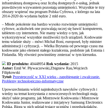
infrastrukturą dostępową oraz liczbą dostępnych e-usług, jednak
prawdziwym wzywaniem pozostają umiejętności. Wszystkie te trzy
obszary wspierać ma program Polska Cyfrowa, z którego na lata
2014-2020 do wydania będzie 2 mld euro.
– Młode pokolenie ma bardzo wysoko rozwinięte umiejętności
cyfrowe, aczkolwiek one pozwalają raczej się bawić komputerem,
tabletem czy internetem. Nie mamy wiedzy o tym, jak
wykorzystywać wszystkie możliwości tych urządzeń. Kodowanie
temu właśnie służy – mówi Michał Boni, europoseł, były minister
administracji i cyfryzacji. – Wielka Brytania od pewnego czasu ma
kodowanie jako element stałego kształcenia, podobnie jak Estonia i
Finlandia. My również powinniśmy zmierzać w tym kierunku.
ID produktu:
40448954
Rok wydania:
2015
Autor:
Emil W. Pływaczewski,Zbigniew Rau,Wojciech
Filipkowski
Tytuł:
Przestępczość w XXI wieku - zapobieganie i zwalczanie.
Problemy technologiczno-informatyczne
Upowszechnianiu wśród najmłodszych nawyków cyfrowych i
wiedzy na temat korzystania z nowoczesnych technologii mają
służyć takie programy, jak Mistrzowie Kodowania i Mistrzowie
Kodowania Junior, realizowane z inicjatywy Samsung Electronics
Polska. Biorą w nich udział tysiące uczniów i przedszkolaków.