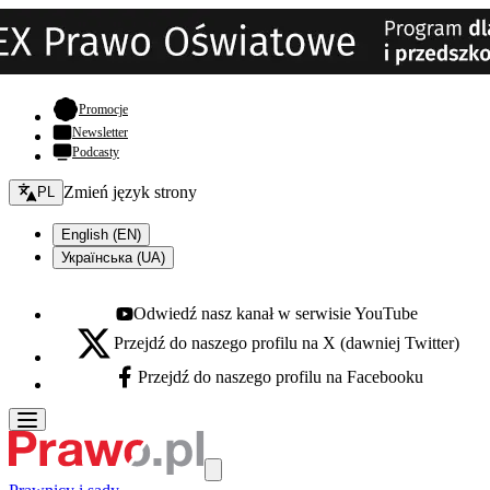
- otwiera się w nowej karcie
Promocje
Newsletter
Podcasty
Zmień język - bieżący:
Zmień język strony
PL
English (EN)
Українська (UA)
Odwiedź nasz kanał w serwisie YouTube
Youtube - otwiera się w nowej karcie
Przejdź do naszego profilu na X (dawniej Twitter)
X - otwiera się w nowej karcie
Przejdź do naszego profilu na Facebooku
Facebook - otwiera się w nowej karcie