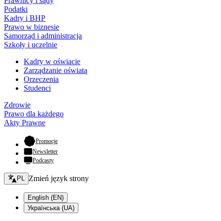
Prawnicy i sądy
Podatki
Kadry i BHP
Prawo w biznesie
Samorząd i administracja
Szkoły i uczelnie
Kadry w oświacie
Zarządzanie oświatą
Orzeczenia
Studenci
Zdrowie
Prawo dla każdego
Akty Prawne
- otwiera się w nowej karcie
Promocje
Newsletter
Podcasty
Zmień język - bieżący:
Zmień język strony
PL
English (EN)
Українська (UA)