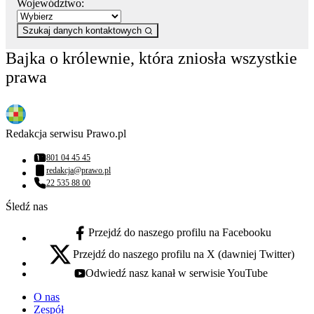
Województwo:
Szukaj danych kontaktowych
Bajka o królewnie, która zniosła wszystkie
prawa
Redakcja serwisu Prawo.pl
801 04 45 45
Numer telefonu:
redakcja@prawo.pl
Adres email:
22 535 88 00
Numer telefonu:
Śledź nas
Przejdź do naszego profilu na Facebooku
facebook - otwiera się w nowej karcie
Przejdź do naszego profilu na X (dawniej Twitter)
x - otwiera się w nowej karcie
Odwiedź nasz kanał w serwisie YouTube
youtube - otwiera się w nowej karcie
O nas
Zespół