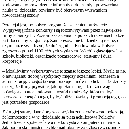
kodowania, wprowadzenie informatyki do szkoły i powszechna
nauka tej dziedziny powinny być pierwszym wyzwaniem
nowoczesnej szkoły.
Potencjał jest, bo polscy programiści są cenieni w świecie.
Wygrywają różne konkursy i są rozchwytywani przez największe
firmy z branży IT. Poziom kształcenia na polskich uczelniach także
jest doceniany za granicą. Zainteresowanie tą dziedziną rośnie, o
czym może świadczyć, że do Tygodnia Kodowania w Polsce
zgłoszono ponad 1100 różnych wydarzeń. Wśród zgłaszających są
szkoły, biblioteki, organizacje pozarządowe, start-upy i duże
korporacje.
– Moglibyśmy wykorzystywać tę szansę jeszcze lepiej. Myślę tu np.
o nawiązaniu dobrej współpracy między uczelniami, biznesem a
administracją. Czegoś takiego brakuje – mówi Halicki. – Bardzo się
cieszę, że firmy prywatne, jak np. Samsung, tak dużo uwagi
poświęcają nauce kodowania wśród młodzieży, która ma być
pierwszą zachętą do tego, by być bliżej oświaty, i promocją tego, co
jest potrzebne gospodarce.
Z drugiej strony dane dotyczące wykluczenia cyfrowego pokazują,
że kompetencje w tej dziedzinie są piętą achillesową Polaków.
Jedna trzecia społeczeństwa nie korzysta z komputera i internetu.
Jak podkreśla minister, szybko nadrabiamy zaległości związane z