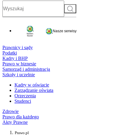
Szukaj
Nasze serwisy
Prawnicy i sądy
Podatki
Kadry i BHP
Prawo w biznesie
Samorząd i administracja
Szkoły i uczelnie
Kadry w oświacie
Zarządzanie oświatą
Orzeczenia
Studenci
Zdrowie
Prawo dla każdego
Akty Prawne
Prawo.pl