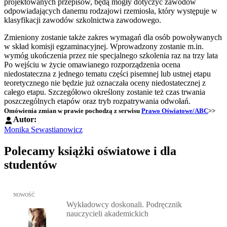
projektowanych przepisów, będą mogły dotyczyć zawodów
odpowiadających danemu rodzajowi rzemiosła, który występuje w
klasyfikacji zawodów szkolnictwa zawodowego.
Zmieniony zostanie także zakres wymagań dla osób powoływanych
w skład komisji egzaminacyjnej. Wprowadzony zostanie m.in.
wymóg ukończenia przez nie specjalnego szkolenia raz na trzy lata
Po wejściu w życie omawianego rozporządzenia ocena
niedostateczna z jednego tematu części pisemnej lub ustnej etapu
teoretycznego nie będzie już oznaczała oceny niedostatecznej z
całego etapu. Szczegółowo określony zostanie też czas trwania
poszczególnych etapów oraz tryb rozpatrywania odwołań.
Omówienia zmian w prawie pochodzą z serwisu
Prawo Oświatowe/ABC
>>
Autor:
Monika Sewastianowicz
Polecamy książki oświatowe i dla
studentów
Przejdź do: Wykładowcy doskonali. Podręcznik nauczycieli akadem
NOWOŚĆ
Wykładowcy doskonali. Podręcznik
nauczycieli akademickich