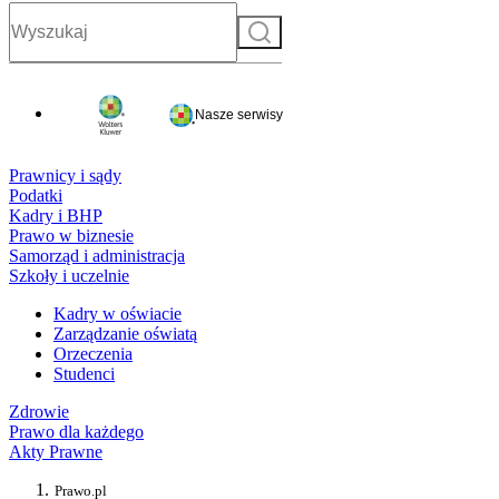
Szukaj
Nasze serwisy
Prawnicy i sądy
Podatki
Kadry i BHP
Prawo w biznesie
Samorząd i administracja
Szkoły i uczelnie
Kadry w oświacie
Zarządzanie oświatą
Orzeczenia
Studenci
Zdrowie
Prawo dla każdego
Akty Prawne
Prawo.pl