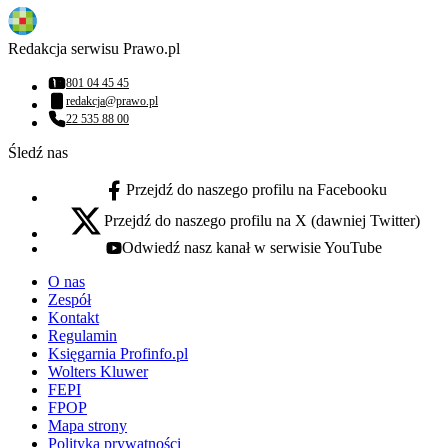
Redakcja serwisu Prawo.pl
801 04 45 45
Numer telefonu:
redakcja@prawo.pl
Adres email:
22 535 88 00
Numer telefonu:
Śledź nas
Przejdź do naszego profilu na Facebooku
facebook - otwiera się w nowej karcie
Przejdź do naszego profilu na X (dawniej Twitter)
x - otwiera się w nowej karcie
Odwiedź nasz kanał w serwisie YouTube
youtube - otwiera się w nowej karcie
O nas
Zespół
Kontakt
Regulamin
Księgarnia Profinfo.pl
Wolters Kluwer
FEPI
FPOP
Mapa strony
Polityka prywatności