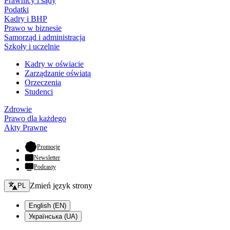
Prawnicy i sądy
Podatki
Kadry i BHP
Prawo w biznesie
Samorząd i administracja
Szkoły i uczelnie
Kadry w oświacie
Zarządzanie oświatą
Orzeczenia
Studenci
Zdrowie
Prawo dla każdego
Akty Prawne
- otwiera się w nowej karcie
Promocje
Newsletter
Podcasty
Zmień język - bieżący:
Zmień język strony
PL
English (EN)
Українська (UA)