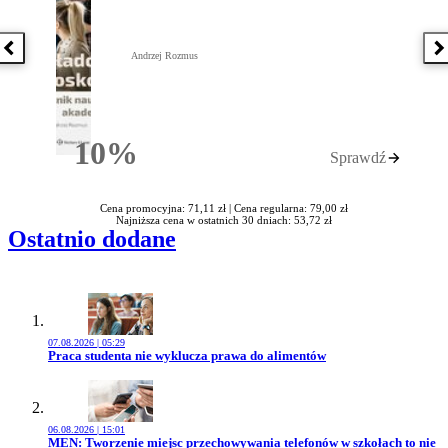
Poprzednia książka
N
Andrzej Rozmus
10%
Sprawdź
Rabatu
Cena promocyjna: 71,11 zł |
Cena regularna: 79,00 zł
Najniższa cena w ostatnich 30 dniach: 53,72 zł
Ostatnio dodane
07.08.2026 | 05:29
Przejdź do artykułu:
Praca studenta nie wyklucza prawa do alimentów
06.08.2026 | 15:01
Przejdź do artykułu:
MEN: Tworzenie miejsc przechowywania telefonów w szkołach to nie