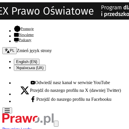
- otwiera się w nowej karcie
Promocje
Newsletter
Podcasty
Zmień język - bieżący:
Zmień język strony
PL
English (EN)
Українська (UA)
Odwiedź nasz kanał w serwisie YouTube
Youtube - otwiera się w nowej karcie
Przejdź do naszego profilu na X (dawniej Twitter)
X - otwiera się w nowej karcie
Przejdź do naszego profilu na Facebooku
Facebook - otwiera się w nowej karcie