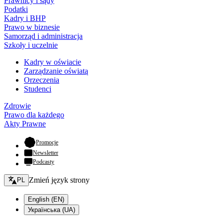
Prawnicy i sądy
Podatki
Kadry i BHP
Prawo w biznesie
Samorząd i administracja
Szkoły i uczelnie
Kadry w oświacie
Zarządzanie oświatą
Orzeczenia
Studenci
Zdrowie
Prawo dla każdego
Akty Prawne
- otwiera się w nowej karcie
Promocje
Newsletter
Podcasty
Zmień język - bieżący:
Zmień język strony
PL
English (EN)
Українська (UA)