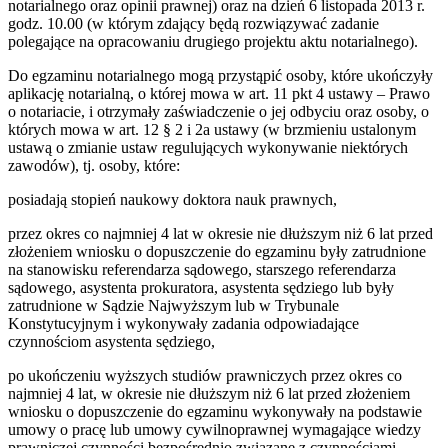
notarialnego oraz opinii prawnej) oraz na dzień 6 listopada 2013 r.
godz. 10.00 (w którym zdający będą rozwiązywać zadanie
polegające na opracowaniu drugiego projektu aktu notarialnego).
Do egzaminu notarialnego mogą przystąpić osoby, które ukończyły
aplikację notarialną, o której mowa w art. 11 pkt 4 ustawy – Prawo
o notariacie, i otrzymały zaświadczenie o jej odbyciu oraz osoby, o
których mowa w art. 12 § 2 i 2a ustawy (w brzmieniu ustalonym
ustawą o zmianie ustaw regulujących wykonywanie niektórych
zawodów), tj. osoby, które:
posiadają stopień naukowy doktora nauk prawnych,
przez okres co najmniej 4 lat w okresie nie dłuższym niż 6 lat przed
złożeniem wniosku o dopuszczenie do egzaminu były zatrudnione
na stanowisku referendarza sądowego, starszego referendarza
sądowego, asystenta prokuratora, asystenta sędziego lub były
zatrudnione w Sądzie Najwyższym lub w Trybunale
Konstytucyjnym i wykonywały zadania odpowiadające
czynnościom asystenta sędziego,
po ukończeniu wyższych studiów prawniczych przez okres co
najmniej 4 lat, w okresie nie dłuższym niż 6 lat przed złożeniem
wniosku o dopuszczenie do egzaminu wykonywały na podstawie
umowy o pracę lub umowy cywilnoprawnej wymagające wiedzy
prawniczej czynności bezpośrednio związane z czynnościami