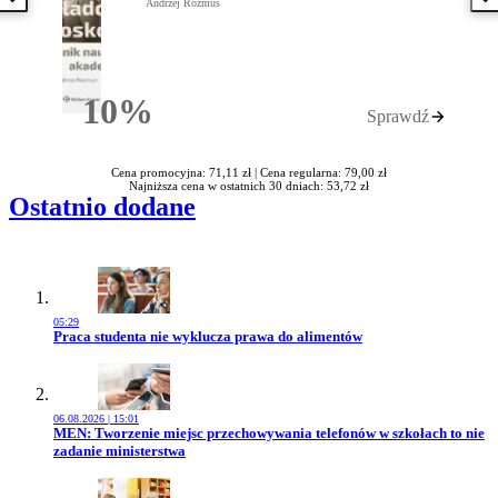
Poprzednia książka
N
Andrzej Rozmus
10%
Sprawdź
Rabatu
Cena promocyjna: 71,11 zł |
Cena regularna: 79,00 zł
Najniższa cena w ostatnich 30 dniach: 53,72 zł
Ostatnio dodane
05:29
Przejdź do artykułu:
Praca studenta nie wyklucza prawa do alimentów
06.08.2026 | 15:01
Przejdź do artykułu:
MEN: Tworzenie miejsc przechowywania telefonów w szkołach to nie
zadanie ministerstwa