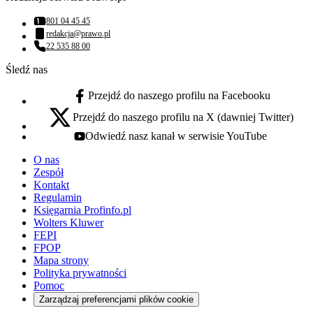
801 04 45 45
Numer telefonu:
redakcja@prawo.pl
Adres email:
22 535 88 00
Numer telefonu:
Śledź nas
Przejdź do naszego profilu na Facebooku
facebook - otwiera się w nowej karcie
Przejdź do naszego profilu na X (dawniej Twitter)
x - otwiera się w nowej karcie
Odwiedź nasz kanał w serwisie YouTube
youtube - otwiera się w nowej karcie
O nas
Zespół
Kontakt
Regulamin
Księgarnia Profinfo.pl
Wolters Kluwer
FEPI
FPOP
Mapa strony
Polityka prywatności
Pomoc
Zarządzaj preferencjami plików cookie