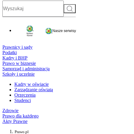
Szukaj
Nasze serwisy
Prawnicy i sądy
Podatki
Kadry i BHP
Prawo w biznesie
Samorząd i administracja
Szkoły i uczelnie
Kadry w oświacie
Zarządzanie oświatą
Orzeczenia
Studenci
Zdrowie
Prawo dla każdego
Akty Prawne
Prawo.pl