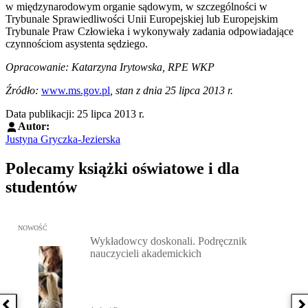
w międzynarodowym organie sądowym, w szczególności w
Trybunale Sprawiedliwości Unii Europejskiej lub Europejskim
Trybunale Praw Człowieka i wykonywały zadania odpowiadające
czynnościom asystenta sędziego.
Opracowanie: Katarzyna Irytowska, RPE WKP
Źródło:
www.ms.gov.pl
, stan z dnia 25 lipca 2013 r.
Data publikacji: 25 lipca 2013 r.
Autor:
Justyna Gryczka-Jezierska
Polecamy książki oświatowe i dla
studentów
Przejdź do: Wykładowcy doskonali. Podręcznik nauczycieli akadem
NOWOŚĆ
Wykładowcy doskonali. Podręcznik
nauczycieli akademickich