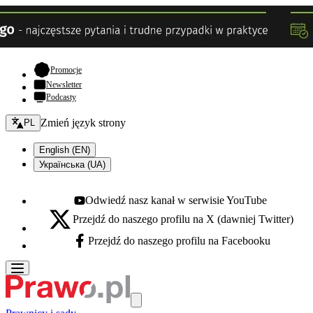
- otwiera się w nowej karcie
Promocje
Newsletter
Podcasty
Zmień język - bieżący:
Zmień język strony
PL
English (EN)
Українська (UA)
Odwiedź nasz kanał w serwisie YouTube
Youtube - otwiera się w nowej karcie
Przejdź do naszego profilu na X (dawniej Twitter)
X - otwiera się w nowej karcie
Przejdź do naszego profilu na Facebooku
Facebook - otwiera się w nowej karcie