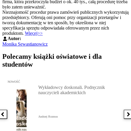
firma, która przekroczyła budżet o ok. 40 tys., całą procedurę trzeba
było zatem unieważnić.
Nieznajomość procedur prawa zamówień publicznych wykorzystują
przedsiębiorcy. Oferują oni pomoc przy organizacji przetargów i
tworzą dokumentację w ten sposób, by określona w niej
specyfikacja sprzętu odpowiadała oferowanym przez nich
produktom.
Więcej>>
Autor:
Monika Sewastianowicz
Polecamy książki oświatowe i dla
studentów
Przejdź do: Wykładowcy doskonali. Podręcznik nauczycieli akadem
NOWOŚĆ
Wykładowcy doskonali. Podręcznik
nauczycieli akademickich
Poprzednia książka
N
Andrzej Rozmus