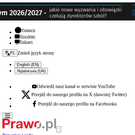
- otwiera się w nowej karcie
Promocje
Newsletter
Podcasty
Zmień język - bieżący:
Zmień język strony
PL
English (EN)
Українська (UA)
Odwiedź nasz kanał w serwisie YouTube
Youtube - otwiera się w nowej karcie
Przejdź do naszego profilu na X (dawniej Twitter)
X - otwiera się w nowej karcie
Przejdź do naszego profilu na Facebooku
Facebook - otwiera się w nowej karcie