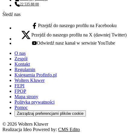
Adres email:
22 535 88 00
Numer telefonu:
Śledź nas
Przejdź do naszego profilu na Facebooku
facebook - otwiera się w nowej karcie
Przejdź do naszego profilu na X (dawniej Twitter)
x - otwiera się w nowej karcie
Odwiedź nasz kanał w serwisie YouTube
youtube - otwiera się w nowej karcie
O nas
Zespół
Kontakt
Regulamin
Księgarnia Profinfo.pl
Wolters Kluwer
FEPI
FPOP
Mapa strony
Polityka prywatności
Pomoc
Zarządzaj preferencjami plików cookie
© 2026 Wolters Kluwer
Realizacja Ideo Powered by:
CMS Edito