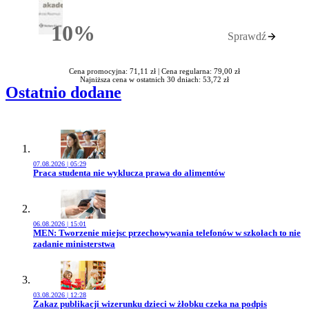
10%
Sprawdź
Rabatu
Cena promocyjna: 71,11 zł |
Cena regularna: 79,00 zł
Najniższa cena w ostatnich 30 dniach: 53,72 zł
Ostatnio dodane
07.08.2026 | 05:29
Przejdź do artykułu:
Praca studenta nie wyklucza prawa do alimentów
06.08.2026 | 15:01
Przejdź do artykułu:
MEN: Tworzenie miejsc przechowywania telefonów w szkołach to nie
zadanie ministerstwa
03.08.2026 | 12:28
Przejdź do artykułu:
Zakaz publikacji wizerunku dzieci w żłobku czeka na podpis