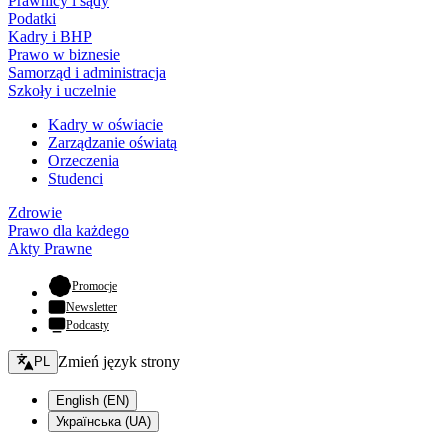
Prawnicy i sądy
Podatki
Kadry i BHP
Prawo w biznesie
Samorząd i administracja
Szkoły i uczelnie
Kadry w oświacie
Zarządzanie oświatą
Orzeczenia
Studenci
Zdrowie
Prawo dla każdego
Akty Prawne
- otwiera się w nowej karcie
Promocje
Newsletter
Podcasty
Zmień język - bieżący:
Zmień język strony
PL
English (EN)
Українська (UA)