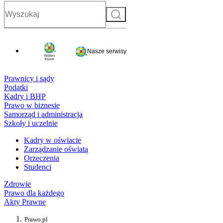
Szukaj
Nasze serwisy
Prawnicy i sądy
Podatki
Kadry i BHP
Prawo w biznesie
Samorząd i administracja
Szkoły i uczelnie
Kadry w oświacie
Zarządzanie oświatą
Orzeczenia
Studenci
Zdrowie
Prawo dla każdego
Akty Prawne
Prawo.pl