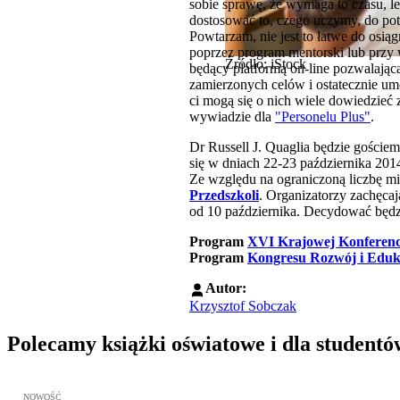
sobie sprawę, że wymaga to czasu, le
dostosować to, czego uczymy, do pot
Powtarzam, nie jest to łatwe do osi
poprzez program mentorski lub przy
Źródło: iStock
będący platformą on-line pozwalając
zamierzonych celów i ostatecznie um
ci mogą się o nich wiele dowiedzieć
wywiadzie dla
"Personelu Plus"
.
Dr Russell J. Quaglia będzie goście
się w dniach 22-23 października 20
Ze względu na ograniczoną liczbę m
Przedszkoli
. Organizatorzy zachęca
od 10 października. Decydować będzi
Program
XVI Krajowej Konferencj
Program
Kongresu Rozwój i Edu
Autor:
Krzysztof Sobczak
Polecamy książki oświatowe i dla studentó
Przejdź do: Wykładowcy doskonali. Podręcznik nauczycieli akadem
NOWOŚĆ