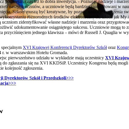
cz podkreśla, czas też to dobra inwestycja. - Poznając nadzieje i mar
rzeb naszych uczniów, a uczniowie będą bardziej zaangażowani w nauk
ągnięcia. Szkoły muszą być kreatywne, by poznać nadzieje i marzenia 
 wykorzystaniu różnorodnych środków elektronicznych, takich jak My
ą uczniom zidentyfikować własne nadzieje i marzenia oraz przygotować 
ożliwić udokumentowanie osiągniętego sukcesu. Uczniowie mogą to zr
 za przyciśnięciem jednego klawisza – mówi dr Russell J. Quaglia w
m specjalnym
XVI Krajowej Konferencji Dyrektorów Szkół
oraz
Kongr
14 r. w warszawskim Hotelu Gromada.
iejsc pierwszeństwo udziału w wykładzie mają uczestnicy
XVI Krajowe
ją do zgłaszania się na XVI KKDSiP. Uczestnicy Kongresu będą mogli 
e kolejność zgłoszenia.
i Dyrektorów Szkół i Przedszkoli>>>
kacja>>>
w
ickich, Andrzej Rozmus - otwiera się w nowym oknie