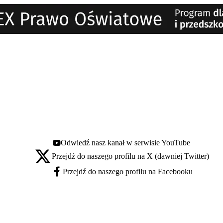
Odwiedź nasz kanał w serwisie YouTube
Youtube - otwiera się w nowej karcie
Przejdź do naszego profilu na X (dawniej Twitter)
X - otwiera się w nowej karcie
Przejdź do naszego profilu na Facebooku
Facebook - otwiera się w nowej karcie