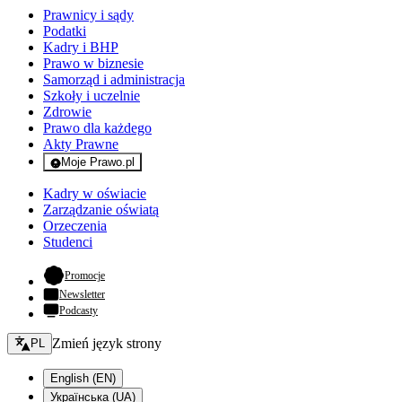
Prawnicy i sądy
Podatki
Kadry i BHP
Prawo w biznesie
Samorząd i administracja
Szkoły i uczelnie
Zdrowie
Prawo dla każdego
Akty Prawne
Moje Prawo.pl
- rejestracja i logowanie do serwisu
Kadry w oświacie
Zarządzanie oświatą
Orzeczenia
Studenci
- otwiera się w nowej karcie
Promocje
Newsletter
Podcasty
Zmień język - bieżący:
Zmień język strony
PL
English (EN)
Українська (UA)