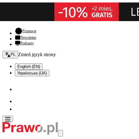
- otwiera się w nowej karcie
Promocje
Newsletter
Podcasty
Zmień język - bieżący:
Zmień język strony
PL
English (EN)
Українська (UA)