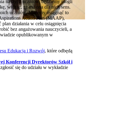
zenia naszych uczniów, będziemy mogli
ę, widząc, że ma ona dla nich sens.
swoich uczniów. Możemy osiągnąć to
 Aspirations Action Plan (MAAP),
plan działania w celu osiągnięcia
obić bez angażowania nauczycieli, a
 wywiadzie opublikowanym w
esu Edukacja i Rozwój
, które odbędą
j Konferencji Dyrektorów Szkół i
zgłosić się do udziału w wykładzie