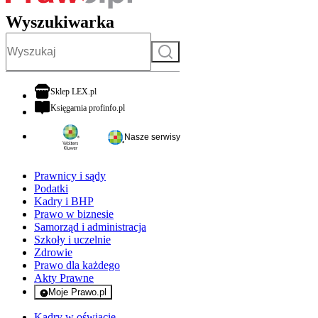
Wyszukiwarka
Szukaj
otwiera się w nowej karcie
Sklep LEX.pl
otwiera się w nowej karcie
Księgarnia profinfo.pl
Nasze serwisy
Prawnicy i sądy
Podatki
Kadry i BHP
Prawo w biznesie
Samorząd i administracja
Szkoły i uczelnie
Zdrowie
Prawo dla każdego
Akty Prawne
Moje Prawo.pl
- rejestracja i logowanie do serwisu
Kadry w oświacie