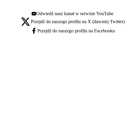
Odwiedź nasz kanał w serwisie YouTube
Youtube - otwiera się w nowej karcie
Przejdź do naszego profilu na X (dawniej Twitter)
X - otwiera się w nowej karcie
Przejdź do naszego profilu na Facebooku
Facebook - otwiera się w nowej karcie