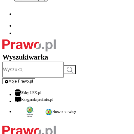
Wyszukiwarka
Szukaj
Moje Prawo.pl
- rejestracja i logowanie do serwisu
otwiera się w nowej karcie
Sklep LEX.pl
otwiera się w nowej karcie
Księgarnia profinfo.pl
Nasze serwisy