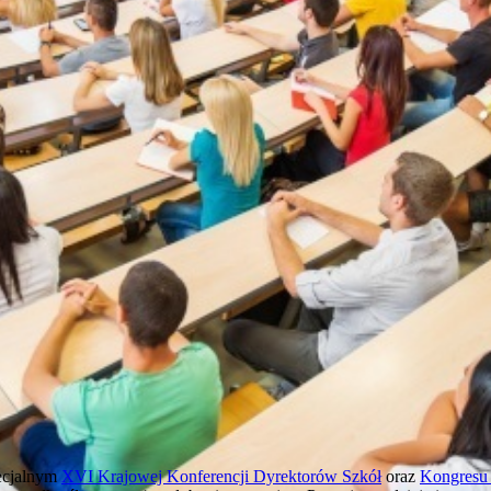
pecjalnym
XVI Krajowej Konferencji Dyrektorów Szkół
oraz
Kongresu 