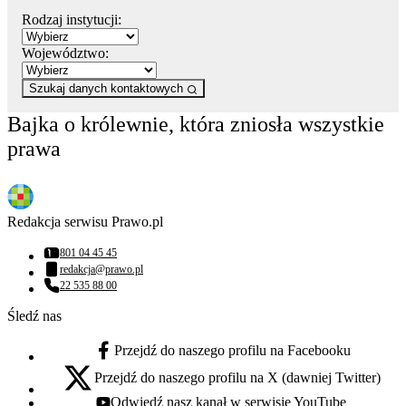
Rodzaj instytucji:
Województwo:
Szukaj danych kontaktowych
Bajka o królewnie, która zniosła wszystkie
prawa
Redakcja serwisu Prawo.pl
801 04 45 45
Numer telefonu:
redakcja@prawo.pl
Adres email:
22 535 88 00
Numer telefonu:
Śledź nas
Przejdź do naszego profilu na Facebooku
facebook - otwiera się w nowej karcie
Przejdź do naszego profilu na X (dawniej Twitter)
x - otwiera się w nowej karcie
Odwiedź nasz kanał w serwisie YouTube