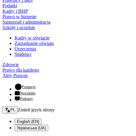
Prawnicy i sądy
Podatki
Kadry i BHP
Prawo w biznesie
Samorząd i administracja
Szkoły i uczelnie
Kadry w oświacie
Zarządzanie oświatą
Orzeczenia
Studenci
Zdrowie
Prawo dla każdego
Akty Prawne
- otwiera się w nowej karcie
Promocje
Newsletter
Podcasty
Zmień język - bieżący:
Zmień język strony
PL
English (EN)
Українська (UA)