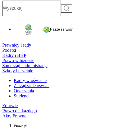
Szukaj
Nasze serwisy
Prawnicy i sądy
Podatki
Kadry i BHP
Prawo w biznesie
Samorząd i administracja
Szkoły i uczelnie
Kadry w oświacie
Zarządzanie oświatą
Orzeczenia
Studenci
Zdrowie
Prawo dla każdego
Akty Prawne
Prawo.pl