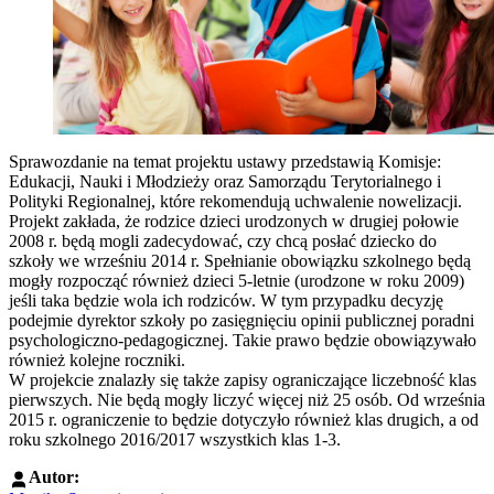
Sprawozdanie na temat projektu ustawy przedstawią Komisje:
Edukacji, Nauki i Młodzieży oraz Samorządu Terytorialnego i
Polityki Regionalnej, które rekomendują uchwalenie nowelizacji.
Projekt zakłada, że rodzice dzieci urodzonych w drugiej połowie
2008 r. będą mogli zadecydować, czy chcą posłać dziecko do
szkoły we wrześniu 2014 r. Spełnianie obowiązku szkolnego będą
mogły rozpocząć również dzieci 5-letnie (urodzone w roku 2009)
jeśli taka będzie wola ich rodziców. W tym przypadku decyzję
podejmie dyrektor szkoły po zasięgnięciu opinii publicznej poradni
psychologiczno-pedagogicznej. Takie prawo będzie obowiązywało
również kolejne roczniki.
W projekcie znalazły się także zapisy ograniczające liczebność klas
pierwszych. Nie będą mogły liczyć więcej niż 25 osób. Od września
2015 r. ograniczenie to będzie dotyczyło również klas drugich, a od
roku szkolnego 2016/2017 wszystkich klas 1-3.
Autor: