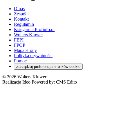
youtube - otwiera się w nowej karcie
O nas
Zespół
Kontakt
Regulamin
Księgarnia Profinfo.pl
Wolters Kluwer
FEPI
FPOP
Mapa strony
Polityka prywatności
Pomoc
Zarządzaj preferencjami plików cookie
© 2026 Wolters Kluwer
Realizacja Ideo Powered by:
CMS Edito