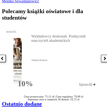
Monika Sewastianowicz
Polecamy książki oświatowe i dla
studentów
Przejdź do: Wykładowcy doskonali. Podręcznik nauczycieli akadem
NOWOŚĆ
Wykładowcy doskonali. Podręcznik
nauczycieli akademickich
Poprzednia książka
N
Andrzej Rozmus
10%
Sprawdź
Rabatu
Cena promocyjna: 71,11 zł |
Cena regularna: 79,00 zł
Najniższa cena w ostatnich 30 dniach: 53,72 zł
Ostatnio dodane