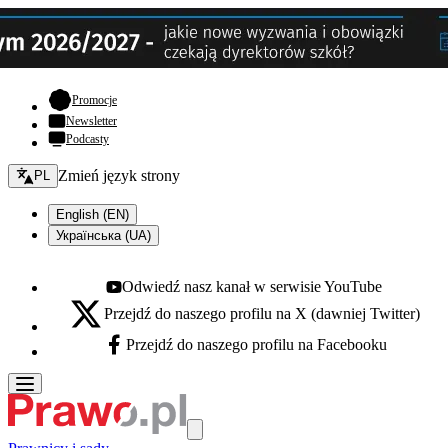
- otwiera się w nowej karcie
Promocje
Newsletter
Podcasty
Zmień język - bieżący:
Zmień język strony
PL
English (EN)
Українська (UA)
Odwiedź nasz kanał w serwisie YouTube
Youtube - otwiera się w nowej karcie
Przejdź do naszego profilu na X (dawniej Twitter)
X - otwiera się w nowej karcie
Przejdź do naszego profilu na Facebooku
Facebook - otwiera się w nowej karcie