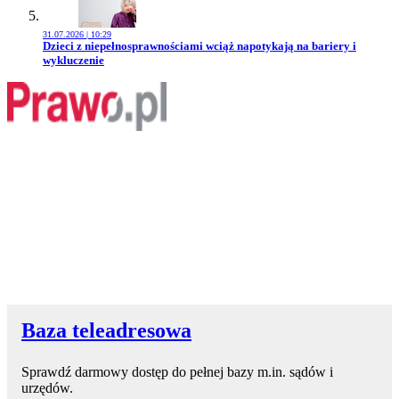
31.07.2026 | 10:29
Przejdź do artykułu:
Dzieci z niepełnosprawnościami wciąż napotykają na bariery i
wykluczenie
Baza teleadresowa
Sprawdź darmowy dostęp do pełnej bazy m.in. sądów i
urzędów.