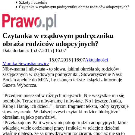
Szkoły i uczelnie
Czytanka w rządowym podręczniku obraża rodziców adopcyjnych?
Czytanka w rządowym podręczniku
obraża rodziców adopcyjnych?
Data dodania: 15.07.2015 | 16:07
15.07.2015 | 16:07
Aktualności
Monika Sewastianowicz
Niby-mama i niby-tata - to słowa, jakimi określa się rodziców
zastępcznych w rządowym podręczniku. Stowarzyszenie Nasz
Bocian apeluje do MEN, by usunęło tekst z ksiązki - informuje
Gazeta Wyborcza.
"Przedtem mieszkał w różnych miejscach. Nie wszystkie mu się
podobały. Teraz ma niby-mamę i niby-tatę. No i jeszcze Antka,
Kubę i Hanię, ich dzieci." - brzmi fragment tekstu, który krytykuje
stowarzyszenie. W dalszej częsci czytanki rodzice biologiczni
określani są jako prawdziwi.
"Przekazujemy Pani wyrazy niepokoju rodzin adopcyjnych, które
wkładają wiele codziennej pracy i miłości w relacje z dziećmi
właśnie dlatego, że są prawdziwymi rodzicami, chociaż nie są to