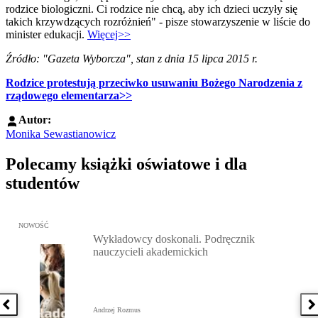
rodzice biologiczni. Ci rodzice nie chcą, aby ich dzieci uczyły się
takich krzywdzących rozróżnień" - pisze stowarzyszenie w liście do
minister edukacji.
Więcej>>
Źródło: "Gazeta Wyborcza", stan z dnia 15 lipca 2015 r.
Rodzice protestują przeciwko usuwaniu Bożego Narodzenia z
rządowego elementarza>>
Autor:
Monika Sewastianowicz
Polecamy książki oświatowe i dla
studentów
Przejdź do: Wykładowcy doskonali. Podręcznik nauczycieli akadem
NOWOŚĆ
Wykładowcy doskonali. Podręcznik
nauczycieli akademickich
Poprzednia książka
N
Andrzej Rozmus