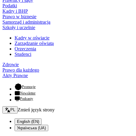
Prawnicy i sądy
Podatki
Kadry i BHP
Prawo w biznesie
Samorząd i administracja
Szkoły i uczelnie
Kadry w oświacie
Zarządzanie oświatą
Orzeczenia
Studenci
Zdrowie
Prawo dla każdego
Akty Prawne
- otwiera się w nowej karcie
Promocje
Newsletter
Podcasty
Zmień język - bieżący:
Zmień język strony
PL
English (EN)
Українська (UA)