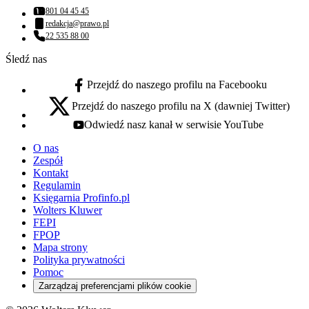
801 04 45 45
Numer telefonu:
redakcja@prawo.pl
Adres email:
22 535 88 00
Numer telefonu:
Śledź nas
Przejdź do naszego profilu na Facebooku
facebook - otwiera się w nowej karcie
Przejdź do naszego profilu na X (dawniej Twitter)
x - otwiera się w nowej karcie
Odwiedź nasz kanał w serwisie YouTube
youtube - otwiera się w nowej karcie
O nas
Zespół
Kontakt
Regulamin
Księgarnia Profinfo.pl
Wolters Kluwer
FEPI
FPOP
Mapa strony
Polityka prywatności
Pomoc
Zarządzaj preferencjami plików cookie