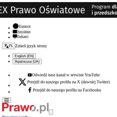
- otwiera się w nowej karcie
Promocje
Newsletter
Podcasty
Zmień język - bieżący:
Zmień język strony
PL
English (EN)
Українська (UA)
Odwiedź nasz kanał w serwisie YouTube
Youtube - otwiera się w nowej karcie
Przejdź do naszego profilu na X (dawniej Twitter)
X - otwiera się w nowej karcie
Przejdź do naszego profilu na Facebooku
Facebook - otwiera się w nowej karcie