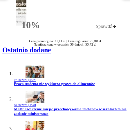
10%
Sprawdź
Rabatu
Cena promocyjna: 71,11 zł |
Cena regularna: 79,00 zł
Najniższa cena w ostatnich 30 dniach: 53,72 zł
Ostatnio dodane
07.08.2026 | 05:29
Przejdź do artykułu:
Praca studenta nie wyklucza prawa do alimentów
06.08.2026 | 15:01
Przejdź do artykułu:
MEN: Tworzenie miejsc przechowywania telefonów w szkołach to nie
zadanie ministerstwa