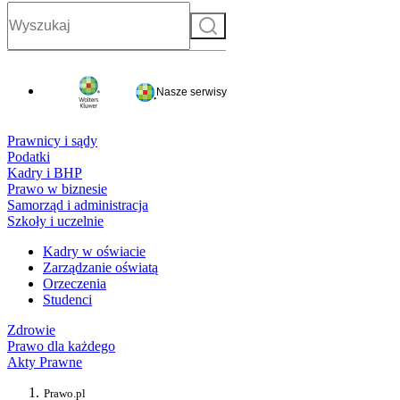
Szukaj
Nasze serwisy
Prawnicy i sądy
Podatki
Kadry i BHP
Prawo w biznesie
Samorząd i administracja
Szkoły i uczelnie
Kadry w oświacie
Zarządzanie oświatą
Orzeczenia
Studenci
Zdrowie
Prawo dla każdego
Akty Prawne
Prawo.pl