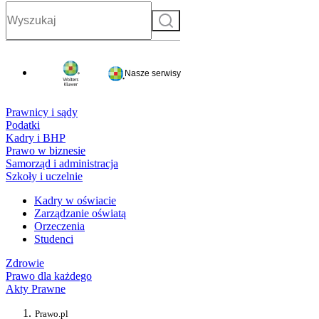
Szukaj
Nasze serwisy
Prawnicy i sądy
Podatki
Kadry i BHP
Prawo w biznesie
Samorząd i administracja
Szkoły i uczelnie
Kadry w oświacie
Zarządzanie oświatą
Orzeczenia
Studenci
Zdrowie
Prawo dla każdego
Akty Prawne
Prawo.pl