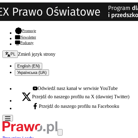
- otwiera się w nowej karcie
Promocje
Newsletter
Podcasty
Zmień język - bieżący:
Zmień język strony
PL
English (EN)
Українська (UA)
Odwiedź nasz kanał w serwisie YouTube
Youtube - otwiera się w nowej karcie
Przejdź do naszego profilu na X (dawniej Twitter)
X - otwiera się w nowej karcie
Przejdź do naszego profilu na Facebooku
Facebook - otwiera się w nowej karcie