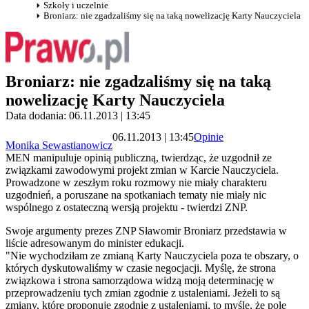
Szkoły i uczelnie
Broniarz: nie zgadzaliśmy się na taką nowelizację Karty Nauczyciela
Broniarz: nie zgadzaliśmy się na taką
nowelizację Karty Nauczyciela
Data dodania: 06.11.2013 | 13:45
06.11.2013 | 13:45
Opinie
Monika Sewastianowicz
MEN manipuluje opinią publiczną, twierdząc, że uzgodnił ze
związkami zawodowymi projekt zmian w Karcie Nauczyciela.
Prowadzone w zeszłym roku rozmowy nie miały charakteru
uzgodnień, a poruszane na spotkaniach tematy nie miały nic
wspólnego z ostateczną wersją projektu - twierdzi ZNP.
Swoje argumenty prezes ZNP Sławomir Broniarz przedstawia w
liście adresowanym do minister edukacji.
"Nie wychodziłam ze zmianą Karty Nauczyciela poza te obszary, o
których dyskutowaliśmy w czasie negocjacji. Myślę, że strona
związkowa i strona samorządowa widzą moją determinację w
przeprowadzeniu tych zmian zgodnie z ustaleniami. Jeżeli to są
zmiany, które proponuję zgodnie z ustaleniami, to myślę, że pole