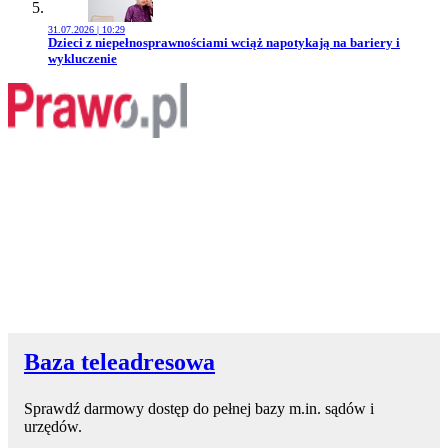
31.07.2026 | 10:29
Przejdź do artykułu:
Dzieci z niepełnosprawnościami wciąż napotykają na bariery i
wykluczenie
Baza teleadresowa
Sprawdź darmowy dostęp do pełnej bazy m.in. sądów i
urzędów.