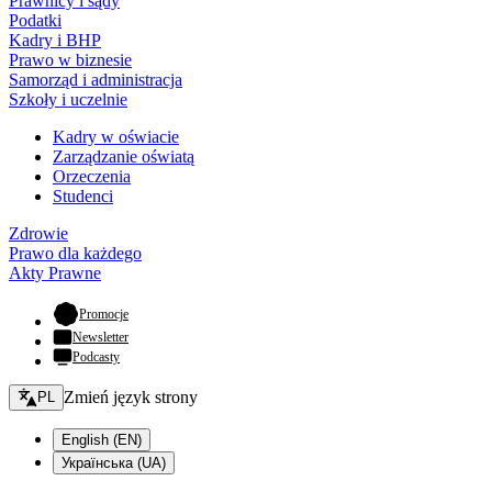
Prawnicy i sądy
Podatki
Kadry i BHP
Prawo w biznesie
Samorząd i administracja
Szkoły i uczelnie
Kadry w oświacie
Zarządzanie oświatą
Orzeczenia
Studenci
Zdrowie
Prawo dla każdego
Akty Prawne
- otwiera się w nowej karcie
Promocje
Newsletter
Podcasty
Zmień język - bieżący:
Zmień język strony
PL
English (EN)
Українська (UA)