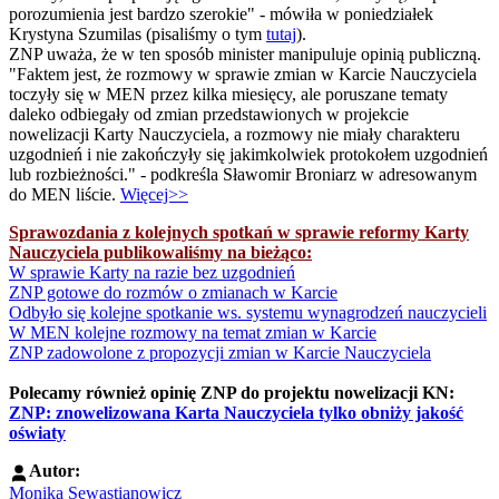
porozumienia jest bardzo szerokie" - mówiła w poniedziałek
Krystyna Szumilas (pisaliśmy o tym
tutaj
).
ZNP uważa, że w ten sposób minister manipuluje opinią publiczną.
"Faktem jest, że rozmowy w sprawie zmian w Karcie Nauczyciela
toczyły się w MEN przez kilka miesięcy, ale poruszane tematy
daleko odbiegały od zmian przedstawionych w projekcie
nowelizacji Karty Nauczyciela, a rozmowy nie miały charakteru
uzgodnień i nie zakończyły się jakimkolwiek protokołem uzgodnień
lub rozbieżności." - podkreśla Sławomir Broniarz w adresowanym
do MEN liście.
Więcej>>
Sprawozdania z kolejnych spotkań w sprawie reformy Karty
Nauczyciela publikowaliśmy na bieżąco:
W sprawie Karty na razie bez uzgodnień
ZNP gotowe do rozmów o zmianach w Karcie
Odbyło się kolejne spotkanie ws. systemu wynagrodzeń nauczycieli
W MEN kolejne rozmowy na temat zmian w Karcie
ZNP zadowolone z propozycji zmian w Karcie Nauczyciela
Polecamy również opinię ZNP do projektu nowelizacji KN:
ZNP: znowelizowana Karta Nauczyciela tylko obniży jakość
oświaty
Autor:
Monika Sewastianowicz