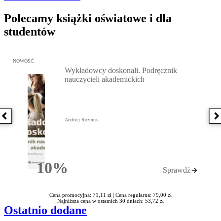
Polecamy książki oświatowe i dla
studentów
Przejdź do: Wykładowcy doskonali. Podręcznik nauczycieli akadem
NOWOŚĆ
Wykładowcy doskonali. Podręcznik
nauczycieli akademickich
Poprzednia książka
N
Andrzej Rozmus
10%
Sprawdź
Rabatu
Cena promocyjna: 71,11 zł |
Cena regularna: 79,00 zł
Najniższa cena w ostatnich 30 dniach: 53,72 zł
Ostatnio dodane