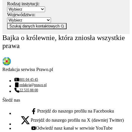
Rodzaj instytucji:
Województwo:
Szukaj danych kontaktowych
Bajka o królewnie, która zniosła wszystkie
prawa
Redakcja serwisu Prawo.pl
801 04 45 45
Numer telefonu:
redakcja@prawo.pl
Adres email:
22 535 88 00
Numer telefonu:
Śledź nas
Przejdź do naszego profilu na Facebooku
facebook - otwiera się w nowej karcie
Przejdź do naszego profilu na X (dawniej Twitter)
x - otwiera się w nowej karcie
Odwiedź nasz kanał w serwisie YouTube
youtube - otwiera się w nowej karcie