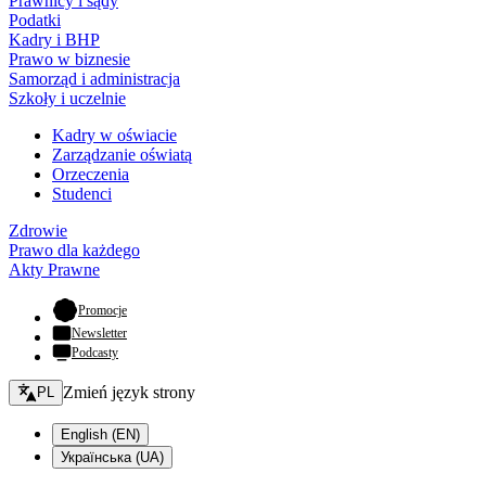
Prawnicy i sądy
Podatki
Kadry i BHP
Prawo w biznesie
Samorząd i administracja
Szkoły i uczelnie
Kadry w oświacie
Zarządzanie oświatą
Orzeczenia
Studenci
Zdrowie
Prawo dla każdego
Akty Prawne
- otwiera się w nowej karcie
Promocje
Newsletter
Podcasty
Zmień język - bieżący:
Zmień język strony
PL
English (EN)
Українська (UA)