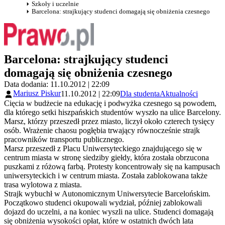
Szkoły i uczelnie
Barcelona: strajkujący studenci domagają się obniżenia czesnego
Barcelona: strajkujący studenci
domagają się obniżenia czesnego
Data dodania: 11.10.2012 | 22:09
Mariusz Piskur
11.10.2012 | 22:09
Dla studenta
Aktualności
Cięcia w budżecie na edukację i podwyżka czesnego są powodem,
dla którego setki hiszpańskich studentów wyszło na ulice Barcelony.
Marsz, którzy przeszedł przez miasto, liczył około czterech tysięcy
osób. Wrażenie chaosu pogłębia trwający równocześnie strajk
pracowników transportu publicznego.
Marsz przeszedł z Placu Uniwersyteckiego znajdującego się w
centrum miasta w stronę siedziby giełdy, która została obrzucona
puszkami z różową farbą. Protesty koncentrowały się na kampusach
uniwersyteckich i w centrum miasta. Została zablokowana także
trasa wylotowa z miasta.
Strajk wybuchł w Autonomicznym Uniwersytecie Barcelońskim.
Początkowo studenci okupowali wydział, później zablokowali
dojazd do uczelni, a na koniec wyszli na ulice. Studenci domagają
się obniżenia wysokości opłat, które w ostatnich dwóch lata