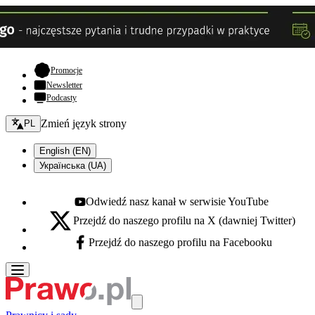
- otwiera się w nowej karcie
Promocje
Newsletter
Podcasty
Zmień język - bieżący:
Zmień język strony
PL
English (EN)
Українська (UA)
Odwiedź nasz kanał w serwisie YouTube
Youtube - otwiera się w nowej karcie
Przejdź do naszego profilu na X (dawniej Twitter)
X - otwiera się w nowej karcie
Przejdź do naszego profilu na Facebooku
Facebook - otwiera się w nowej karcie