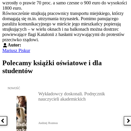
wzrostły o prawie 70 proc. a samo czesne o 900 euro do wysokości
1800 euro.
Równocześnie strajkują pracownicy transportu miejskiego, którzy
domagają się m.in. utrzymania trzynastek. Pomimo panującego
paraliżu komunikacyjnego w mieście jego mieszkańcy popierają
strajkujących – w wielu oknach i na balkonach można dostrzec
powiewające flagi Katalonii z hasłami wzywającymi do protestów
przeciwko rządowi.
Autor:
Mariusz Piskur
Polecamy książki oświatowe i dla
studentów
Przejdź do: Wykładowcy doskonali. Podręcznik nauczycieli akadem
NOWOŚĆ
Wykładowcy doskonali. Podręcznik
nauczycieli akademickich
Poprzednia książka
N
Andrzej Rozmus