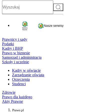
Szukaj
Nasze serwisy
Prawnicy i sądy
Podatki
Kadry i BHP
Prawo w biznesie
Samorząd i administracja
Szkoły i uczelnie
Kadry w oświacie
Zarządzanie oświatą
Orzeczenia
Studenci
Zdrowie
Prawo dla każdego
Akty Prawne
Prawo.pl