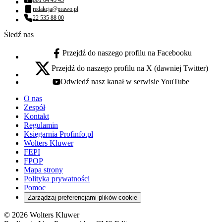
Numer telefonu:
redakcja@prawo.pl
Adres email:
22 535 88 00
Numer telefonu:
Śledź nas
Przejdź do naszego profilu na Facebooku
facebook - otwiera się w nowej karcie
Przejdź do naszego profilu na X (dawniej Twitter)
x - otwiera się w nowej karcie
Odwiedź nasz kanał w serwisie YouTube
youtube - otwiera się w nowej karcie
O nas
Zespół
Kontakt
Regulamin
Księgarnia Profinfo.pl
Wolters Kluwer
FEPI
FPOP
Mapa strony
Polityka prywatności
Pomoc
Zarządzaj preferencjami plików cookie
© 2026 Wolters Kluwer