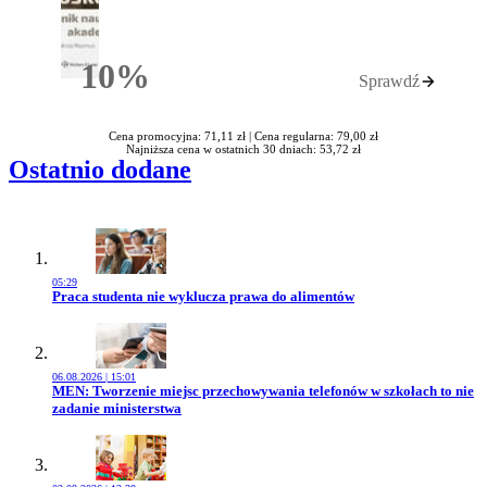
10%
Sprawdź
Rabatu
Cena promocyjna: 71,11 zł |
Cena regularna: 79,00 zł
Najniższa cena w ostatnich 30 dniach: 53,72 zł
Ostatnio dodane
05:29
Przejdź do artykułu:
Praca studenta nie wyklucza prawa do alimentów
06.08.2026 | 15:01
Przejdź do artykułu:
MEN: Tworzenie miejsc przechowywania telefonów w szkołach to nie
zadanie ministerstwa