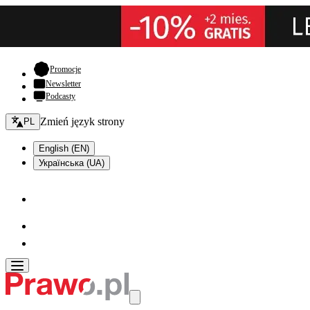
- otwiera się w nowej karcie
Promocje
Newsletter
Podcasty
Zmień język - bieżący:
Zmień język strony
PL
English (EN)
Українська (UA)