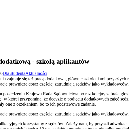
dodatkową - szkolą aplikantów
56
Dla studenta
Aktualności
kania zajmuje się też pracą dodatkową, głównie szkoleniami przyszłyc
acje prawnicze coraz częściej zatrudniają sędziów jako wykładowców.
nim posiedzeniu Krajowa Rada Sądownictwa po raz kolejny zabrała gło
, w której przypomina, że decyzję o podjęciu dodatkowych zajęć sędz
ły one z orzekaniem, bo to ich podstawowe zadanie.
acje prawnicze coraz częściej zatrudniają sędziów jako wykładowców.
plikacyjnych korzystamy z sędziów. Zależy nam, by przyszli adwokaci 
w ostatnich latach z 10 tys. sędziów prawie co trzeci nie tylko orzekał