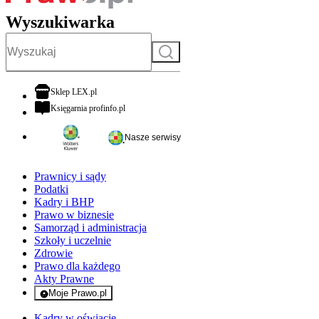
Wyszukiwarka
Szukaj
otwiera się w nowej karcie
Sklep LEX.pl
otwiera się w nowej karcie
Księgarnia profinfo.pl
Nasze serwisy
Prawnicy i sądy
Podatki
Kadry i BHP
Prawo w biznesie
Samorząd i administracja
Szkoły i uczelnie
Zdrowie
Prawo dla każdego
Akty Prawne
Moje Prawo.pl
- rejestracja i logowanie do serwisu
Kadry w oświacie