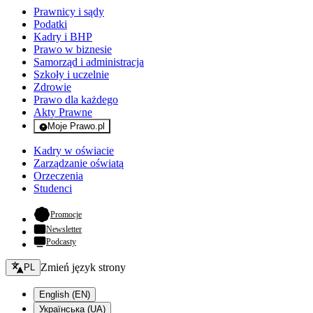
Prawnicy i sądy
Podatki
Kadry i BHP
Prawo w biznesie
Samorząd i administracja
Szkoły i uczelnie
Zdrowie
Prawo dla każdego
Akty Prawne
Moje Prawo.pl
- rejestracja i logowanie do serwisu
Kadry w oświacie
Zarządzanie oświatą
Orzeczenia
Studenci
- otwiera się w nowej karcie
Promocje
Newsletter
Podcasty
Zmień język - bieżący:
Zmień język strony
PL
English (EN)
Українська (UA)