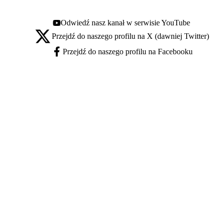
Odwiedź nasz kanał w serwisie YouTube
Youtube - otwiera się w nowej karcie
Przejdź do naszego profilu na X (dawniej Twitter)
X - otwiera się w nowej karcie
Przejdź do naszego profilu na Facebooku
Facebook - otwiera się w nowej karcie