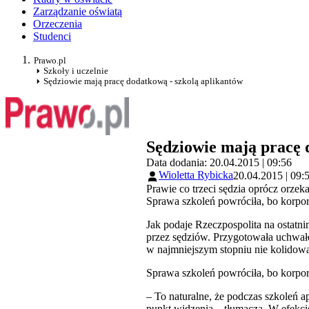
Zarządzanie oświatą
Orzeczenia
Studenci
Prawo.pl
Szkoły i uczelnie
Sędziowie mają pracę dodatkową - szkolą aplikantów
Sędziowie mają pracę 
Data dodania: 20.04.2015 | 09:56
Wioletta Rybicka
20.04.2015 | 09:
Prawie co trzeci sędzia oprócz orze
Sprawa szkoleń powróciła, bo korpor
Jak podaje Rzeczpospolita na ostat
przez sędziów. Przygotowała uchwałę
w najmniejszym stopniu nie kolidowa
Sprawa szkoleń powróciła, bo korpor
– To naturalne, że podczas szkoleń a
punkt widzenia – tłumaczą. W efekcie 