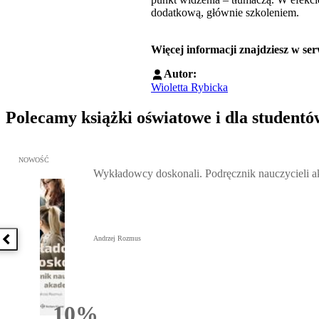
dodatkową, głównie szkoleniem.
Więcej informacji znajdziesz w ser
Autor:
Wioletta Rybicka
Polecamy książki oświatowe i dla studentó
Przejdź do: Wykładowcy doskonali. Podręcznik nauczycieli akadem
NOWOŚĆ
Wykładowcy doskonali. Podręcznik nauczycieli 
Andrzej Rozmus
Poprzednia książka
10%