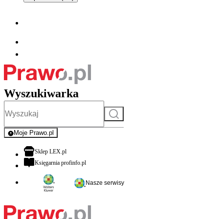
Wyszukiwarka
Szukaj
Moje Prawo.pl
- rejestracja i logowanie do serwisu
otwiera się w nowej karcie
Sklep LEX.pl
otwiera się w nowej karcie
Księgarnia profinfo.pl
Nasze serwisy