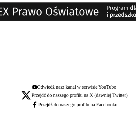
Odwiedź nasz kanał w serwisie YouTube
Youtube - otwiera się w nowej karcie
Przejdź do naszego profilu na X (dawniej Twitter)
X - otwiera się w nowej karcie
Przejdź do naszego profilu na Facebooku
Facebook - otwiera się w nowej karcie