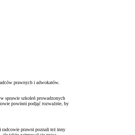
h radców prawnych i adwokatów.
s w sprawie szkoleń prowadzonych
iowie powinni podjąć rozważnie, by
i radcowie prawni poznali też inny
, ale także zajmował się pracą