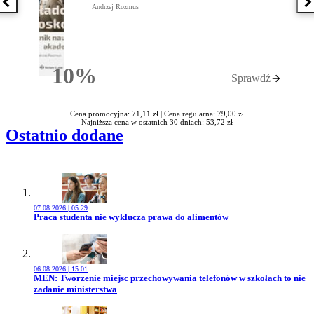
Poprzednia książka
N
Andrzej Rozmus
10%
Sprawdź
Rabatu
Cena promocyjna: 71,11 zł |
Cena regularna: 79,00 zł
Najniższa cena w ostatnich 30 dniach: 53,72 zł
Ostatnio dodane
07.08.2026 | 05:29
Przejdź do artykułu:
Praca studenta nie wyklucza prawa do alimentów
06.08.2026 | 15:01
Przejdź do artykułu:
MEN: Tworzenie miejsc przechowywania telefonów w szkołach to nie
zadanie ministerstwa