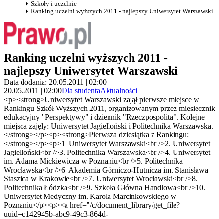
Szkoły i uczelnie
Ranking uczelni wyższych 2011 - najlepszy Uniwersytet Warszawski
Ranking uczelni wyższych 2011 -
najlepszy Uniwersytet Warszawski
Data dodania: 20.05.2011 | 02:00
20.05.2011 | 02:00
Dla studenta
Aktualności
<p><strong>Uniwersytet Warszawski zajął pierwsze miejsce w
Rankingu Szkół Wyższych 2011, organizowanym przez miesięcznik
edukacyjny "Perspektywy" i dziennik "Rzeczpospolita". Kolejne
miejsca zajęły: Uniwersytet Jagielloński i Politechnika Warszawska.
</strong></p><p><strong>Pierwsza dziesiątka z Rankingu:
</strong></p><p>1. Uniwersytet Warszawski<br />2. Uniwersytet
Jagielloński<br />3. Politechnika Warszawska<br />4. Uniwersytet
im. Adama Mickiewicza w Poznaniu<br />5. Politechnika
Wrocławska<br />6. Akademia Górniczo-Hutnicza im. Stanisława
Staszica w Krakowie<br />7. Uniwersytet Wrocławski<br />8.
Politechnika Łódzka<br />9. Szkoła Główna Handlowa<br />10.
Uniwersytet Medyczny im. Karola Marcinkowskiego w
Poznaniu</p><p><a href="/c/document_library/get_file?
uuid=c142945b-abc9-49c3-864d-