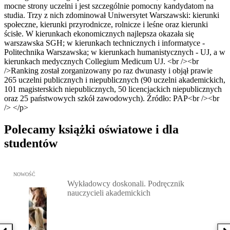
mocne strony uczelni i jest szczególnie pomocny kandydatom na
studia. Trzy z nich zdominował Uniwersytet Warszawski: kierunki
społeczne, kierunki przyrodnicze, rolnicze i leśne oraz kierunki
ścisłe. W kierunkach ekonomicznych najlepsza okazała się
warszawska SGH; w kierunkach technicznych i informatyce -
Politechnika Warszawska; w kierunkach humanistycznych - UJ, a w
kierunkach medycznych Collegium Medicum UJ. <br /><br
/>Ranking został zorganizowany po raz dwunasty i objął prawie
265 uczelni publicznych i niepublicznych (90 uczelni akademickich,
101 magisterskich niepublicznych, 50 licencjackich niepublicznych
oraz 25 państwowych szkół zawodowych). Źródło: PAP<br /><br
/> </p>
Polecamy książki oświatowe i dla
studentów
Przejdź do: Wykładowcy doskonali. Podręcznik nauczycieli akadem
NOWOŚĆ
Wykładowcy doskonali. Podręcznik
nauczycieli akademickich