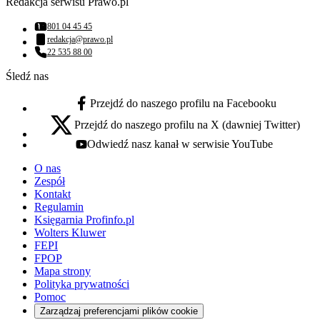
Redakcja serwisu Prawo.pl
801 04 45 45
Numer telefonu:
redakcja@prawo.pl
Adres email:
22 535 88 00
Numer telefonu:
Śledź nas
Przejdź do naszego profilu na Facebooku
facebook - otwiera się w nowej karcie
Przejdź do naszego profilu na X (dawniej Twitter)
x - otwiera się w nowej karcie
Odwiedź nasz kanał w serwisie YouTube
youtube - otwiera się w nowej karcie
O nas
Zespół
Kontakt
Regulamin
Księgarnia Profinfo.pl
Wolters Kluwer
FEPI
FPOP
Mapa strony
Polityka prywatności
Pomoc
Zarządzaj preferencjami plików cookie