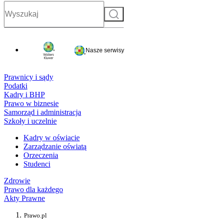
Szukaj
Nasze serwisy
Prawnicy i sądy
Podatki
Kadry i BHP
Prawo w biznesie
Samorząd i administracja
Szkoły i uczelnie
Kadry w oświacie
Zarządzanie oświatą
Orzeczenia
Studenci
Zdrowie
Prawo dla każdego
Akty Prawne
Prawo.pl