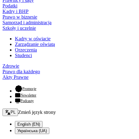
Prawnicy i sądy
Podatki
Kadry i BHP
Prawo w biznesie
Samorząd i administracja
Szkoły i uczelnie
Kadry w oświacie
Zarządzanie oświatą
Orzeczenia
Studenci
Zdrowie
Prawo dla każdego
Akty Prawne
- otwiera się w nowej karcie
Promocje
Newsletter
Podcasty
Zmień język - bieżący:
Zmień język strony
PL
English (EN)
Українська (UA)