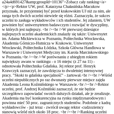
a24a4d691427&amp;groupId=10136">Zobacz cały ranking</a>
</p><p>Rektor UW, prof. Katarzyna Chałasińska-Macukow
przyznała, że przyjemniej być przed krakowskim UJ niż za nim, ale
ranga tych dwóch uczelni niewiele się różni. Zaznaczyła, że sukces
uczelni to zasługa wykładowców i ich studentów. Jej zdaniem, UW
powinien być uniwersytetem badawczym i rozwijać te dyscypliny,
w których jest najlepszy. <br /><br />W pierwszej dziesiątce
najlepszych uczelni akademickich znalazły się także: Uniwersytet
im. Adama Mickiewicza w Poznaniu, Politechnika Wrocławska,
Akademia Górniczo-Hutnicza w Krakowie, Uniwersytet
Wrocławski, Politechnika Łódzka, Szkoła Główna Handlowa w
Warszawie i Uniwersytet Medyczny im. Karola Marcinkowskiego
w Poznaniu.<br /><br />W porównaniu z ubiegłym rokiem
największy awans w rankingu - o 16 miejsc (z 27 na 11) -
odnotowała Politechnika Gdańska. Jej rektor prof. Henryk
Krawczyk zaznaczył, że zawdzięcza to dwuletniej intensywnej
pracy. "Skoki to gdańska specjalność" - żartował.<br /><br />Wśród
uczelni niepublicznych po raz dwunasty pierwsze miejsce zajęła
Akademia Leona Koźmińskiego w Warszawie.<br /><br />Rektor
uczelni, prof. Andrzej Koźmiński zaznaczył, że nie będzie
szczegółowo zapowiadać swoich dalszych działań, ale je zrealizuje.
Akademia ma być konkurencyjna na rynku międzynarodowym i
powinna mieć 50 proc. zagranicznych studentów. Podobnie z kadrą
wykładowców - już teraz - zwrócił uwagę rektor -cudzoziemcy
stanowią wśród nich około 18 proc. <br /><br />Ranking uczelni