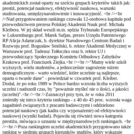
akademickich został oparty na sześciu grupach kryteriów takich jak:
prestiż, potencjał naukowy, efektywność naukowa, warunki
studiowania, umiędzynarodowienie i innowacyjność. <br /><br
/>Nad przygotowaniem rankingu czuwała 12-osobowa kapituła pod
przewodnictwem prezesa Polskiej Akademii Nauk prof. Michała
Kleibera. W jej skład weszli m.in. sędzia Trybunału Europejskiego
w Luksemburgu prof. Marek Safjan, prezes Urzędu Patentowego
RP Alicja Adamczak, b. dyrektor Narodowego Centrum Badań i
Rozwoju prof. Bogusław Smólski, b. rektor Akademii Medycznej w
Warszawie prof. Tadeusz Tołłoczko oraz b. rektor UJ i
przewodniczący Społecznego Komitetu Odbudowy Zabytków
Krakowa prof. Franciszek Ziejka.<br /><br />"Mamy wiele szkół
wyższych, wielu studentów, a jednocześnie zagrożenie niżem
demograficznym - warto wiedzieć, które uczelnie są najlepsze,
oparta o twarde dane" - powiedział w czwartek prof. Kleiber.
Dodał, że po roku 1989 w Polsce bardzo wzrosła liczba wyższych
uczelni i nadszedł czas, by "poważnie myśleć nie o ilości, a jakości
(uczelni)".<br /><br />Zaznaczył przy tym, że w roku 2011
zmieniły się nieco kryteria rankingu - z 40 do 45 proc. wzrosła waga
zagadnień związanych z pracami badawczymi i oddzielono
potencjał naukowy (jak kadra czy wyposażenie) od efektywności
naukowej (wyniki badań). Pojawiła się również nowa kategoria
prestiżu, mówiąca o uznaniu w międzynarodowych rankingach. <br
/><br />Poza rankingiem uczelni akademickich przygotowano także
ranking w siedmiu grupach kierunków studiów, który wskazuje