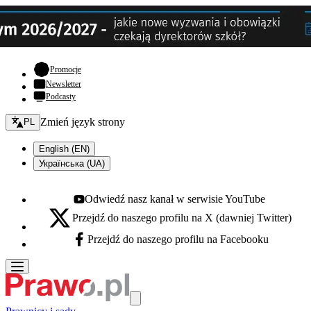
- otwiera się w nowej karcie
Promocje
Newsletter
Podcasty
Zmień język - bieżący:
Zmień język strony
PL
English (EN)
Українська (UA)
Odwiedź nasz kanał w serwisie YouTube
Youtube - otwiera się w nowej karcie
Przejdź do naszego profilu na X (dawniej Twitter)
X - otwiera się w nowej karcie
Przejdź do naszego profilu na Facebooku
Facebook - otwiera się w nowej karcie