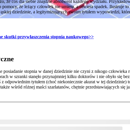
użo, że coś dla siebie znajdzie absolwent każdego wydziału. Przykła
pomocy, że leżący człowiek nie umiera, a otwiera spadek. Ilustruje to
skiej dziedzinie, a legitymizujących swoim tytułem wypowiedzi, któr
wne skutki przywłaszczenia stopnia naukowego
>>
yczne
e posiadanie stopnia w danej dziedzinie nie czyni z nikogo człowieka r
rach w szranki stanęło przynajmniej kilku doktorów i nie obyło się be
z odpowiednim tytułem (choć niekoniecznie akurat w tej dziedzinie) t
także wśród różnej maści szarlatanów, chętnie przedstawiających się ja