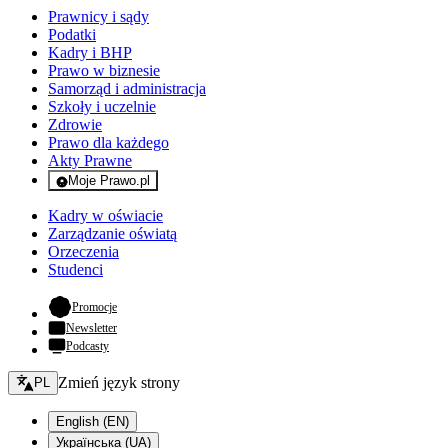
Prawnicy i sądy
Podatki
Kadry i BHP
Prawo w biznesie
Samorząd i administracja
Szkoły i uczelnie
Zdrowie
Prawo dla każdego
Akty Prawne
Moje Prawo.pl
- rejestracja i logowanie do serwisu
Kadry w oświacie
Zarządzanie oświatą
Orzeczenia
Studenci
- otwiera się w nowej karcie
Promocje
Newsletter
Podcasty
Zmień język - bieżący:
Zmień język strony
PL
English (EN)
Українська (UA)