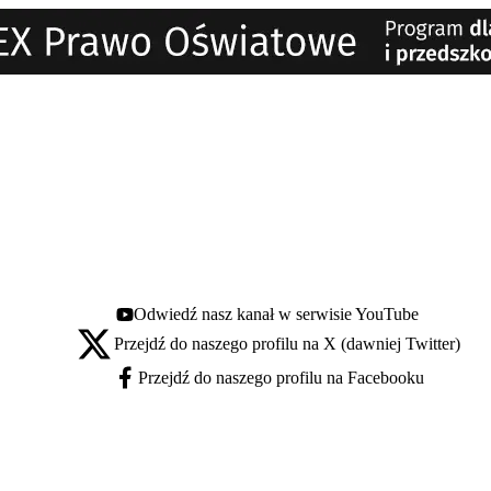
Odwiedź nasz kanał w serwisie YouTube
Youtube - otwiera się w nowej karcie
Przejdź do naszego profilu na X (dawniej Twitter)
X - otwiera się w nowej karcie
Przejdź do naszego profilu na Facebooku
Facebook - otwiera się w nowej karcie