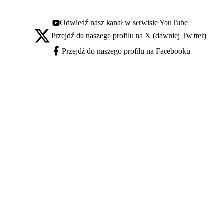
Odwiedź nasz kanał w serwisie YouTube
Youtube - otwiera się w nowej karcie
Przejdź do naszego profilu na X (dawniej Twitter)
X - otwiera się w nowej karcie
Przejdź do naszego profilu na Facebooku
Facebook - otwiera się w nowej karcie