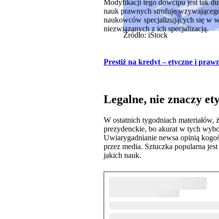
Modyfikacji tego dowcipu jest tak d
nauk prawnych strofuje wzywającego 
naukowców specjalizujących się w wą
niezwiązanych z ich specjalizacją.
Źródło: iStock
Prestiż na kredyt – etyczne i pra
Legalne, nie znaczy et
W ostatnich tygodniach materiałów, ż
prezydenckie, bo akurat w tych wybo
Uwiarygadnianie newsa opinią kogoś 
przez media. Sztuczka popularna jest 
jakich nauk.