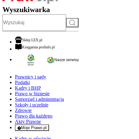
Wyszukiwarka
Szukaj
otwiera się w nowej karcie
Sklep LEX.pl
otwiera się w nowej karcie
Księgarnia profinfo.pl
Nasze serwisy
Prawnicy i sądy
Podatki
Kadry i BHP
Prawo w biznesie
Samorząd i administracja
Szkoły i uczelnie
Zdrowie
Prawo dla każdego
Akty Prawne
Moje Prawo.pl
- rejestracja i logowanie do serwisu
Kadry w oświacie