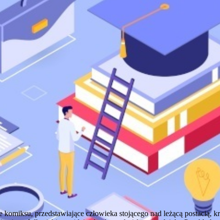
je komiksu, przedstawiające człowieka stojącego nad leżącą postacią, 