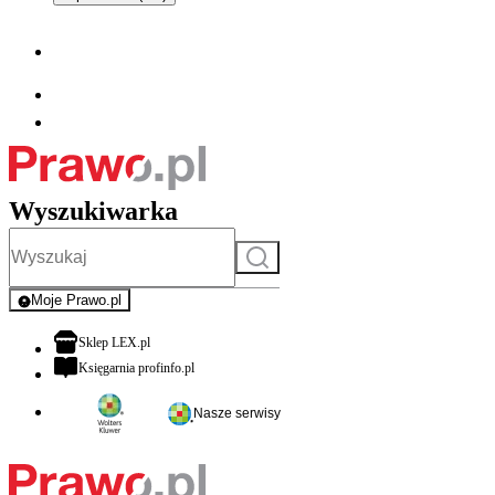
Wyszukiwarka
Szukaj
Moje Prawo.pl
- rejestracja i logowanie do serwisu
otwiera się w nowej karcie
Sklep LEX.pl
otwiera się w nowej karcie
Księgarnia profinfo.pl
Nasze serwisy