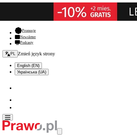
- otwiera się w nowej karcie
Promocje
Newsletter
Podcasty
Zmień język - bieżący:
Zmień język strony
PL
English (EN)
Українська (UA)