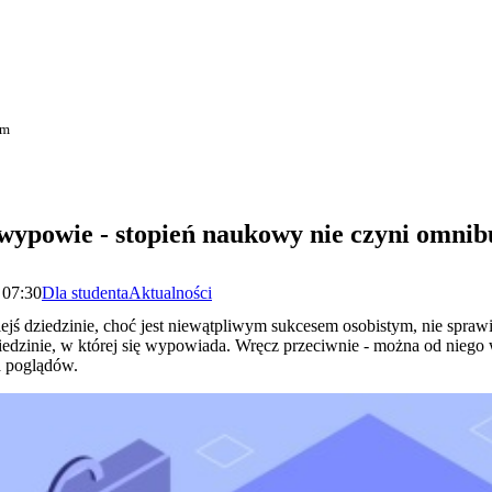
em
ę wypowie - stopień naukowy nie czyni omni
 07:30
Dla studenta
Aktualności
jś dziedzinie, choć jest niewątpliwym sukcesem osobistym, nie spraw
dziedzinie, w której się wypowiada. Wręcz przeciwnie - można od nieg
a poglądów.