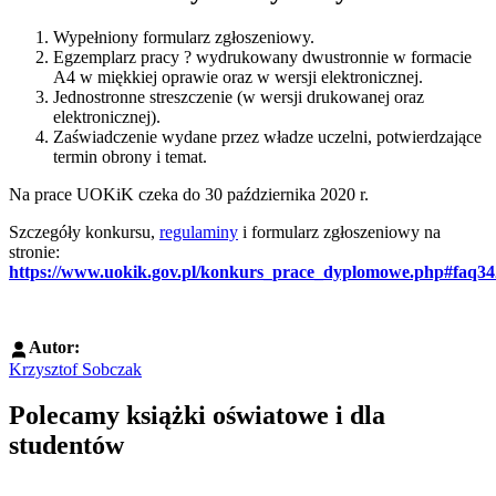
Wypełniony formularz zgłoszeniowy.
Egzemplarz pracy ? wydrukowany dwustronnie w formacie
A4 w miękkiej oprawie oraz w wersji elektronicznej.
Jednostronne streszczenie (w wersji drukowanej oraz
elektronicznej).
Zaświadczenie wydane przez władze uczelni, potwierdzające
termin obrony i temat.
Na prace UOKiK czeka do 30 października 2020 r.
Szczegóły konkursu,
regulaminy
i formularz zgłoszeniowy na
stronie:
https://www.uokik.gov.pl/konkurs_prace_dyplomowe.php#faq34
Autor:
Krzysztof Sobczak
Polecamy książki oświatowe i dla
studentów