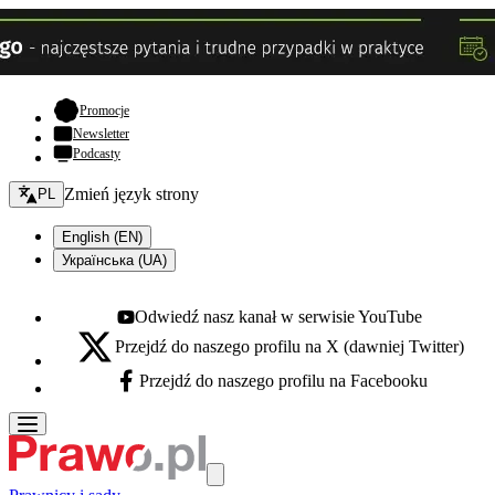
- otwiera się w nowej karcie
Promocje
Newsletter
Podcasty
Zmień język - bieżący:
Zmień język strony
PL
English (EN)
Українська (UA)
Odwiedź nasz kanał w serwisie YouTube
Youtube - otwiera się w nowej karcie
Przejdź do naszego profilu na X (dawniej Twitter)
X - otwiera się w nowej karcie
Przejdź do naszego profilu na Facebooku
Facebook - otwiera się w nowej karcie