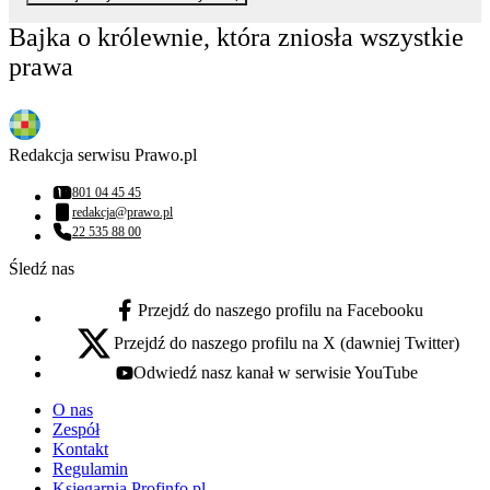
Bajka o królewnie, która zniosła wszystkie
prawa
Redakcja serwisu Prawo.pl
801 04 45 45
Numer telefonu:
redakcja@prawo.pl
Adres email:
22 535 88 00
Numer telefonu:
Śledź nas
Przejdź do naszego profilu na Facebooku
facebook - otwiera się w nowej karcie
Przejdź do naszego profilu na X (dawniej Twitter)
x - otwiera się w nowej karcie
Odwiedź nasz kanał w serwisie YouTube
youtube - otwiera się w nowej karcie
O nas
Zespół
Kontakt
Regulamin
Księgarnia Profinfo.pl