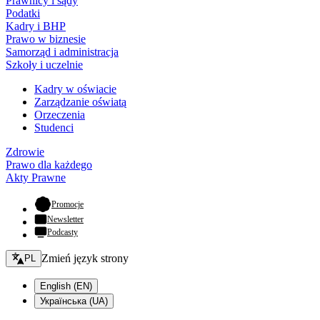
Prawnicy i sądy
Podatki
Kadry i BHP
Prawo w biznesie
Samorząd i administracja
Szkoły i uczelnie
Kadry w oświacie
Zarządzanie oświatą
Orzeczenia
Studenci
Zdrowie
Prawo dla każdego
Akty Prawne
- otwiera się w nowej karcie
Promocje
Newsletter
Podcasty
Zmień język - bieżący:
Zmień język strony
PL
English (EN)
Українська (UA)