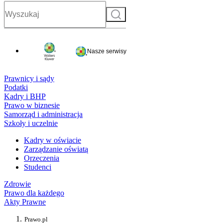
Szukaj
Nasze serwisy
Prawnicy i sądy
Podatki
Kadry i BHP
Prawo w biznesie
Samorząd i administracja
Szkoły i uczelnie
Kadry w oświacie
Zarządzanie oświatą
Orzeczenia
Studenci
Zdrowie
Prawo dla każdego
Akty Prawne
Prawo.pl