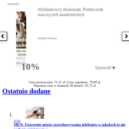
Przejdź do: Wykładowcy doskonali. Podręcznik nauczycieli akadem
NOWOŚĆ
Wykładowcy doskonali. Podręcznik
nauczycieli akademickich
Poprzednia książka
N
Andrzej Rozmus
10%
Sprawdź
Rabatu
Cena promocyjna: 71,11 zł |
Cena regularna: 79,00 zł
Najniższa cena w ostatnich 30 dniach: 53,72 zł
Ostatnio dodane
15:01
Przejdź do artykułu:
MEN: Tworzenie miejsc przechowywania telefonów w szkołach to nie