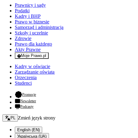
Prawnicy i sądy
Podatki
Kadry i BHP
Prawo w biznesie
Samorząd i administracja
Szkoły i uczelnie
Zdrowie
Prawo dla każdego
Akty Prawne
Moje Prawo.pl
- rejestracja i logowanie do serwisu
Kadry w oświacie
Zarządzanie oświatą
Orzeczenia
Studenci
- otwiera się w nowej karcie
Promocje
Newsletter
Podcasty
Zmień język - bieżący:
Zmień język strony
PL
English (EN)
Українська (UA)