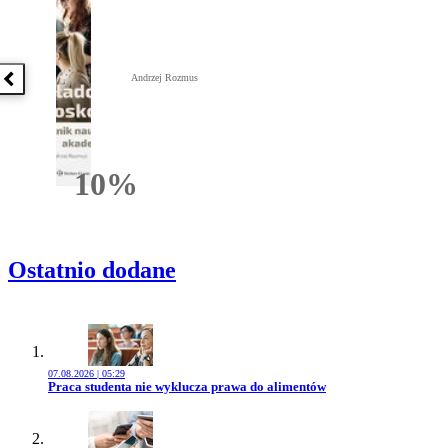
Andrzej Rozmus
Poprzednia książka
10%
Rabatu
Ostatnio dodane
07.08.2026 | 05:29
Przejdź do artykułu:
Praca studenta nie wyklucza prawa do alimentów