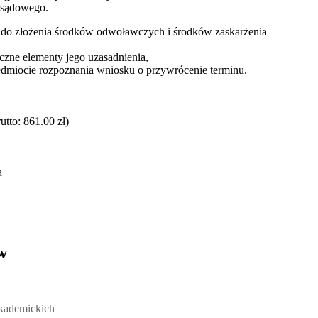
a sądowego.
u do złożenia środków odwoławczych i środków zaskarżenia
zne elementy jego uzasadnienia,
edmiocie rozpoznania wniosku o przywrócenie terminu.
tto: 861.00 zł)
a
w
ickich, Andrzej Rozmus - otwiera się w nowym oknie
akademickich