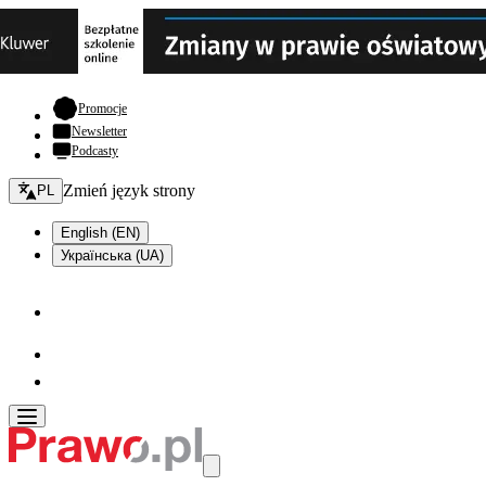
- otwiera się w nowej karcie
Promocje
Newsletter
Podcasty
Zmień język - bieżący:
Zmień język strony
PL
English (EN)
Українська (UA)