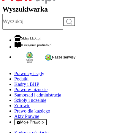
Wyszukiwarka
Szukaj
otwiera się w nowej karcie
Sklep LEX.pl
otwiera się w nowej karcie
Księgarnia profinfo.pl
Nasze serwisy
Prawnicy i sądy
Podatki
Kadry i BHP
Prawo w biznesie
Samorząd i administracja
Szkoły i uczelnie
Zdrowie
Prawo dla każdego
Akty Prawne
Moje Prawo.pl
- rejestracja i logowanie do serwisu
Kadry w oświacie