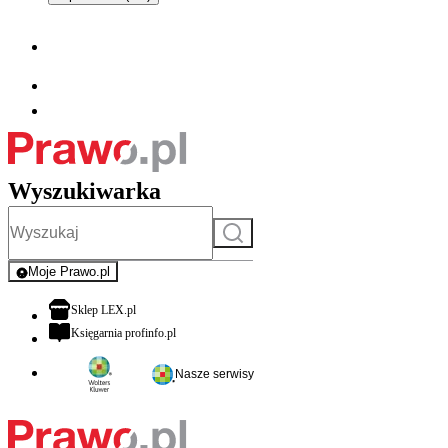
Wyszukiwarka
Szukaj
Moje Prawo.pl
- rejestracja i logowanie do serwisu
otwiera się w nowej karcie
Sklep LEX.pl
otwiera się w nowej karcie
Księgarnia profinfo.pl
Nasze serwisy