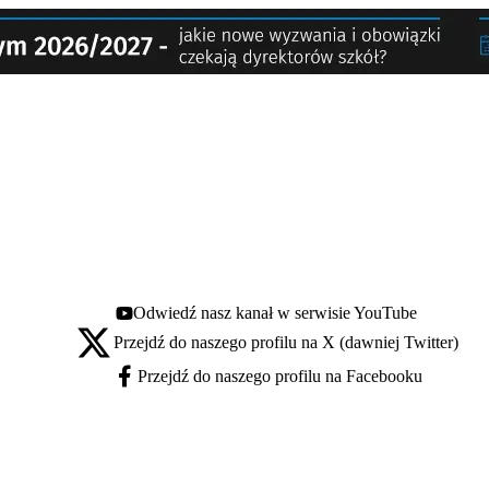
Odwiedź nasz kanał w serwisie YouTube
Youtube - otwiera się w nowej karcie
Przejdź do naszego profilu na X (dawniej Twitter)
X - otwiera się w nowej karcie
Przejdź do naszego profilu na Facebooku
Facebook - otwiera się w nowej karcie