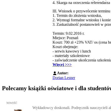
4. Skarga na orzeczenia referendarz
III. Wniosek o przywrócenie termin
1. Termin do złożenia wniosku,
2. Wymogi formalne wniosku i koniec
3. Zaskarżalność postanowień w prz
Termin: 9.02.2016 r.
Miejsce: Poznań
Koszt: 700 zł +23% VAT/ os (cena bru
Koszt obejmuje:
- serwis kawowy i lunch
- materiały szkoleniowe
- zaświadczenie ukończenia szkoleni
Więcej >>>
Autor:
Dorian Lesner
Polecamy książki oświatowe i dla studentó
Przejdź do: Wykładowcy doskonali. Podręcznik nauczycieli akadem
NOWOŚĆ
Wykładowcy doskonali. Podręcznik nauczycieli 