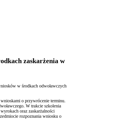
rodkach zaskarżenia w
i wniosków w środkach odwoławczych
 wnioskami o przywrócenie terminu.
dwoławczego. W trakcie szkolenia
 wyrokach oraz zaskarżalności
rzedmiocie rozpoznania wniosku o