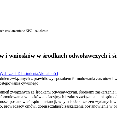
ch zaskarżenia w KPC - szkolenie
w i wniosków w środkach odwoławczych i ś
ydarzenia
Dla studenta
Aktualności
gadnień związanych z prawidłowy sposobem formułowania zarzutów 
postępowania cywilnego.
adnień związanych ze środkami odwoławczymi, środkami zaskarżenia i
 formułowania wniosków apelacyjnych i zakres związania nimi sądu o
ności postanowień sądu I instancji, w tym także orzeczeń wydanych w
adto, prowadzący omówi dopuszczalność zaskarżenia postanowienia w p