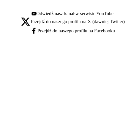
Odwiedź nasz kanał w serwisie YouTube
Youtube - otwiera się w nowej karcie
Przejdź do naszego profilu na X (dawniej Twitter)
X - otwiera się w nowej karcie
Przejdź do naszego profilu na Facebooku
Facebook - otwiera się w nowej karcie