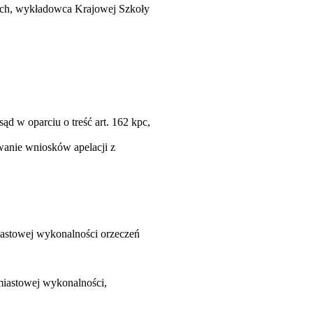
ych, wykładowca Krajowej Szkoły
ąd w oparciu o treść art. 162 kpc,
wanie wniosków apelacji z
iastowej wykonalności orzeczeń
iastowej wykonalności,