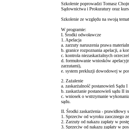
Szkolenie poprowadzi Tomasz Chojn
Sądownictwa i Prokuratury oraz kur
Szkolenie ze względu na swoją tema
W programie:
I. Środki odwoławcze
1. Apelacja
a. zarzuty naruszenia prawa materia
b. granice rozpoznania apelacji, a k
c. kontrola niezaskarżalnych orzeczeń
d. formułowanie wniosków apelacyjn
zarzutami),
e. system prekluzji dowodowej w p
2. Zażalenie
a. zaskarżalność postanowień Sądu I
b. zaskarżanie postanowień sądu II in
c. wniosek o wstrzymanie wykonania
sądu.
II. Środki zaskarżenia - prawidłowy
1. Sprzeciw od wyroku zaocznego z
2. Zarzuty od nakazu zapłaty w po
3. Sprzeciw od nakazu zapłaty w p