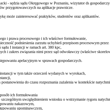
acki - sędzia sądu Okręgowego w Poznaniu, wizytator ds gospodarcz
sów przygotowawczych na aplikacje prawnicze.
tykę może zainteresować praktyków, studentów oraz aplikantów.
lnego i prawa procesowego i ich właściwe formułowanie,
onieczność podniesienia zarzutu uchybień przepisom procesowym przez s
 sądu I instancji w ramach art. 380 kpc,
ych i zakres związania nimi przez sąd odwoławczy (właściwe skorelo
ostępowaniu apelacyjnym w sprawach gospodarczych.
 instancji w tym także orzeczeń wydanych w wyrokach,
stancji,
 postanowienia do czasu rozpoznania zażalenia w kontekście natychm
 sposób ich formułowania
e szczególnym uwzględnieniem wniosku o wstrzymanie rygoru natychm
stępowaniu nakazowym,
ostępowaniu upominawczym,