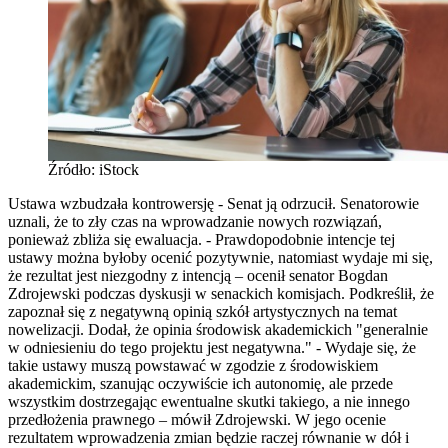
Źródło: iStock
Ustawa wzbudzała kontrowersję - Senat ją odrzucił. Senatorowie
uznali, że to zły czas na wprowadzanie nowych rozwiązań,
ponieważ zbliża się ewaluacja. - Prawdopodobnie intencje tej
ustawy można byłoby ocenić pozytywnie, natomiast wydaje mi się,
że rezultat jest niezgodny z intencją – ocenił senator Bogdan
Zdrojewski podczas dyskusji w senackich komisjach. Podkreślił, że
zapoznał się z negatywną opinią szkół artystycznych na temat
nowelizacji. Dodał, że opinia środowisk akademickich "generalnie
w odniesieniu do tego projektu jest negatywna." - Wydaje się, że
takie ustawy muszą powstawać w zgodzie z środowiskiem
akademickim, szanując oczywiście ich autonomię, ale przede
wszystkim dostrzegając ewentualne skutki takiego, a nie innego
przedłożenia prawnego – mówił Zdrojewski. W jego ocenie
rezultatem wprowadzenia zmian będzie raczej równanie w dół i