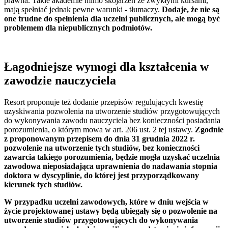
prawna. Takie akademie mimo skojarzeń ze zwykłymi kursami,
mają spełniać jednak pewne warunki - tłumaczy.
Dodaje, że nie są
one trudne do spełnienia dla uczelni publicznych, ale mogą być
problemem dla niepublicznych podmiotów.
Łagodniejsze wymogi dla kształcenia w
zawodzie nauczyciela
Resort proponuje też dodanie przepisów regulujących kwestię
uzyskiwania pozwolenia na utworzenie studiów przygotowujących
do wykonywania zawodu nauczyciela bez konieczności posiadania
porozumienia, o którym mowa w art. 206 ust. 2 tej ustawy.
Zgodnie
z proponowanym przepisem do dnia 31 grudnia 2022 r.
pozwolenie na utworzenie tych studiów, bez konieczności
zawarcia takiego porozumienia, będzie mogła uzyskać uczelnia
zawodowa nieposiadająca uprawnienia do nadawania stopnia
doktora w dyscyplinie, do której jest przyporządkowany
kierunek tych studiów.
W przypadku uczelni zawodowych, które w dniu wejścia w
życie projektowanej ustawy będą ubiegały się o pozwolenie na
utworzenie studiów przygotowujących do wykonywania