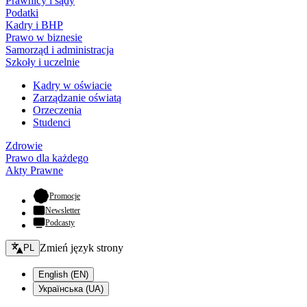
Prawnicy i sądy
Podatki
Kadry i BHP
Prawo w biznesie
Samorząd i administracja
Szkoły i uczelnie
Kadry w oświacie
Zarządzanie oświatą
Orzeczenia
Studenci
Zdrowie
Prawo dla każdego
Akty Prawne
- otwiera się w nowej karcie
Promocje
Newsletter
Podcasty
Zmień język - bieżący:
Zmień język strony
PL
English (EN)
Українська (UA)