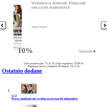
Wykładowcy doskonali. Podręcznik
nauczycieli akademickich
Poprzednia książka
N
Andrzej Rozmus
10%
Sprawdź
Rabatu
Cena promocyjna: 71,11 zł |
Cena regularna: 79,00 zł
Najniższa cena w ostatnich 30 dniach: 53,72 zł
Ostatnio dodane
05:29
Przejdź do artykułu:
Praca studenta nie wyklucza prawa do alimentów