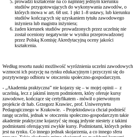
prowadzi kształcenie na co najmniej jednym kierunku
studiów przygotowujących do wykonywania zawodów, o
których mowa w art. 68 ust. 1 pkt 1–8 ustawy, lub kierunku
studiów kończących się uzyskaniem tytułu zawodowego
inżyniera lub magistra inżyniera;
żaden kierunek studiów prowadzonych przez uczelnię nie
został oceniony negatywnie w wyniku przeprowadzonej
przez Polską Komisję Akredytacyjną oceny jakości
kształcenia.
Według resortu nauki możliwość wyróżnienia uczelni zawodowych
wzmocni ich pozycję na rynku edukacyjnym i przyczyni się do
pozytywnego odbioru w otoczeniu społeczno-gospodarczym.
- „Akademia praktyczna” nie kojarzy się – w mojej opinii – z
uczelnią, lecz z jakimś innym podmiotem, który oferuje kursy
zawodowe, kończące się certyfikatem - mówił o pierwotnym
projekcie dr hab. Grzegorz Krawiec, prof. Uniwersytetu
Pedagogicznego w Krakowie. - Projektodawca chciał podnieść
rangę uczelni, jednak w otoczeniu społeczno-gospodarczym takie
akademie praktyczne kojarzyć się mogą jedynie niestety z takimi
podmiotami oferującymi zwykłe kursy. Podmiotami, których pełno
jest na rynku. Co innego jednak skojarzenia, a co innego sfera