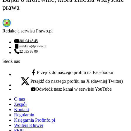
prawa
Redakcja serwisu Prawo.pl
801 04 45 45
Numer telefonu:
redakcja@prawo.pl
Adres email:
22 535 88 00
Numer telefonu:
Śledź nas
Przejdź do naszego profilu na Facebooku
facebook - otwiera się w nowej karcie
Przejdź do naszego profilu na X (dawniej Twitter)
x - otwiera się w nowej karcie
Odwiedź nasz kanał w serwisie YouTube
youtube - otwiera się w nowej karcie
O nas
Zespół
Kontakt
Regulamin
Księgarnia Profinfo.pl
Wolters Kluwer
FEPI