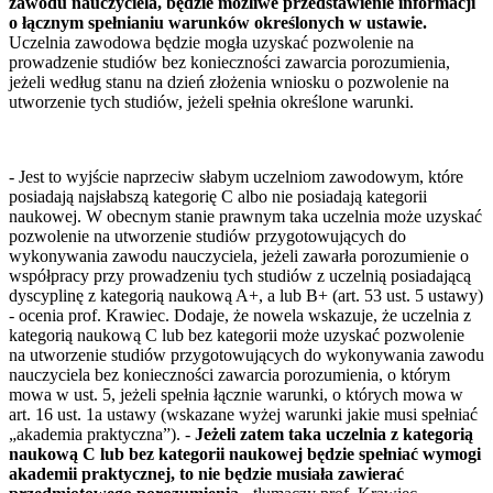
zawodu nauczyciela, będzie możliwe przedstawienie informacji
o łącznym spełnianiu warunków określonych w ustawie.
Uczelnia zawodowa będzie mogła uzyskać pozwolenie na
prowadzenie studiów bez konieczności zawarcia porozumienia,
jeżeli według stanu na dzień złożenia wniosku o pozwolenie na
utworzenie tych studiów, jeżeli spełnia określone warunki.
- Jest to wyjście naprzeciw słabym uczelniom zawodowym, które
posiadają najsłabszą kategorię C albo nie posiadają kategorii
naukowej. W obecnym stanie prawnym taka uczelnia może uzyskać
pozwolenie na utworzenie studiów przygotowujących do
wykonywania zawodu nauczyciela, jeżeli zawarła porozumienie o
współpracy przy prowadzeniu tych studiów z uczelnią posiadającą
dyscyplinę z kategorią naukową A+, a lub B+ (art. 53 ust. 5 ustawy)
- ocenia prof. Krawiec. Dodaje, że nowela wskazuje, że uczelnia z
kategorią naukową C lub bez kategorii może uzyskać pozwolenie
na utworzenie studiów przygotowujących do wykonywania zawodu
nauczyciela bez konieczności zawarcia porozumienia, o którym
mowa w ust. 5, jeżeli spełnia łącznie warunki, o których mowa w
art. 16 ust. 1a ustawy (wskazane wyżej warunki jakie musi spełniać
„akademia praktyczna”). -
Jeżeli zatem taka uczelnia z kategorią
naukową C lub bez kategorii naukowej będzie spełniać wymogi
akademii praktycznej, to nie będzie musiała zawierać