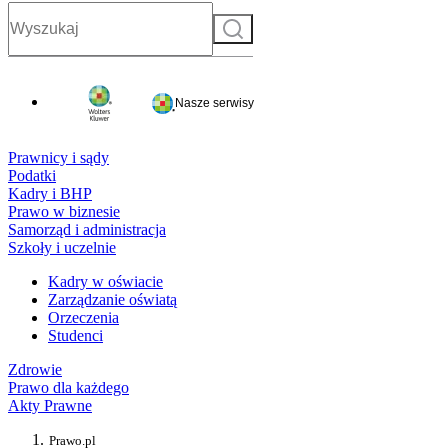
Szukaj
Nasze serwisy
Prawnicy i sądy
Podatki
Kadry i BHP
Prawo w biznesie
Samorząd i administracja
Szkoły i uczelnie
Kadry w oświacie
Zarządzanie oświatą
Orzeczenia
Studenci
Zdrowie
Prawo dla każdego
Akty Prawne
Prawo.pl