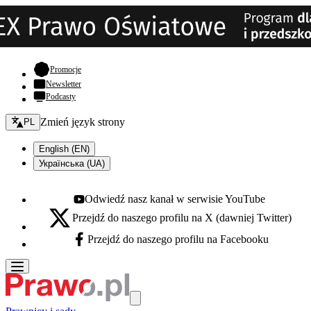
- otwiera się w nowej karcie
Promocje
Newsletter
Podcasty
Zmień język - bieżący:
Zmień język strony
PL
English (EN)
Українська (UA)
Odwiedź nasz kanał w serwisie YouTube
Youtube - otwiera się w nowej karcie
Przejdź do naszego profilu na X (dawniej Twitter)
X - otwiera się w nowej karcie
Przejdź do naszego profilu na Facebooku
Facebook - otwiera się w nowej karcie