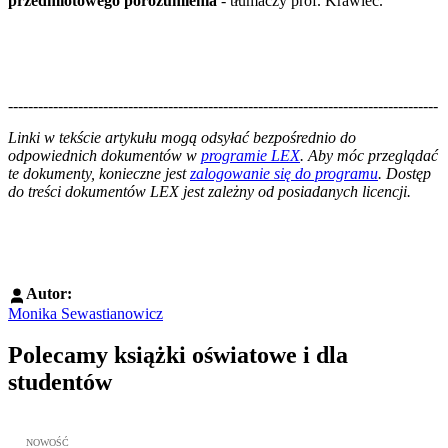
przedmiotowego porozumienia
- tłumaczy prof. Krawiec.
--------------------------------------------------------------------------------------
--------------------------------------------------------
Linki w tekście artykułu mogą odsyłać bezpośrednio do
odpowiednich dokumentów w
programie LEX
. Aby móc przeglądać
te dokumenty, konieczne jest
zalogowanie się do programu
. Dostęp
do treści dokumentów LEX jest zależny od posiadanych licencji.
Autor:
Monika Sewastianowicz
Polecamy książki oświatowe i dla
studentów
Przejdź do: Wykładowcy doskonali. Podręcznik nauczycieli akadem
NOWOŚĆ