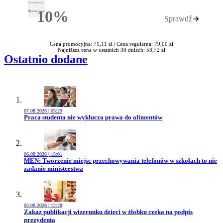
10%
Sprawdź
Rabatu
Cena promocyjna: 71,11 zł |
Cena regularna: 79,00 zł
Najniższa cena w ostatnich 30 dniach: 53,72 zł
Ostatnio dodane
07.08.2026 | 05:29
Przejdź do artykułu:
Praca studenta nie wyklucza prawa do alimentów
06.08.2026 | 15:01
Przejdź do artykułu:
MEN: Tworzenie miejsc przechowywania telefonów w szkołach to nie
zadanie ministerstwa
03.08.2026 | 12:28
Przejdź do artykułu:
Zakaz publikacji wizerunku dzieci w żłobku czeka na podpis
prezydenta