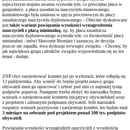
najwyższym stopniu awansu wynosiła tyle, co przeciętna płaca w
gospodarce, a płaca zasadnicza nauczyciela mianowanego,
kontraktowego była ustalona w ujęciu procentowym do płacy
zasadniczego nauczyciela dyplomowanego. - Obecnie dyskutowany
jest
także wariant powiązania wysokości wynagrodzenia
nauczycieli z płacą minimalną
, np. by płaca zasadnicza
nauczyciela dyplomowanego wynosiła tyle, co dwukrotność płacy
minimalnej - mówi Sławomir Broniarz i zaznacza, że decyzja
jeszcze nie zapadła, trwa dyskusja wewnątrz związku. - Chcemy, by
jak największa grupa członków związku wypowiedziała się na ten
temat - dodaje.
ZNP chce zarejestrować komitet już po wyborach, które odbędą się
13 października. Aby wnieść do Sejmu projekt ustawy grupa
obywateli musi go opracować i zebrać pod nim co najmniej tysiąc
podpisów poparcia. Następnie trzeba złożyć do marszałka Sejmu
wniosek o zarejestrowanie komitetu inicjatywy obywatelskiej wraz
z projektem i zabranymi podpisami obywateli. Jeśli marszałek
rozpatrzy wniosek pozytywnie i zarejestruje komitet, ten będzie miał
3 miesiące na zebranie pod projektem ponad 100 tys. podpisów
obywateli.
Powiązania wysokości wynagrodzeń nauczycieli z wysokością