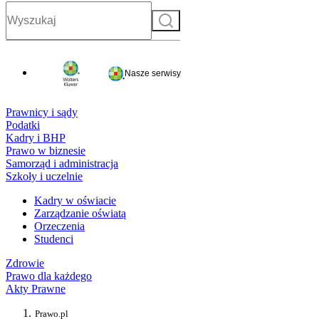
Szukaj
Nasze serwisy
Prawnicy i sądy
Podatki
Kadry i BHP
Prawo w biznesie
Samorząd i administracja
Szkoły i uczelnie
Kadry w oświacie
Zarządzanie oświatą
Orzeczenia
Studenci
Zdrowie
Prawo dla każdego
Akty Prawne
Prawo.pl