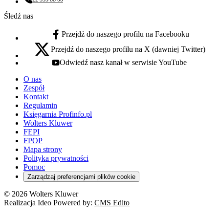
Numer telefonu:
Śledź nas
Przejdź do naszego profilu na Facebooku
facebook - otwiera się w nowej karcie
Przejdź do naszego profilu na X (dawniej Twitter)
x - otwiera się w nowej karcie
Odwiedź nasz kanał w serwisie YouTube
youtube - otwiera się w nowej karcie
O nas
Zespół
Kontakt
Regulamin
Księgarnia Profinfo.pl
Wolters Kluwer
FEPI
FPOP
Mapa strony
Polityka prywatności
Pomoc
Zarządzaj preferencjami plików cookie
© 2026 Wolters Kluwer
Realizacja Ideo Powered by:
CMS Edito