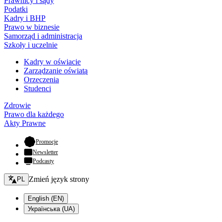
Prawnicy i sądy
Podatki
Kadry i BHP
Prawo w biznesie
Samorząd i administracja
Szkoły i uczelnie
Kadry w oświacie
Zarządzanie oświatą
Orzeczenia
Studenci
Zdrowie
Prawo dla każdego
Akty Prawne
- otwiera się w nowej karcie
Promocje
Newsletter
Podcasty
Zmień język - bieżący:
Zmień język strony
PL
English (EN)
Українська (UA)