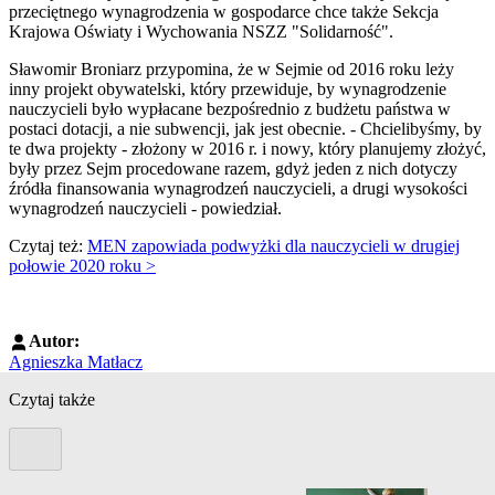
przeciętnego wynagrodzenia w gospodarce chce także Sekcja
Krajowa Oświaty i Wychowania NSZZ "Solidarność".
Sławomir Broniarz przypomina, że w Sejmie od 2016 roku leży
inny projekt obywatelski, który przewiduje, by wynagrodzenie
nauczycieli było wypłacane bezpośrednio z budżetu państwa w
postaci dotacji, a nie subwencji, jak jest obecnie. - Chcielibyśmy, by
te dwa projekty - złożony w 2016 r. i nowy, który planujemy złożyć,
były przez Sejm procedowane razem, gdyż jeden z nich dotyczy
źródła finansowania wynagrodzeń nauczycieli, a drugi wysokości
wynagrodzeń nauczycieli - powiedział.
Czytaj też:
MEN zapowiada podwyżki dla nauczycieli w drugiej
połowie 2020 roku >
Autor:
Agnieszka Matłacz
Czytaj także
Poprzedni slide