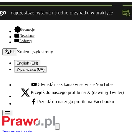
- otwiera się w nowej karcie
Promocje
Newsletter
Podcasty
Zmień język - bieżący:
Zmień język strony
PL
English (EN)
Українська (UA)
Odwiedź nasz kanał w serwisie YouTube
Youtube - otwiera się w nowej karcie
Przejdź do naszego profilu na X (dawniej Twitter)
X - otwiera się w nowej karcie
Przejdź do naszego profilu na Facebooku
Facebook - otwiera się w nowej karcie