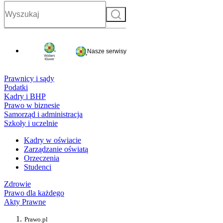
Szukaj
Nasze serwisy
Prawnicy i sądy
Podatki
Kadry i BHP
Prawo w biznesie
Samorząd i administracja
Szkoły i uczelnie
Kadry w oświacie
Zarządzanie oświatą
Orzeczenia
Studenci
Zdrowie
Prawo dla każdego
Akty Prawne
Prawo.pl