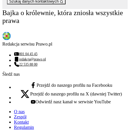
Szukaj danych kontaktowych
Bajka o królewnie, która zniosła wszystkie
prawa
Redakcja serwisu Prawo.pl
801 04 45 45
Numer telefonu:
redakcja@prawo.pl
Adres email:
22 535 88 00
Numer telefonu:
Śledź nas
Przejdź do naszego profilu na Facebooku
facebook - otwiera się w nowej karcie
Przejdź do naszego profilu na X (dawniej Twitter)
x - otwiera się w nowej karcie
Odwiedź nasz kanał w serwisie YouTube
youtube - otwiera się w nowej karcie
O nas
Zespół
Kontakt
Regulamin