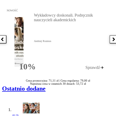
Przejdź do: Wykładowcy doskonali. Podręcznik nauczycieli akadem
NOWOŚĆ
Wykładowcy doskonali. Podręcznik
nauczycieli akademickich
Poprzednia książka
N
Andrzej Rozmus
10%
Sprawdź
Rabatu
Cena promocyjna: 71,11 zł |
Cena regularna: 79,00 zł
Najniższa cena w ostatnich 30 dniach: 53,72 zł
Ostatnio dodane
05:29