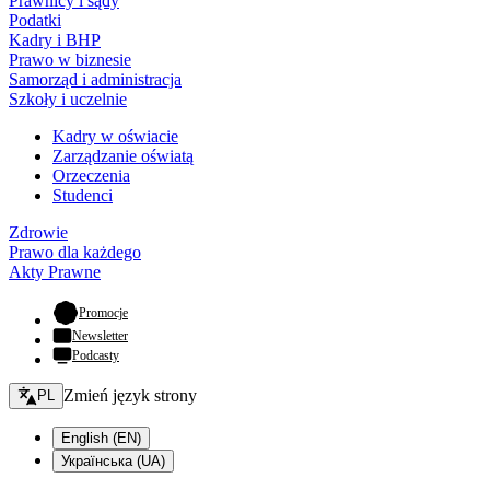
Prawnicy i sądy
Podatki
Kadry i BHP
Prawo w biznesie
Samorząd i administracja
Szkoły i uczelnie
Kadry w oświacie
Zarządzanie oświatą
Orzeczenia
Studenci
Zdrowie
Prawo dla każdego
Akty Prawne
- otwiera się w nowej karcie
Promocje
Newsletter
Podcasty
Zmień język - bieżący:
Zmień język strony
PL
English (EN)
Українська (UA)