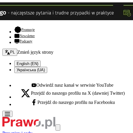
- otwiera się w nowej karcie
Promocje
Newsletter
Podcasty
Zmień język - bieżący:
Zmień język strony
PL
English (EN)
Українська (UA)
Odwiedź nasz kanał w serwisie YouTube
Youtube - otwiera się w nowej karcie
Przejdź do naszego profilu na X (dawniej Twitter)
X - otwiera się w nowej karcie
Przejdź do naszego profilu na Facebooku
Facebook - otwiera się w nowej karcie