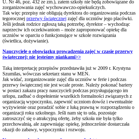
U. Nr 46, poz. 432 ze zm.), zatem szkoły nie będą zobowiązane do
zorganizowania zajęć wychowawczo-opiekuńczych.
Tak więc przepisy nie obligują dyrektora do organizowania podczas
tegorocznej
przerwy świątecznej
zajęć dla uczniów jego placówki.
Jeśli jednak rodzice zgłoszą taką potrzebę, dyrektor – wychodząc
naprzeciw ich oczekiwaniom – może zaproponować opiekę dla
uczniów w oparciu o funkcjonujące w szkole rozwiązania
(świetlica, dożywianie).
Nauczyciele o obowiązku prowadzenia zajęć w czasie przerwy
świątecznej: nie jesteśmy niańkami>>
Taką interpretację przepisów przedstawiła już w 2009 r. Krystyna
Szumilas, wówczas sekretarz stanu w MEN.
Jak widać, zorganizowanie zajęć dla uczniów w ferie i podczas
przerwy świątecznej nie jest wcale proste. Należy pokonać bariery
w postaci zakazu pracy nauczycieli podczas przysługującego im
urlopu, zadbać o dopełnienie wszelkich formalności związanych z
organizacją wypoczynku, zapewnić uczniom dowóz i ewentualnie
wyżywienie oraz poradzić sobie z luką prawną w rozporządzeniu o
organizacji roku szkolnego. Jeśli nam się to uda, pozostaje
zatroszczyć się o atrakcyjną ofertę, żeby szkoła nie była tylko
przechowalnią, ale zapewniając opiekę, jednocześnie dostarczała
okazji do zabawy, wypoczynku i rozwoju.