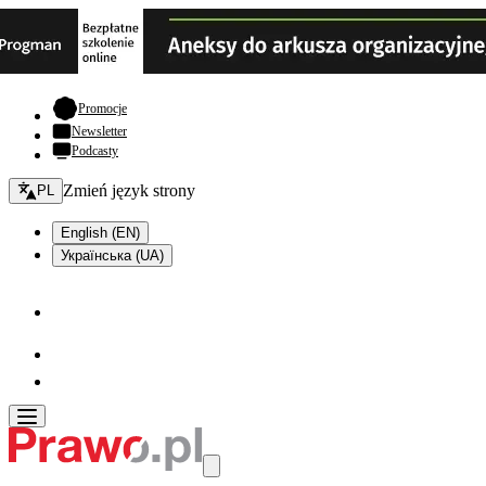
- otwiera się w nowej karcie
Promocje
Newsletter
Podcasty
Zmień język - bieżący:
Zmień język strony
PL
English (EN)
Українська (UA)