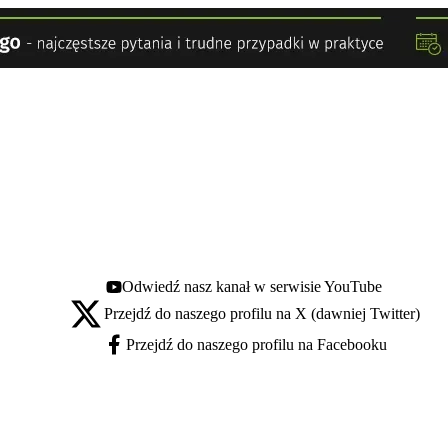
Odwiedź nasz kanał w serwisie YouTube
Youtube - otwiera się w nowej karcie
Przejdź do naszego profilu na X (dawniej Twitter)
X - otwiera się w nowej karcie
Przejdź do naszego profilu na Facebooku
Facebook - otwiera się w nowej karcie