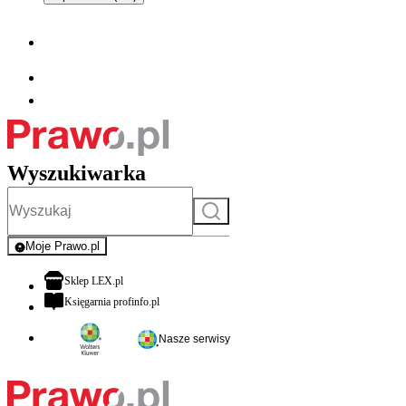
Wyszukiwarka
Szukaj
Moje Prawo.pl
- rejestracja i logowanie do serwisu
otwiera się w nowej karcie
Sklep LEX.pl
otwiera się w nowej karcie
Księgarnia profinfo.pl
Nasze serwisy