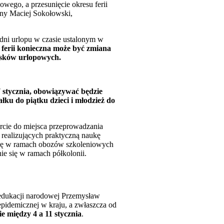
wego, a przesunięcie okresu ferii
ny Maciej Sokołowski,
 dni urlopu w czasie ustalonym w
ferii konieczna może być zmiana
osków urlopowych.
 stycznia, obowiązywać będzie
ku do piątku dzieci i młodzież do
arcie do miejsca przeprowadzania
realizujących praktyczną naukę
e się w ramach obozów szkoleniowych
e się w ramach półkolonii.
 edukacji narodowej Przemysław
epidemicznej w kraju, a zwłaszcza od
e między 4 a 11 stycznia
.