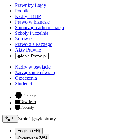
Prawnicy i sądy
Podatki
Kadry i BHP
Prawo w biznesie
Samorząd i administracja
Szkoły i uczelnie
Zdrowie
Prawo dla każdego
Akty Prawne
Moje Prawo.pl
- rejestracja i logowanie do serwisu
Kadry w oświacie
Zarządzanie oświatą
Orzeczenia
Studenci
- otwiera się w nowej karcie
Promocje
Newsletter
Podcasty
Zmień język - bieżący:
Zmień język strony
PL
English (EN)
Українська (UA)