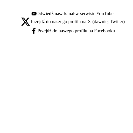
Odwiedź nasz kanał w serwisie YouTube
Youtube - otwiera się w nowej karcie
Przejdź do naszego profilu na X (dawniej Twitter)
X - otwiera się w nowej karcie
Przejdź do naszego profilu na Facebooku
Facebook - otwiera się w nowej karcie