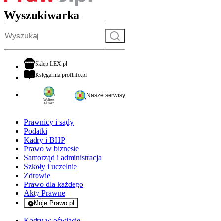
Wyszukiwarka
Szukaj
otwiera się w nowej karcie
Sklep LEX.pl
otwiera się w nowej karcie
Księgarnia profinfo.pl
Nasze serwisy
Prawnicy i sądy
Podatki
Kadry i BHP
Prawo w biznesie
Samorząd i administracja
Szkoły i uczelnie
Zdrowie
Prawo dla każdego
Akty Prawne
Moje Prawo.pl
- rejestracja i logowanie do serwisu
Kadry w oświacie