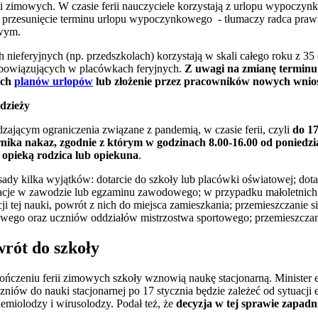
i zimowych. W czasie ferii nauczyciele korzystają z urlopu wypoczynko
rzesunięcie terminu urlopu wypoczynkowego - tłumaczy radca praw
owym.
nieferyjnych (np. przedszkolach) korzystają w skali całego roku z 35
i obowiązujących w placówkach feryjnych.
Z uwagi na zmianę terminu 
ych
planów urlopów
lub złożenie przez pracowników nowych wni
dzieży
ającym ograniczenia związane z pandemią, w czasie ferii, czyli
do 17
ka nakaz, zgodnie z którym w godzinach 8.00-16.00 od poniedział
d opieką rodzica lub opiekuna
.
sady kilka wyjątków: dotarcie do szkoły lub placówki oświatowej; dot
acje w zawodzie lub egzaminu zawodowego; w przypadku małoletnich 
cji tej nauki, powrót z nich do miejsca zamieszkania; przemieszczani
owego oraz uczniów oddziałów mistrzostwa sportowego; przemieszczani
rót do szkoły
kończeniu ferii zimowych szkoły wznowią naukę stacjonarną. Minister
iów do nauki stacjonarnej po 17 stycznia będzie zależeć od sytuacji 
emiolodzy i wirusolodzy. Podał też, że
decyzja w tej sprawie zapadni