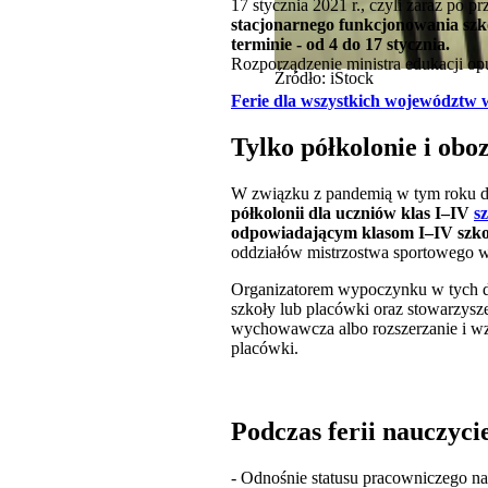
17 stycznia 2021 r., czyli zaraz po
stacjonarnego funkcjonowania szkó
terminie - od 4 do 17 stycznia.
Rozporządzenie ministra edukacji o
Źródło: iStock
Ferie dla wszystkich województw 
Tylko półkolonie i ob
W związku z pandemią w tym roku d
półkolonii dla uczniów klas I–IV
s
odpowiadającym klasom I–IV szkoł
oddziałów mistrzostwa sportowego 
Organizatorem wypoczynku w tych d
szkoły lub placówki oraz stowarzysze
wychowawcza albo rozszerzanie i wz
placówki.
Podczas ferii nauczycie
- Odnośnie statusu pracowniczego na