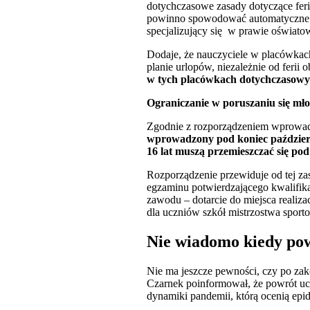
dotychczasowe zasady dotyczące feri
powinno spowodować automatyczne p
specjalizujący się w prawie oświat
Dodaje, że nauczyciele w placówkach 
planie urlopów, niezależnie od feri
w tych placówkach dotychczasow
Ograniczanie w poruszaniu się mło
Zgodnie z rozporządzeniem wprowadz
wprowadzony pod koniec październi
16 lat muszą przemieszczać się po
Rozporządzenie przewiduje od tej za
egzaminu potwierdzającego kwalifik
zawodu – dotarcie do miejsca realiza
dla uczniów szkół mistrzostwa sport
Nie wiadomo kiedy pow
Nie ma jeszcze pewności, czy po za
Czarnek poinformował, że powrót uczn
dynamiki pandemii, którą ocenią epid