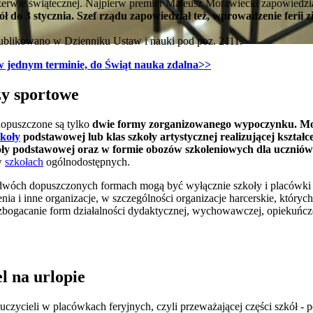
 przerwie świątecznej. Najpierw premier Mateusz Morawiecki zapowiedzi
ł do 3 stycznia. Szef rządu zapowiedział też, wprowadzenie feri
publikowano w Dzienniku Ustaw i nauki pod poz. 2111.
w jednym terminie, do Świąt nauka zdalna>>
ozy sportowe
opuszczone są tylko
dwie formy zorganizowanego wypoczynku. Moż
zkoły
podstawowej lub klas szkoły artystycznej realizującej kształc
y podstawowej oraz w formie obozów szkoleniowych dla uczniów 
w
szkołach
ogólnodostępnych.
wóch dopuszczonych formach mogą być wyłącznie szkoły i placówki
nia i inne organizacje, w szczególności organizacje harcerskie, których
bogacanie form działalności dydaktycznej, wychowawczej, opiekuńczej
l na urlopie
uczycieli w placówkach feryjnych, czyli przeważającej części szkół -