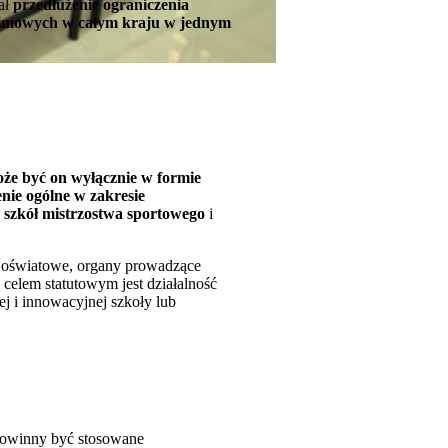
ał
przedłużenie ograniczenia
i zimowych w całym kraju w jednym
e być on wyłącznie w formie
enie ogólne w zakresie
szkół mistrzostwa sportowego
i
 oświatowe, organy prowadzące
 celem statutowym jest działalność
 i innowacyjnej szkoły lub
 powinny być stosowane