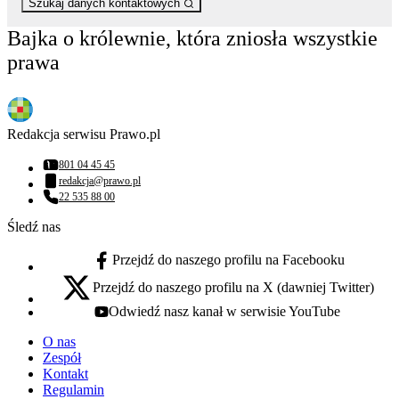
Szukaj danych kontaktowych
Bajka o królewnie, która zniosła wszystkie
prawa
Redakcja serwisu Prawo.pl
801 04 45 45
Numer telefonu:
redakcja@prawo.pl
Adres email:
22 535 88 00
Numer telefonu:
Śledź nas
Przejdź do naszego profilu na Facebooku
facebook - otwiera się w nowej karcie
Przejdź do naszego profilu na X (dawniej Twitter)
x - otwiera się w nowej karcie
Odwiedź nasz kanał w serwisie YouTube
youtube - otwiera się w nowej karcie
O nas
Zespół
Kontakt
Regulamin