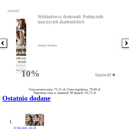
Przejdź do: Wykładowcy doskonali. Podręcznik nauczycieli akadem
NOWOŚĆ
Wykładowcy doskonali. Podręcznik
nauczycieli akademickich
Poprzednia książka
N
Andrzej Rozmus
10%
Sprawdź
Rabatu
Cena promocyjna: 71,11 zł |
Cena regularna: 79,00 zł
Najniższa cena w ostatnich 30 dniach: 53,72 zł
Ostatnio dodane
07.08.2026 | 05:29