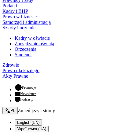
Prawnicy i sądy
Podatki
Kadry i BHP
Prawo w biznesie
Samorząd i administracja
Szkoły i uczelnie
Kadry w oświacie
Zarządzanie oświatą
Orzeczenia
Studenci
Zdrowie
Prawo dla każdego
Akty Prawne
- otwiera się w nowej karcie
Promocje
Newsletter
Podcasty
Zmień język - bieżący:
Zmień język strony
PL
English (EN)
Українська (UA)