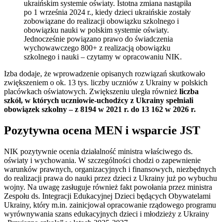
ukraińskim systemie oświaty. Istotna zmiana nastąpiła
po 1 września 2024 r., kiedy dzieci ukraińskie zostały
zobowiązane do realizacji obowiązku szkolnego i
obowiązku nauki w polskim systemie oświaty.
Jednocześnie powiązano prawo do świadczenia
wychowawczego 800+ z realizacją obowiązku
szkolnego i nauki – czytamy w opracowaniu NIK.
Izba dodaje, że wprowadzenie opisanych rozwiązań skutkowało
zwiększeniem o ok. 13 tys. liczby uczniów z Ukrainy w polskich
placówkach oświatowych. Zwiększeniu uległa również
liczba
szkół, w których uczniowie-uchodźcy z Ukrainy spełniali
obowiązek szkolny – z 8194 w 2021 r. do 13 162 w 2026 r.
Pozytywna ocena MEN i wsparcie JST
NIK pozytywnie ocenia działalność ministra właściwego ds.
oświaty i wychowania. W szczególności chodzi o zapewnienie
warunków prawnych, organizacyjnych i finansowych, niezbędnych
do realizacji prawa do nauki przez dzieci z Ukrainy już po wybuchu
wojny. Na uwagę zasługuje również fakt powołania przez ministra
Zespołu ds. Integracji Edukacyjnej Dzieci będących Obywatelami
Ukrainy, który m.in. zainicjował opracowanie rządowego programu
wyrównywania szans edukacyjnych dzieci i młodzieży z Ukrainy