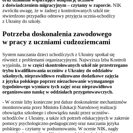
z doświadczeniem migracyjnym – czytamy w raporcie.
NIK
zwróciła uwagę, że w żadnej z kontrolowanych szkół nie
stwierdzono przypadku odmowy przyjęcia ucznia-uchodźcy
z Ukrainy do szkoły.
Potrzeba doskonalenia zawodowego
w pracy z uczniami cudzoziemcami
System nauczania dzieci uchodźczych z Ukrainy spotkał się
również z problemami organizacyjnymi. Najwyższa Izba Kontroli
wyjaśniła, że
w części skontrolowanych szkół nie przestrzegano
trybu kwalifikowania uczniów z Ukrainy do oddziałów
szkolnych, nieprawidłowo realizowano dodatkowe zajęcia
z języka polskiego poprzez niezachowanie wymaganego
tygodniowego wymiaru tych zajęć oraz nieprawidłowo
organizowano naukę w oddziałach przygotowawczych.
- W ocenie Izby konieczne jest dalsze doskonalenie mechanizmów
monitorowania przez Ministra Edukacji Narodowej realizacji
obowiązku szkolnego i obowiązku nauki przez uczniów-
uchodźców z Ukrainy, a także ich potrzeb edukacyjnych w zakresie
pomocy psychologiczno-pedagogicznej oraz nauczania języka
polskiego – czytamy w podsumowaniu. W ocenie NIK, nagły