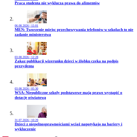
Przejdź do artykułu:
Praca studenta nie wyklucza prawa do alimentów
06.08.2026 | 15:01
Przejdź do artykułu:
MEN: Tworzenie miejsc przechowywania telefonów w szkołach to nie
zadanie ministerstwa
03.08.2026 | 12:28
Przejdź do artykułu:
Zakaz publikacji wizerunku dzieci w żłobku czeka na podpis
prezydenta
03.08.2026 | 05:30
Przejdź do artykułu:
WSA: Niepubliczne szkoły podstawowe mają prawo wystąpić o
dotację oświatową
31.07.2026 | 10:29
Przejdź do artykułu:
Dzieci z niepełnosprawnościami wciąż napotykają na bariery i
wykluczenie