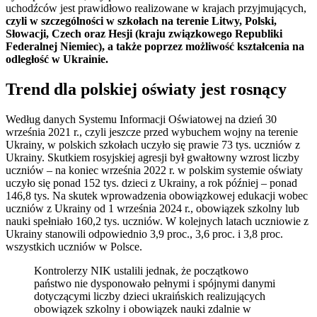
uchodźców jest prawidłowo realizowane w krajach przyjmujących,
czyli w szczególności w szkołach na terenie Litwy, Polski,
Słowacji, Czech oraz Hesji (kraju związkowego Republiki
Federalnej Niemiec), a także poprzez możliwość kształcenia na
odległość w Ukrainie.
Trend dla polskiej oświaty jest rosnący
Według danych Systemu Informacji Oświatowej na dzień 30
września 2021 r., czyli jeszcze przed wybuchem wojny na terenie
Ukrainy, w polskich szkołach uczyło się prawie 73 tys. uczniów z
Ukrainy. Skutkiem rosyjskiej agresji był gwałtowny wzrost liczby
uczniów – na koniec września 2022 r. w polskim systemie oświaty
uczyło się ponad 152 tys. dzieci z Ukrainy, a rok później – ponad
146,8 tys. Na skutek wprowadzenia obowiązkowej edukacji wobec
uczniów z Ukrainy od 1 września 2024 r., obowiązek szkolny lub
nauki spełniało 160,2 tys. uczniów. W kolejnych latach uczniowie z
Ukrainy stanowili odpowiednio 3,9 proc., 3,6 proc. i 3,8 proc.
wszystkich uczniów w Polsce.
Kontrolerzy NIK ustalili jednak, że początkowo
państwo nie dysponowało pełnymi i spójnymi danymi
dotyczącymi liczby dzieci ukraińskich realizujących
obowiązek szkolny i obowiązek nauki zdalnie w