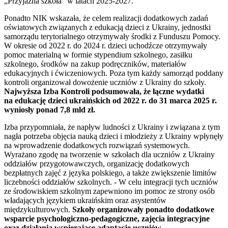
„Przyjazna szkoła” w latach 2025-2027.
Ponadto NIK wskazała, że celem realizacji dodatkowych zadań
oświatowych związanych z edukacją dzieci z Ukrainy, jednostki
samorządu terytorialnego otrzymywały środki z Funduszu Pomocy.
W okresie od 2022 r. do 2024 r. dzieci uchodźcze otrzymywały
pomoc materialną w formie stypendium szkolnego, zasiłku
szkolnego, środków na zakup podręczników, materiałów
edukacyjnych i ćwiczeniowych. Poza tym każdy samorząd poddany
kontroli organizował dowożenie uczniów z Ukrainy do szkoły.
Najwyższa Izba Kontroli podsumowała, że łączne wydatki
na edukację dzieci ukraińskich od 2022 r. do 31 marca 2025 r.
wyniosły ponad 7,8 mld zł.
Izba przypomniała, że napływ ludności z Ukrainy i związana z tym
nagła potrzeba objęcia nauką dzieci i młodzieży z Ukrainy wpłynęły
na wprowadzenie dodatkowych rozwiązań systemowych.
Wyrażano zgodę na tworzenie w szkołach dla uczniów z Ukrainy
oddziałów przygotowawczych, organizację dodatkowych
bezpłatnych zajęć z języka polskiego, a także zwiększenie limitów
liczebności oddziałów szkolnych. - W celu integracji tych uczniów
ze środowiskiem szkolnym zapewniono im pomoc ze strony osób
władających językiem ukraińskim oraz asystentów
międzykulturowych.
Szkoły organizowały ponadto dodatkowe
wsparcie psychologiczno-pedagogiczne, zajęcia integracyjne
oraz działania wspierające adaptację uczniów