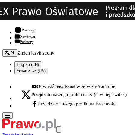
- otwiera się w nowej karcie
Promocje
Newsletter
Podcasty
Zmień język - bieżący:
Zmień język strony
PL
English (EN)
Українська (UA)
Odwiedź nasz kanał w serwisie YouTube
Youtube - otwiera się w nowej karcie
Przejdź do naszego profilu na X (dawniej Twitter)
X - otwiera się w nowej karcie
Przejdź do naszego profilu na Facebooku
Facebook - otwiera się w nowej karcie