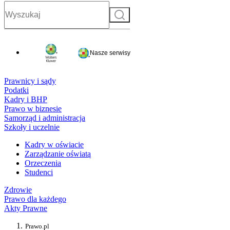
Szukaj
Nasze serwisy
Prawnicy i sądy
Podatki
Kadry i BHP
Prawo w biznesie
Samorząd i administracja
Szkoły i uczelnie
Kadry w oświacie
Zarządzanie oświatą
Orzeczenia
Studenci
Zdrowie
Prawo dla każdego
Akty Prawne
Prawo.pl