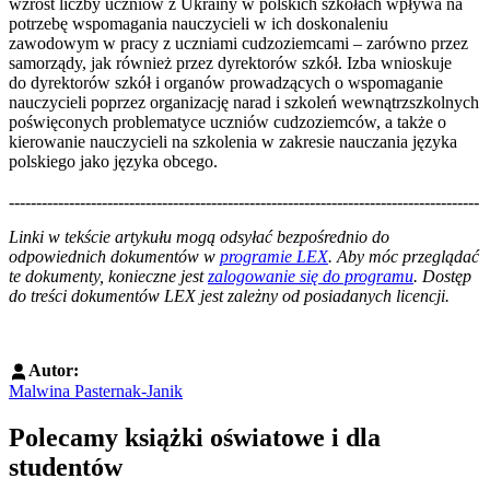
wzrost liczby uczniów z Ukrainy w polskich szkołach wpływa na
potrzebę wspomagania nauczycieli w ich doskonaleniu
zawodowym w pracy z uczniami cudzoziemcami – zarówno przez
samorządy, jak również przez dyrektorów szkół. Izba wnioskuje
do dyrektorów szkół i organów prowadzących o wspomaganie
nauczycieli poprzez organizację narad i szkoleń wewnątrzszkolnych
poświęconych problematyce uczniów cudzoziemców, a także o
kierowanie nauczycieli na szkolenia w zakresie nauczania języka
polskiego jako języka obcego.
--------------------------------------------------------------------------------------
--------------------------------------------------------
Linki w tekście artykułu mogą odsyłać bezpośrednio do
odpowiednich dokumentów w
programie LEX
. Aby móc przeglądać
te dokumenty, konieczne jest
zalogowanie się do programu
. Dostęp
do treści dokumentów LEX jest zależny od posiadanych licencji.
Autor:
Malwina Pasternak-Janik
Polecamy książki oświatowe i dla
studentów