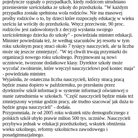
pojedyncze sygnały o przypadkach, kiedy rodzicom utrudniano
przeniesienie sześciolatka ze szkoły do przedszkola. "W każdym
przypadku została spełniona wola rodziców. Nie ma masowej
prośby rodziców o to, by dzieci które rozpoczęły edukację w wieku
sześciu lat wróciły do przedszkola. Wręcz przeciwnie, 90 proc.
rodziców jest zadowolonych z decyzji wysłania swojego
sześcioletniego dziecka do szkoły" - powiedziała minister edukacji.
Minister powiedziała też, że według szacunków jej resortu w tym
roku szkolnym pracę straci około 7 tysięcy nauczycieli, ale ta liczba
może się jeszcze zmniejszyć. "W tej chwili trwają przymiarki do
organizacji nowego roku szkolnego. Przyjmowani są nowi
uczniowie, tworzone dodatkowe klasy. Dyrektor szkoły może
wycofać zwolnienie, które wręczył nauczycielowi pod koniec maja"
- powiedziała minister.
Wyjaśniła, że ostateczna liczba nauczycieli, którzy stracą pracą
będzie znana dopiero w październiku, po przesłaniu przez
dyrektorów szkół informacji w systemie informacji oświatowej o
stanie zatrudnienia w szkołach. "Część nauczycieli będzie miała też
zmniejszony wymiar godzin pracy, ale trudno szacować jak duża to
będzie grupa nauczycieli" - dodała.
Przypomniała, że od 2005 roku wskutek niżu demograficznego z
polskich szkół ubyło prawie milion 500 tys. uczniów. Nauczycieli
przybywa jednak w edukacji przedszkolnej, wskutek obniżenia
wieku szkolnego, reformy szkolnictwa zawodowego i
ponadgimnazjalnego.