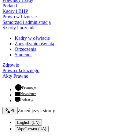
Prawnicy i sądy
Podatki
Kadry i BHP
Prawo w biznesie
Samorząd i administracja
Szkoły i uczelnie
Kadry w oświacie
Zarządzanie oświatą
Orzeczenia
Studenci
Zdrowie
Prawo dla każdego
Akty Prawne
- otwiera się w nowej karcie
Promocje
Newsletter
Podcasty
Zmień język - bieżący:
Zmień język strony
PL
English (EN)
Українська (UA)