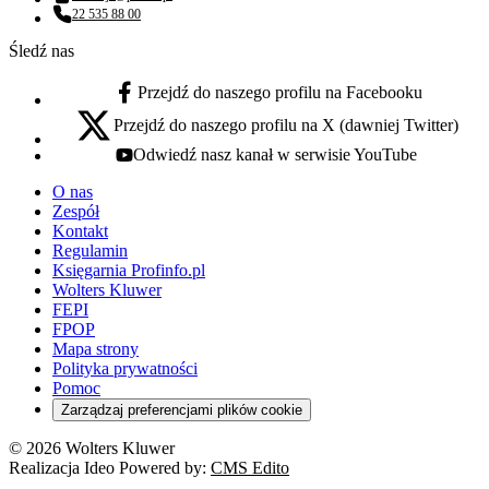
Adres email:
22 535 88 00
Numer telefonu:
Śledź nas
Przejdź do naszego profilu na Facebooku
facebook - otwiera się w nowej karcie
Przejdź do naszego profilu na X (dawniej Twitter)
x - otwiera się w nowej karcie
Odwiedź nasz kanał w serwisie YouTube
youtube - otwiera się w nowej karcie
O nas
Zespół
Kontakt
Regulamin
Księgarnia Profinfo.pl
Wolters Kluwer
FEPI
FPOP
Mapa strony
Polityka prywatności
Pomoc
Zarządzaj preferencjami plików cookie
© 2026 Wolters Kluwer
Realizacja Ideo Powered by:
CMS Edito