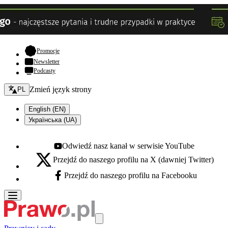
- otwiera się w nowej karcie
Promocje
Newsletter
Podcasty
Zmień język - bieżący:
Zmień język strony
PL
English (EN)
Українська (UA)
Odwiedź nasz kanał w serwisie YouTube
Youtube - otwiera się w nowej karcie
Przejdź do naszego profilu na X (dawniej Twitter)
X - otwiera się w nowej karcie
Przejdź do naszego profilu na Facebooku
Facebook - otwiera się w nowej karcie