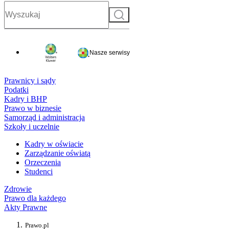
Szukaj
Nasze serwisy
Prawnicy i sądy
Podatki
Kadry i BHP
Prawo w biznesie
Samorząd i administracja
Szkoły i uczelnie
Kadry w oświacie
Zarządzanie oświatą
Orzeczenia
Studenci
Zdrowie
Prawo dla każdego
Akty Prawne
Prawo.pl