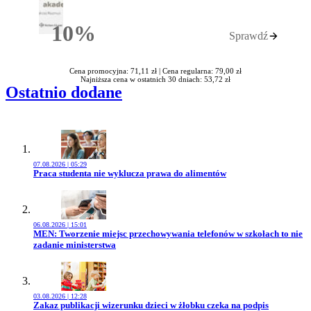
10%
Sprawdź
Rabatu
Cena promocyjna: 71,11 zł |
Cena regularna: 79,00 zł
Najniższa cena w ostatnich 30 dniach: 53,72 zł
Ostatnio dodane
07.08.2026 | 05:29
Przejdź do artykułu:
Praca studenta nie wyklucza prawa do alimentów
06.08.2026 | 15:01
Przejdź do artykułu:
MEN: Tworzenie miejsc przechowywania telefonów w szkołach to nie
zadanie ministerstwa
03.08.2026 | 12:28
Przejdź do artykułu:
Zakaz publikacji wizerunku dzieci w żłobku czeka na podpis