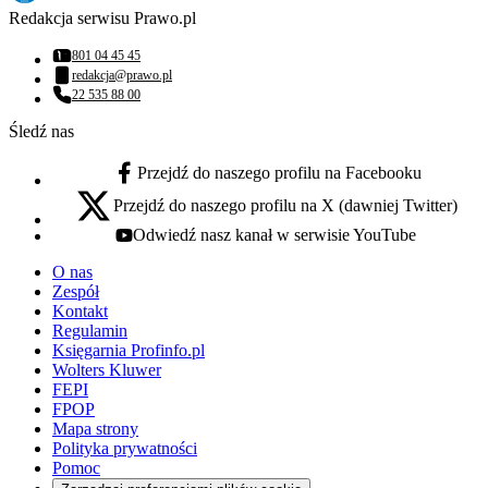
Redakcja serwisu Prawo.pl
801 04 45 45
Numer telefonu:
redakcja@prawo.pl
Adres email:
22 535 88 00
Numer telefonu:
Śledź nas
Przejdź do naszego profilu na Facebooku
facebook - otwiera się w nowej karcie
Przejdź do naszego profilu na X (dawniej Twitter)
x - otwiera się w nowej karcie
Odwiedź nasz kanał w serwisie YouTube
youtube - otwiera się w nowej karcie
O nas
Zespół
Kontakt
Regulamin
Księgarnia Profinfo.pl
Wolters Kluwer
FEPI
FPOP
Mapa strony
Polityka prywatności
Pomoc