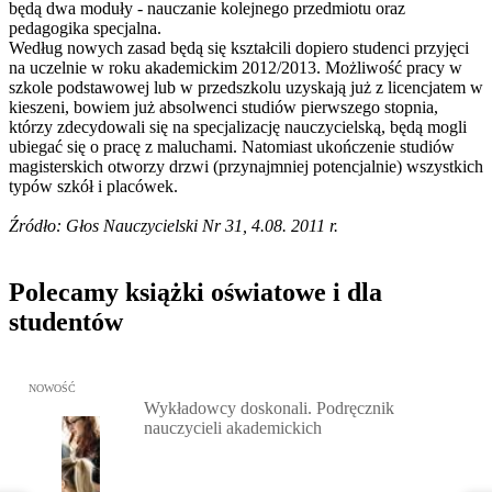
będą dwa moduły - nauczanie kolejnego przedmiotu oraz
pedagogika specjalna.
Według nowych zasad będą się kształcili dopiero studenci przyjęci
na uczelnie w roku akademickim 2012/2013. Możliwość pracy w
szkole podstawowej lub w przedszkolu uzyskają już z licencjatem w
kieszeni, bowiem już absolwenci studiów pierwszego stopnia,
którzy zdecydowali się na specjalizację nauczycielską, będą mogli
ubiegać się o pracę z maluchami. Natomiast ukończenie studiów
magisterskich otworzy drzwi (przynajmniej potencjalnie) wszystkich
typów szkół i placówek.
Źródło: Głos Nauczycielski Nr 31, 4.08. 2011 r.
Polecamy książki oświatowe i dla
studentów
Przejdź do: Wykładowcy doskonali. Podręcznik nauczycieli akadem
NOWOŚĆ
Wykładowcy doskonali. Podręcznik
nauczycieli akademickich