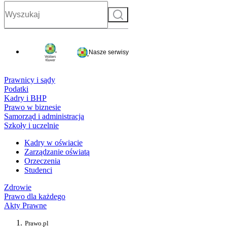
Szukaj
Nasze serwisy
Prawnicy i sądy
Podatki
Kadry i BHP
Prawo w biznesie
Samorząd i administracja
Szkoły i uczelnie
Kadry w oświacie
Zarządzanie oświatą
Orzeczenia
Studenci
Zdrowie
Prawo dla każdego
Akty Prawne
Prawo.pl