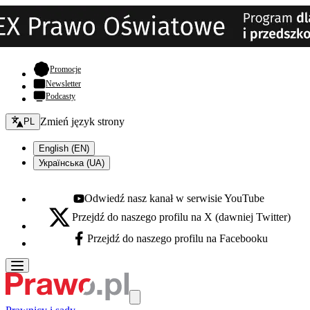
- otwiera się w nowej karcie
Promocje
Newsletter
Podcasty
Zmień język - bieżący:
Zmień język strony
PL
English (EN)
Українська (UA)
Odwiedź nasz kanał w serwisie YouTube
Youtube - otwiera się w nowej karcie
Przejdź do naszego profilu na X (dawniej Twitter)
X - otwiera się w nowej karcie
Przejdź do naszego profilu na Facebooku
Facebook - otwiera się w nowej karcie