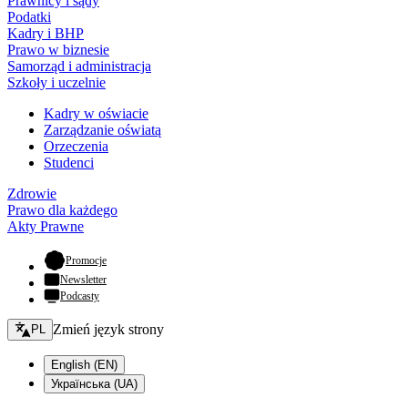
Prawnicy i sądy
Podatki
Kadry i BHP
Prawo w biznesie
Samorząd i administracja
Szkoły i uczelnie
Kadry w oświacie
Zarządzanie oświatą
Orzeczenia
Studenci
Zdrowie
Prawo dla każdego
Akty Prawne
- otwiera się w nowej karcie
Promocje
Newsletter
Podcasty
Zmień język - bieżący:
Zmień język strony
PL
English (EN)
Українська (UA)