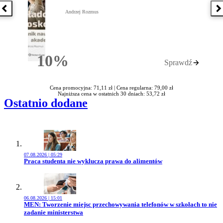
Poprzednia książka
N
Andrzej Rozmus
10%
Sprawdź
Rabatu
Cena promocyjna: 71,11 zł |
Cena regularna: 79,00 zł
Najniższa cena w ostatnich 30 dniach: 53,72 zł
Ostatnio dodane
07.08.2026 | 05:29
Przejdź do artykułu:
Praca studenta nie wyklucza prawa do alimentów
06.08.2026 | 15:01
Przejdź do artykułu:
MEN: Tworzenie miejsc przechowywania telefonów w szkołach to nie
zadanie ministerstwa