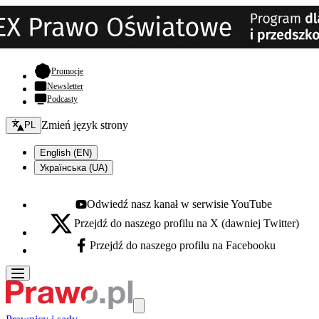
- otwiera się w nowej karcie
Promocje
Newsletter
Podcasty
Zmień język - bieżący:
Zmień język strony
PL
English (EN)
Українська (UA)
Odwiedź nasz kanał w serwisie YouTube
Youtube - otwiera się w nowej karcie
Przejdź do naszego profilu na X (dawniej Twitter)
X - otwiera się w nowej karcie
Przejdź do naszego profilu na Facebooku
Facebook - otwiera się w nowej karcie