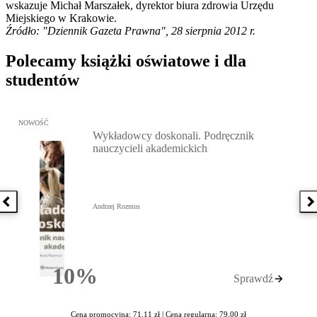
wskazuje Michał Marszałek, dyrektor biura zdrowia Urzędu
Miejskiego w Krakowie.
Źródło: "Dziennik Gazeta Prawna", 28 sierpnia 2012 r.
Polecamy książki oświatowe i dla
studentów
Przejdź do: Wykładowcy doskonali. Podręcznik nauczycieli akadem
NOWOŚĆ
Wykładowcy doskonali. Podręcznik
nauczycieli akademickich
Poprzednia książka
N
Andrzej Rozmus
10%
Sprawdź
Rabatu
Cena promocyjna: 71,11 zł |
Cena regularna: 79,00 zł