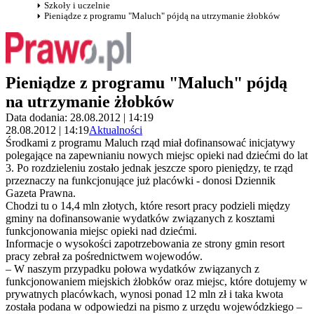
Szkoły i uczelnie
Pieniądze z programu "Maluch" pójdą na utrzymanie żłobków
Pieniądze z programu "Maluch" pójdą
na utrzymanie żłobków
Data dodania: 28.08.2012 | 14:19
28.08.2012 | 14:19
Aktualności
Środkami z programu Maluch rząd miał dofinansować inicjatywy
polegające na zapewnianiu nowych miejsc opieki nad dziećmi do lat
3. Po rozdzieleniu zostało jednak jeszcze sporo pieniędzy, te rząd
przeznaczy na funkcjonujące już placówki - donosi Dziennik
Gazeta Prawna.
Chodzi tu o 14,4 mln złotych, które resort pracy podzieli między
gminy na dofinansowanie wydatków związanych z kosztami
funkcjonowania miejsc opieki nad dziećmi.
Informacje o wysokości zapotrzebowania ze strony gmin resort
pracy zebrał za pośrednictwem wojewodów.
– W naszym przypadku połowa wydatków związanych z
funkcjonowaniem miejskich żłobków oraz miejsc, które dotujemy w
prywatnych placówkach, wynosi ponad 12 mln zł i taka kwota
została podana w odpowiedzi na pismo z urzędu wojewódzkiego –