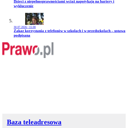
Przejdź do artykułu:
Dzieci z niepełnosprawnościami wciąż napotykają na bariery i
wykluczenie
30.07.2026 | 15:00
Przejdź do artykułu:
Zakaz korzystania z telefonów w szkołach i w przedszkolach – ustawa
podpisana
Baza teleadresowa