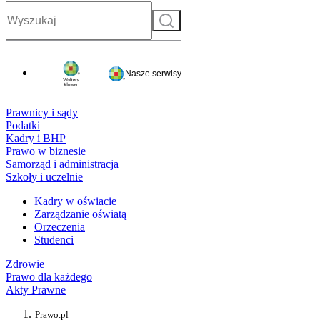
Szukaj
Nasze serwisy
Prawnicy i sądy
Podatki
Kadry i BHP
Prawo w biznesie
Samorząd i administracja
Szkoły i uczelnie
Kadry w oświacie
Zarządzanie oświatą
Orzeczenia
Studenci
Zdrowie
Prawo dla każdego
Akty Prawne
Prawo.pl