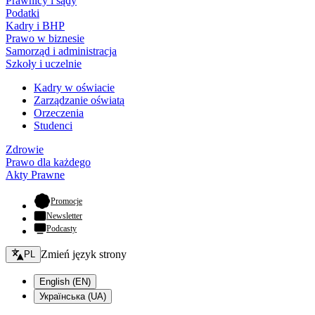
Prawnicy i sądy
Podatki
Kadry i BHP
Prawo w biznesie
Samorząd i administracja
Szkoły i uczelnie
Kadry w oświacie
Zarządzanie oświatą
Orzeczenia
Studenci
Zdrowie
Prawo dla każdego
Akty Prawne
- otwiera się w nowej karcie
Promocje
Newsletter
Podcasty
Zmień język - bieżący:
Zmień język strony
PL
English (EN)
Українська (UA)