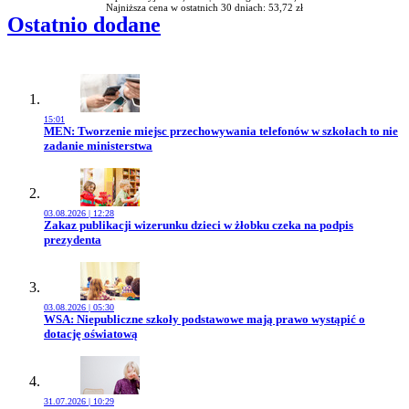
Najniższa cena w ostatnich 30 dniach: 53,72 zł
Ostatnio dodane
15:01
Przejdź do artykułu:
MEN: Tworzenie miejsc przechowywania telefonów w szkołach to nie
zadanie ministerstwa
03.08.2026 | 12:28
Przejdź do artykułu:
Zakaz publikacji wizerunku dzieci w żłobku czeka na podpis
prezydenta
03.08.2026 | 05:30
Przejdź do artykułu:
WSA: Niepubliczne szkoły podstawowe mają prawo wystąpić o
dotację oświatową
31.07.2026 | 10:29