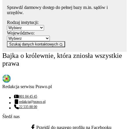
Sprawdź darmowy dostęp do pełnej bazy m.in. sądów i
urzędów.
Rodzaj instytucji:
Województwo:
Szukaj danych kontaktowych
Bajka o królewnie, która zniosła wszystkie
prawa
Redakcja serwisu Prawo.pl
801 04 45 45
Numer telefonu:
redakcja@prawo.pl
Adres email:
22 535 88 00
Numer telefonu:
Śledź nas
Przejdź do naszego profilu na Facebooku