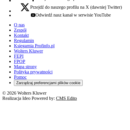
facebook - otwiera się w nowej karcie
Przejdź do naszego profilu na X (dawniej Twitter)
x - otwiera się w nowej karcie
Odwiedź nasz kanał w serwisie YouTube
youtube - otwiera się w nowej karcie
O nas
Zespół
Kontakt
Regulamin
Księgarnia Profinfo.pl
Wolters Kluwer
FEPI
FPOP
Mapa strony
Polityka prywatności
Pomoc
Zarządzaj preferencjami plików cookie
© 2026 Wolters Kluwer
Realizacja Ideo Powered by:
CMS Edito