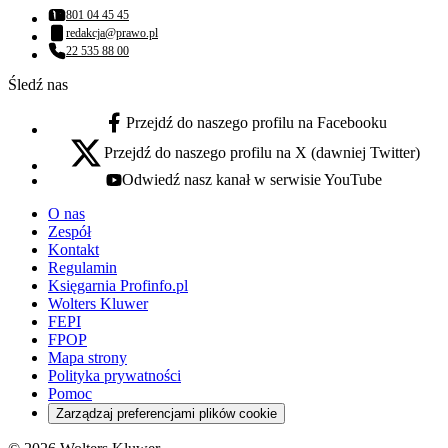
801 04 45 45
Numer telefonu:
redakcja@prawo.pl
Adres email:
22 535 88 00
Numer telefonu:
Śledź nas
Przejdź do naszego profilu na Facebooku
facebook - otwiera się w nowej karcie
Przejdź do naszego profilu na X (dawniej Twitter)
x - otwiera się w nowej karcie
Odwiedź nasz kanał w serwisie YouTube
youtube - otwiera się w nowej karcie
O nas
Zespół
Kontakt
Regulamin
Księgarnia Profinfo.pl
Wolters Kluwer
FEPI
FPOP
Mapa strony
Polityka prywatności
Pomoc
Zarządzaj preferencjami plików cookie