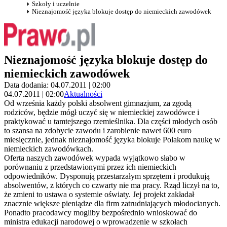
Szkoły i uczelnie
Nieznajomość języka blokuje dostęp do niemieckich zawodówek
Nieznajomość języka blokuje dostęp do
niemieckich zawodówek
Data dodania: 04.07.2011 | 02:00
04.07.2011 | 02:00
Aktualności
Od września każdy polski absolwent gimnazjum, za zgodą
rodziców, będzie mógł uczyć się w niemieckiej zawodówce i
praktykować u tamtejszego rzemieślnika. Dla części młodych osób
to szansa na zdobycie zawodu i zarobienie nawet 600 euro
miesięcznie, jednak nieznajomość języka blokuje Polakom naukę w
niemieckich zawodówkach.
Oferta naszych zawodówek wypada wyjątkowo słabo w
porównaniu z przedstawionymi przez ich niemieckich
odpowiedników. Dysponują przestarzałym sprzętem i produkują
absolwentów, z których co czwarty nie ma pracy. Rząd liczył na to,
że zmieni to ustawa o systemie oświaty. Jej projekt zakładał
znacznie większe pieniądze dla firm zatrudniających młodocianych.
Ponadto pracodawcy mogliby bezpośrednio wnioskować do
ministra edukacji narodowej o wprowadzenie w szkołach