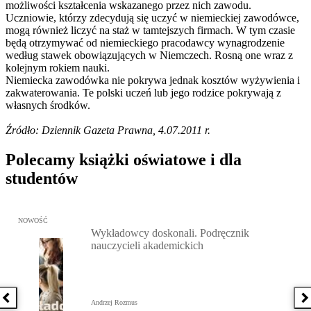
możliwości kształcenia wskazanego przez nich zawodu.
Uczniowie, którzy zdecydują się uczyć w niemieckiej zawodówce,
mogą również liczyć na staż w tamtejszych firmach. W tym czasie
będą otrzymywać od niemieckiego pracodawcy wynagrodzenie
według stawek obowiązujących w Niemczech. Rosną one wraz z
kolejnym rokiem nauki.
Niemiecka zawodówka nie pokrywa jednak kosztów wyżywienia i
zakwaterowania. Te polski uczeń lub jego rodzice pokrywają z
własnych środków.
Źródło: Dziennik Gazeta Prawna, 4.07.2011 r.
Polecamy książki oświatowe i dla
studentów
Przejdź do: Wykładowcy doskonali. Podręcznik nauczycieli akadem
NOWOŚĆ
Wykładowcy doskonali. Podręcznik
nauczycieli akademickich
Poprzednia książka
N
Andrzej Rozmus