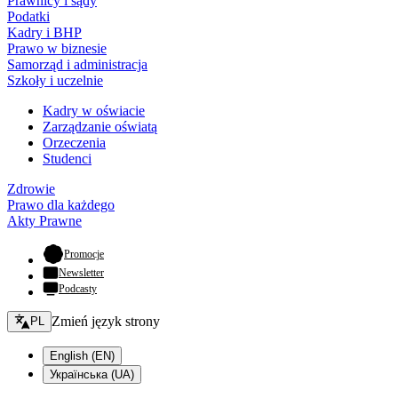
Prawnicy i sądy
Podatki
Kadry i BHP
Prawo w biznesie
Samorząd i administracja
Szkoły i uczelnie
Kadry w oświacie
Zarządzanie oświatą
Orzeczenia
Studenci
Zdrowie
Prawo dla każdego
Akty Prawne
- otwiera się w nowej karcie
Promocje
Newsletter
Podcasty
Zmień język - bieżący:
Zmień język strony
PL
English (EN)
Українська (UA)