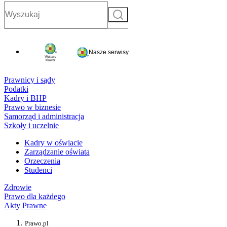
Szukaj
Nasze serwisy
Prawnicy i sądy
Podatki
Kadry i BHP
Prawo w biznesie
Samorząd i administracja
Szkoły i uczelnie
Kadry w oświacie
Zarządzanie oświatą
Orzeczenia
Studenci
Zdrowie
Prawo dla każdego
Akty Prawne
Prawo.pl