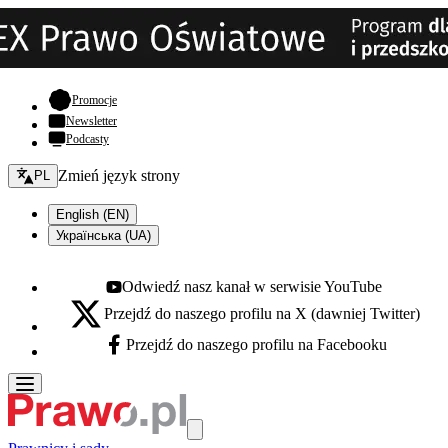
- otwiera się w nowej karcie
Promocje
Newsletter
Podcasty
Zmień język - bieżący:
Zmień język strony
PL
English (EN)
Українська (UA)
Odwiedź nasz kanał w serwisie YouTube
Youtube - otwiera się w nowej karcie
Przejdź do naszego profilu na X (dawniej Twitter)
X - otwiera się w nowej karcie
Przejdź do naszego profilu na Facebooku
Facebook - otwiera się w nowej karcie