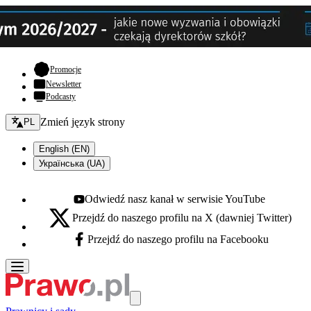
- otwiera się w nowej karcie
Promocje
Newsletter
Podcasty
Zmień język - bieżący:
Zmień język strony
PL
English (EN)
Українська (UA)
Odwiedź nasz kanał w serwisie YouTube
Youtube - otwiera się w nowej karcie
Przejdź do naszego profilu na X (dawniej Twitter)
X - otwiera się w nowej karcie
Przejdź do naszego profilu na Facebooku
Facebook - otwiera się w nowej karcie