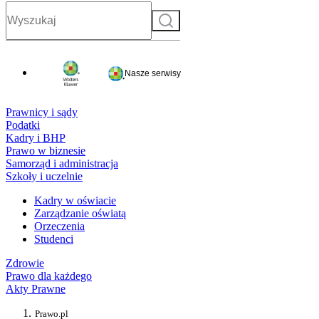
Szukaj
Nasze serwisy
Prawnicy i sądy
Podatki
Kadry i BHP
Prawo w biznesie
Samorząd i administracja
Szkoły i uczelnie
Kadry w oświacie
Zarządzanie oświatą
Orzeczenia
Studenci
Zdrowie
Prawo dla każdego
Akty Prawne
Prawo.pl