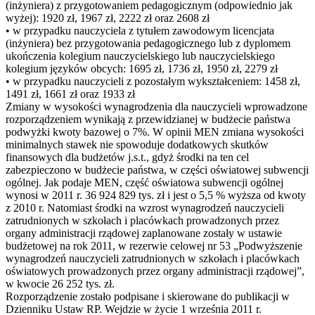
(inżyniera) z przygotowaniem pedagogicznym (odpowiednio jak
wyżej): 1920 zł, 1967 zł, 2222 zł oraz 2608 zł
• w przypadku nauczyciela z tytułem zawodowym licencjata
(inżyniera) bez przygotowania pedagogicznego lub z dyplomem
ukończenia kolegium nauczycielskiego lub nauczycielskiego
kolegium języków obcych: 1695 zł, 1736 zł, 1950 zł, 2279 zł
• w przypadku nauczycieli z pozostałym wykształceniem: 1458 zł,
1491 zł, 1661 zł oraz 1933 zł
Zmiany w wysokości wynagrodzenia dla nauczycieli wprowadzone
rozporządzeniem wynikają z przewidzianej w budżecie państwa
podwyżki kwoty bazowej o 7%. W opinii MEN zmiana wysokości
minimalnych stawek nie spowoduje dodatkowych skutków
finansowych dla budżetów j.s.t., gdyż środki na ten cel
zabezpieczono w budżecie państwa, w części oświatowej subwencji
ogólnej. Jak podaje MEN, część oświatowa subwencji ogólnej
wynosi w 2011 r. 36 924 829 tys. zł i jest o 5,5 % wyższa od kwoty
z 2010 r. Natomiast środki na wzrost wynagrodzeń nauczycieli
zatrudnionych w szkołach i placówkach prowadzonych przez
organy administracji rządowej zaplanowane zostały w ustawie
budżetowej na rok 2011, w rezerwie celowej nr 53 „Podwyższenie
wynagrodzeń nauczycieli zatrudnionych w szkołach i placówkach
oświatowych prowadzonych przez organy administracji rządowej”,
w kwocie 26 252 tys. zł.
Rozporządzenie zostało podpisane i skierowane do publikacji w
Dzienniku Ustaw RP. Wejdzie w życie 1 września 2011 r.