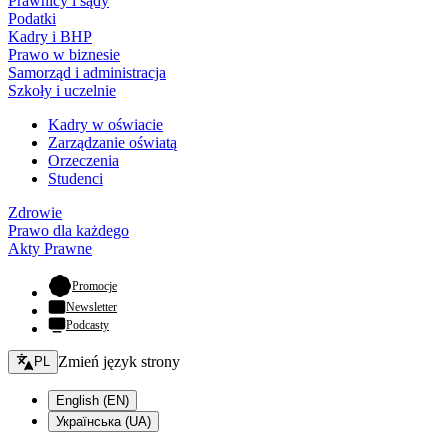
Prawnicy i sądy
Podatki
Kadry i BHP
Prawo w biznesie
Samorząd i administracja
Szkoły i uczelnie
Kadry w oświacie
Zarządzanie oświatą
Orzeczenia
Studenci
Zdrowie
Prawo dla każdego
Akty Prawne
- otwiera się w nowej karcie
Promocje
Newsletter
Podcasty
Zmień język - bieżący:
Zmień język strony
PL
English (EN)
Українська (UA)