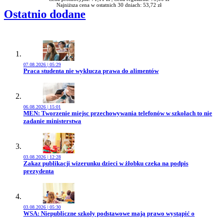
Najniższa cena w ostatnich 30 dniach: 53,72 zł
Ostatnio dodane
07.08.2026 | 05:29
Przejdź do artykułu:
Praca studenta nie wyklucza prawa do alimentów
06.08.2026 | 15:01
Przejdź do artykułu:
MEN: Tworzenie miejsc przechowywania telefonów w szkołach to nie
zadanie ministerstwa
03.08.2026 | 12:28
Przejdź do artykułu:
Zakaz publikacji wizerunku dzieci w żłobku czeka na podpis
prezydenta
03.08.2026 | 05:30
Przejdź do artykułu:
WSA: Niepubliczne szkoły podstawowe mają prawo wystąpić o