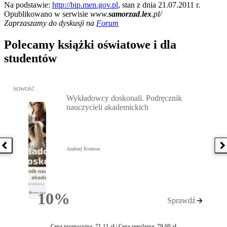
Na podstawie:
http://bip.men.gov.pl
, stan z dnia 21.07.2011 r.
Opublikowano w serwisie
www.
samorzad
.
lex
.pl/
Zaprzaszamy do dyskusji na
Forum
Polecamy książki oświatowe i dla
studentów
Przejdź do: Wykładowcy doskonali. Podręcznik nauczycieli akadem
NOWOŚĆ
Wykładowcy doskonali. Podręcznik
nauczycieli akademickich
Poprzednia książka
N
Andrzej Rozmus
10%
Sprawdź
Rabatu
Cena promocyjna: 71,11 zł |
Cena regularna: 79,00 zł