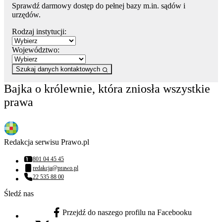
Sprawdź darmowy dostęp do pełnej bazy m.in. sądów i
urzędów.
Rodzaj instytucji:
Województwo:
Szukaj danych kontaktowych
Bajka o królewnie, która zniosła wszystkie
prawa
Redakcja serwisu Prawo.pl
801 04 45 45
Numer telefonu:
redakcja@prawo.pl
Adres email:
22 535 88 00
Numer telefonu:
Śledź nas
Przejdź do naszego profilu na Facebooku
facebook - otwiera się w nowej karcie