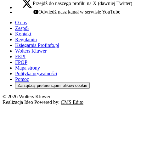
Przejdź do naszego profilu na X (dawniej Twitter)
x - otwiera się w nowej karcie
Odwiedź nasz kanał w serwisie YouTube
youtube - otwiera się w nowej karcie
O nas
Zespół
Kontakt
Regulamin
Księgarnia Profinfo.pl
Wolters Kluwer
FEPI
FPOP
Mapa strony
Polityka prywatności
Pomoc
Zarządzaj preferencjami plików cookie
© 2026 Wolters Kluwer
Realizacja Ideo Powered by:
CMS Edito