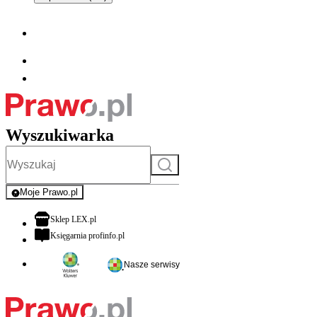
Wyszukiwarka
Szukaj
Moje Prawo.pl
- rejestracja i logowanie do serwisu
otwiera się w nowej karcie
Sklep LEX.pl
otwiera się w nowej karcie
Księgarnia profinfo.pl
Nasze serwisy