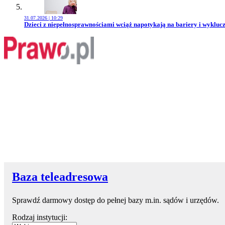
31.07.2026 | 10:29
Przejdź do artykułu:
Dzieci z niepełnosprawnościami wciąż napotykają na bariery i wykluc
Baza teleadresowa
Sprawdź darmowy dostęp do pełnej bazy m.in. sądów i urzędów.
Rodzaj instytucji: