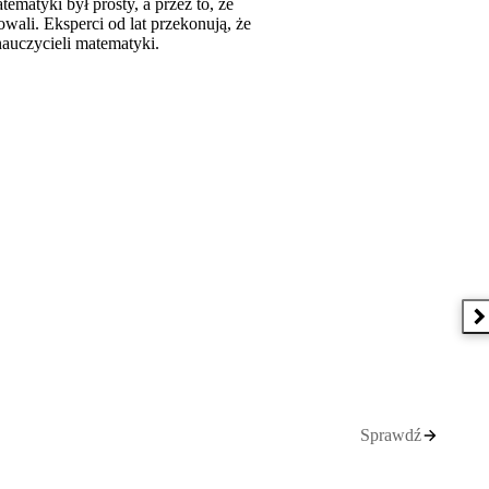
matyki był prosty, a przez to, że
ali. Eksperci od lat przekonują, że
nauczycieli matematyki.
N
Sprawdź