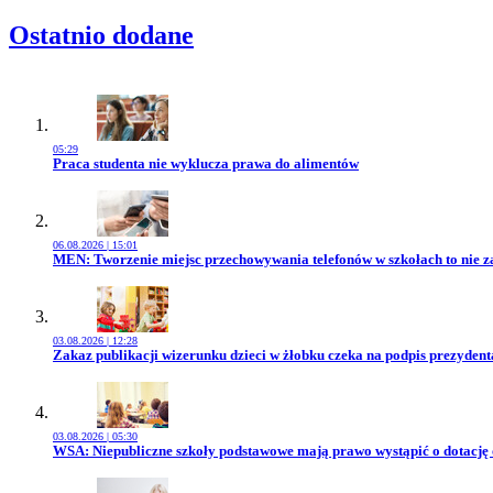
Ostatnio dodane
05:29
Przejdź do artykułu:
Praca studenta nie wyklucza prawa do alimentów
06.08.2026 | 15:01
Przejdź do artykułu:
MEN: Tworzenie miejsc przechowywania telefonów w szkołach to nie z
03.08.2026 | 12:28
Przejdź do artykułu:
Zakaz publikacji wizerunku dzieci w żłobku czeka na podpis prezydent
03.08.2026 | 05:30
Przejdź do artykułu:
WSA: Niepubliczne szkoły podstawowe mają prawo wystąpić o dotację