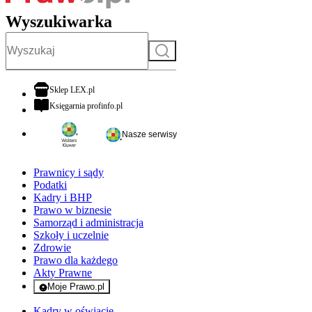
Wyszukiwarka
Szukaj
otwiera się w nowej karcie
Sklep LEX.pl
otwiera się w nowej karcie
Księgarnia profinfo.pl
Nasze serwisy
Prawnicy i sądy
Podatki
Kadry i BHP
Prawo w biznesie
Samorząd i administracja
Szkoły i uczelnie
Zdrowie
Prawo dla każdego
Akty Prawne
Moje Prawo.pl
- rejestracja i logowanie do serwisu
Kadry w oświacie