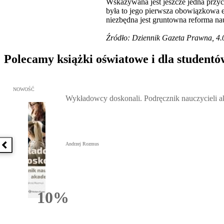
Wskazywana jest jeszcze jedna przycz
była to jego pierwsza obowiązkowa e
niezbędna jest gruntowna reforma nau
Źródło: Dziennik Gazeta Prawna, 4.0
Polecamy książki oświatowe i dla studentó
Przejdź do: Wykładowcy doskonali. Podręcznik nauczycieli akadem
NOWOŚĆ
Wykładowcy doskonali. Podręcznik nauczycieli 
Andrzej Rozmus
Poprzednia książka
10%
Rabatu