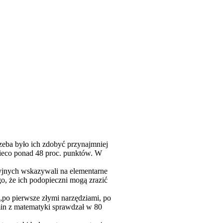
eba było ich zdobyć przynajmniej
 nieco ponad 48 proc. punktów. W
yjnych wskazywali na elementarne
, że ich podopieczni mogą zrazić
„po pierwsze złymi narzędziami, po
min z matematyki sprawdzał w 80