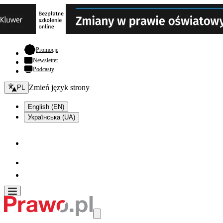
- otwiera się w nowej karcie
Promocje
Newsletter
Podcasty
Zmień język - bieżący:
Zmień język strony
PL
English (EN)
Українська (UA)