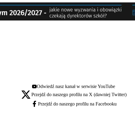
Odwiedź nasz kanał w serwisie YouTube
Youtube - otwiera się w nowej karcie
Przejdź do naszego profilu na X (dawniej Twitter)
X - otwiera się w nowej karcie
Przejdź do naszego profilu na Facebooku
Facebook - otwiera się w nowej karcie