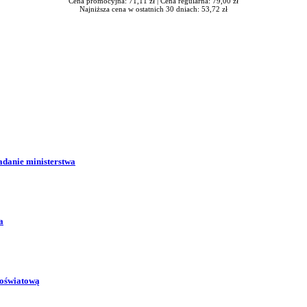
Cena promocyjna: 71,11 zł |
Cena regularna: 79,00 zł
Najniższa cena w ostatnich 30 dniach: 53,72 zł
adanie ministerstwa
a
 oświatową