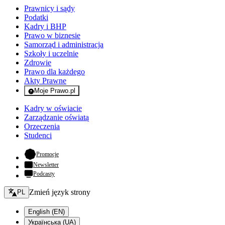
Prawnicy i sądy
Podatki
Kadry i BHP
Prawo w biznesie
Samorząd i administracja
Szkoły i uczelnie
Zdrowie
Prawo dla każdego
Akty Prawne
Moje Prawo.pl
- rejestracja i logowanie do serwisu
Kadry w oświacie
Zarządzanie oświatą
Orzeczenia
Studenci
- otwiera się w nowej karcie
Promocje
Newsletter
Podcasty
Zmień język - bieżący:
Zmień język strony
PL
English (EN)
Українська (UA)