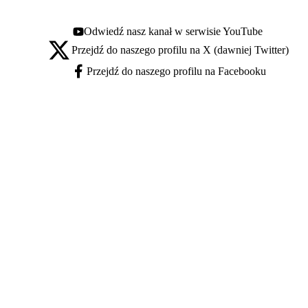
Odwiedź nasz kanał w serwisie YouTube
Youtube - otwiera się w nowej karcie
Przejdź do naszego profilu na X (dawniej Twitter)
X - otwiera się w nowej karcie
Przejdź do naszego profilu na Facebooku
Facebook - otwiera się w nowej karcie