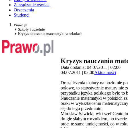
Zarządzanie oświatą
Orzeczenia
Studenci
Prawo.pl
Szkoły i uczelnie
Kryzys nauczania matematyki w szkołach
Kryzys nauczania mat
Data dodania: 04.07.2011 | 02:00
04.07.2011 | 02:00
Aktualności
Do zaliczenia matury na poziomie p
połowę, to statystycznie matury nie 
przypadku języka polskiego było to b
Nauczanie matematyki w polskich sz
braki w wykształceniu matematyczny
się do tego przedmiotu.
Mirosław Sawicki, wiceszef Centraln
drugie słabym rocznikiem, po trzec
proc. te same umiejętności, co w rok