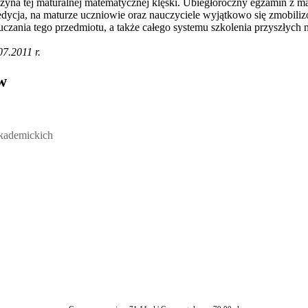
yna tej maturalnej matematycznej klęski. Ubiegłoroczny egzamin z mate
dycja, na maturze uczniowie oraz nauczyciele wyjątkowo się zmobilizow
czania tego przedmiotu, a także całego systemu szkolenia przyszłych 
7.2011 r.
w
ickich, Andrzej Rozmus - otwiera się w nowym oknie
akademickich