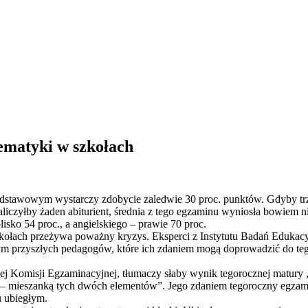
ematyki w szkołach
odstawowym wystarczy zdobycie zaledwie 30 proc. punktów. Gdyby trz
zaliczyłby żaden abiturient, średnia z tego egzaminu wyniosła bowiem
lisko 54 proc., a angielskiego – prawie 70 proc.
kołach przeżywa poważny kryzys. Eksperci z Instytutu Badań Edukac
m przyszłych pedagogów, które ich zdaniem mogą doprowadzić do tego
ej Komisji Egzaminacyjnej, tłumaczy słaby wynik tegorocznej matury 
ie – mieszanką tych dwóch elementów”. Jego zdaniem tegoroczny egza
u ubiegłym.