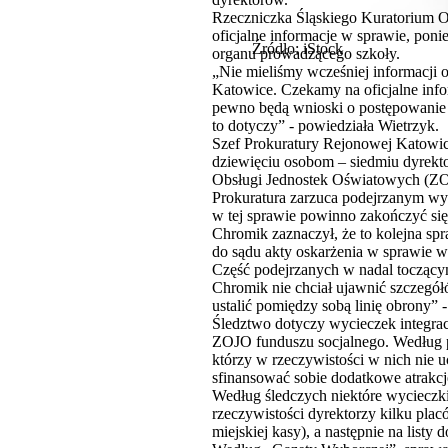
Rzeczniczka Śląskiego Kuratorium O
oficjalne informacje w sprawie, poni
Źródło: iStock
organu prowadzącego szkoły.
„Nie mieliśmy wcześniej informacji 
Katowice. Czekamy na oficjalne info
pewno będą wnioski o postępowanie w
to dotyczy” - powiedziała Wietrzyk.
Szef Prokuratury Rejonowej Katowic
dziewięciu osobom – siedmiu dyrekt
Obsługi Jednostek Oświatowych (Z
Prokuratura zarzuca podejrzanym wy
w tej sprawie powinno zakończyć się
Chromik zaznaczył, że to kolejna sp
do sądu akty oskarżenia w sprawie w
Część podejrzanych w nadal toczącym
Chromik nie chciał ujawnić szczegół
ustalić pomiędzy sobą linię obrony” -
Śledztwo dotyczy wycieczek integra
ZOJO funduszu socjalnego. Według pr
którzy w rzeczywistości w nich nie 
sfinansować sobie dodatkowe atrakcj
Według śledczych niektóre wycieczki
rzeczywistości dyrektorzy kilku pla
miejskiej kasy), a następnie na list