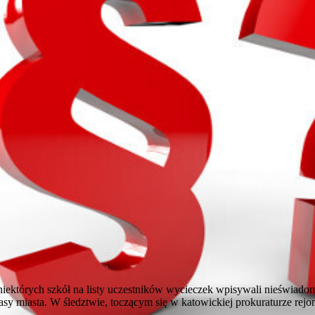
niektórych szkół na listy uczestników wycieczek wpisywali nieświado
sy miasta. W śledztwie, toczącym się w katowickiej prokuraturze rejo