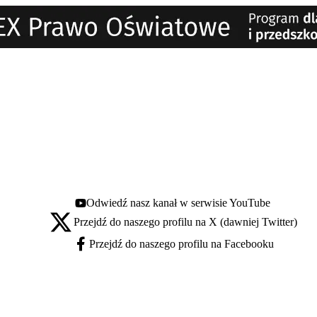
Odwiedź nasz kanał w serwisie YouTube
Youtube - otwiera się w nowej karcie
Przejdź do naszego profilu na X (dawniej Twitter)
X - otwiera się w nowej karcie
Przejdź do naszego profilu na Facebooku
Facebook - otwiera się w nowej karcie