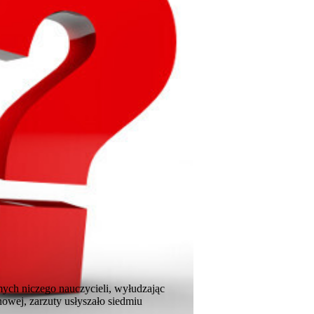
mych niczego nauczycieli, wyłudzając
nowej, zarzuty usłyszało siedmiu