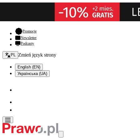
- otwiera się w nowej karcie
Promocje
Newsletter
Podcasty
Zmień język - bieżący:
Zmień język strony
PL
English (EN)
Українська (UA)