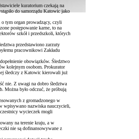
tawiciele kuratorium czekają na
wystąpiło do samorządu Katowic jako
a o tym organ prowadzący, czyli
dzone postępowanie karne, to na
ktorów szkół i przedszkoli, których
ledztwa przedstawiono zarzuty
i byłemu pracownikowi Zakładu
edopełnienie obowiązków. Śledztwo
utów kolejnym osobom. Prokurator
j śledczy z Katowic kierowali już
ść nie. Z uwagi na dobro śledztwa
ób. Można było odczuć, że próbują
inansowanych z gromadzonego w
ów wpisywano nazwiska nauczycieli,
uczestnicy wycieczek mogli
owany na terenie kraju, a w
ieczki nie są dofinansowywane z