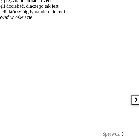
j przyznanej dotacji trzeba
i dociekać, dlaczego tak jest.
li, którzy nigdy na nich nie byli.
cować w oświacie.
N
Sprawdź