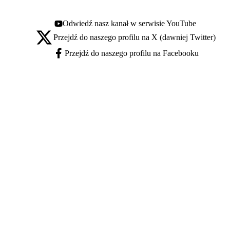
Odwiedź nasz kanał w serwisie YouTube
Youtube - otwiera się w nowej karcie
Przejdź do naszego profilu na X (dawniej Twitter)
X - otwiera się w nowej karcie
Przejdź do naszego profilu na Facebooku
Facebook - otwiera się w nowej karcie