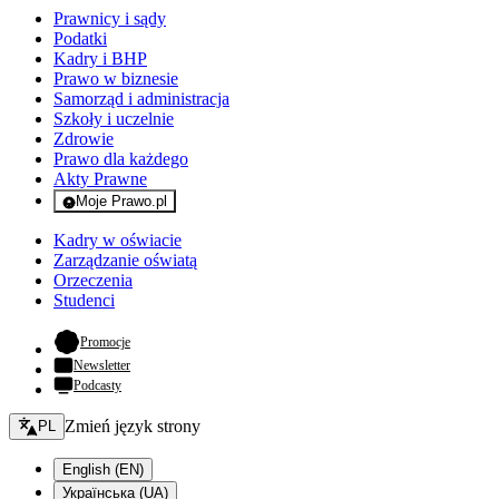
Prawnicy i sądy
Podatki
Kadry i BHP
Prawo w biznesie
Samorząd i administracja
Szkoły i uczelnie
Zdrowie
Prawo dla każdego
Akty Prawne
Moje Prawo.pl
- rejestracja i logowanie do serwisu
Kadry w oświacie
Zarządzanie oświatą
Orzeczenia
Studenci
- otwiera się w nowej karcie
Promocje
Newsletter
Podcasty
Zmień język - bieżący:
Zmień język strony
PL
English (EN)
Українська (UA)