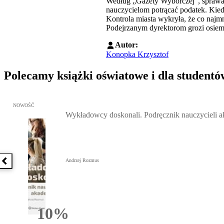
Według „Gazety Wyborczej”, sprawa wy
nauczycielom potrącać podatek. Kiedy
Kontrola miasta wykryła, że co najmn
Podejrzanym dyrektorom grozi osiem 
Autor:
Konopka Krzysztof
Polecamy książki oświatowe i dla studentó
Przejdź do: Wykładowcy doskonali. Podręcznik nauczycieli akadem
NOWOŚĆ
Wykładowcy doskonali. Podręcznik nauczycieli 
Andrzej Rozmus
Poprzednia książka
10%
Rabatu