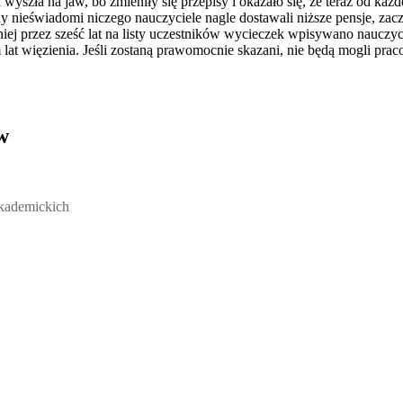
szła na jaw, bo zmieniły się przepisy i okazało się, że teraz od każde
 nieświadomi niczego nauczyciele nagle dostawali niższe pensje, zaczęl
iej przez sześć lat na listy uczestników wycieczek wpisywano nauczycie
lat więzienia. Jeśli zostaną prawomocnie skazani, nie będą mogli pra
w
ickich, Andrzej Rozmus - otwiera się w nowym oknie
akademickich