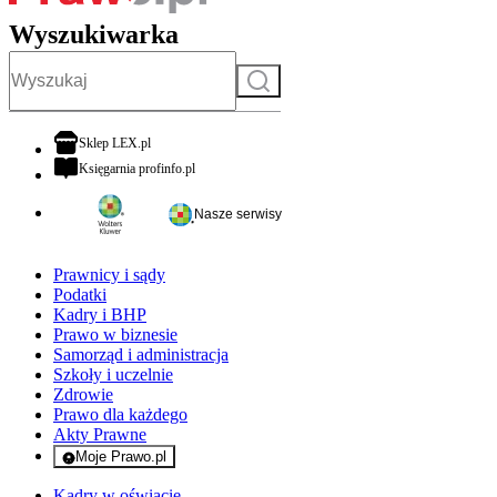
Wyszukiwarka
Szukaj
otwiera się w nowej karcie
Sklep LEX.pl
otwiera się w nowej karcie
Księgarnia profinfo.pl
Nasze serwisy
Prawnicy i sądy
Podatki
Kadry i BHP
Prawo w biznesie
Samorząd i administracja
Szkoły i uczelnie
Zdrowie
Prawo dla każdego
Akty Prawne
Moje Prawo.pl
- rejestracja i logowanie do serwisu
Kadry w oświacie