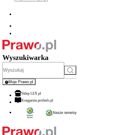
Wyszukiwarka
Szukaj
Moje Prawo.pl
- rejestracja i logowanie do serwisu
otwiera się w nowej karcie
Sklep LEX.pl
otwiera się w nowej karcie
Księgarnia profinfo.pl
Nasze serwisy