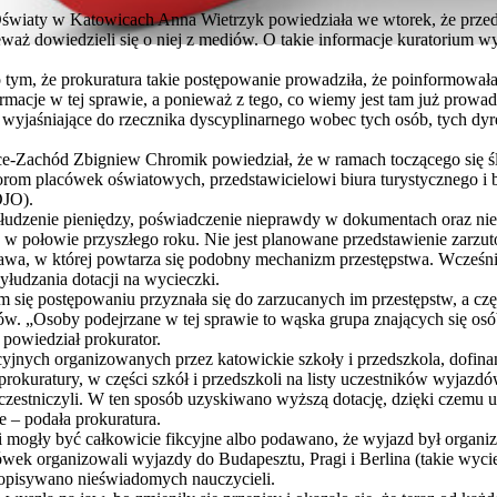
światy w Katowicach Anna Wietrzyk powiedziała we wtorek, że przeds
eważ dowiedzieli się o niej z mediów. O takie informacje kuratorium 
o tym, że prokuratura takie postępowanie prowadziła, że poinformował
rmacje w tej sprawie, a ponieważ z tego, co wiemy jest tam już prowa
yjaśniające do rzecznika dyscyplinarnego wobec tych osób, tych dyre
e-Zachód Zbigniew Chromik powiedział, że w ramach toczącego się ś
orom placówek oświatowych, przedstawicielowi biura turystycznego 
OJO).
łudzenie pieniędzy, poświadczenie nieprawdy w dokumentach oraz ni
 w połowie przyszłego roku. Nie jest planowane przedstawienie zarz
rawa, w której powtarza się podobny mechanizm przestępstwa. Wcześnie
yłudzania dotacji na wycieczki.
 się postępowaniu przyznała się do zarzucanych im przestępstw, a czę
ów. „Osoby podejrzane w tej sprawie to wąska grupa znających się os
 powiedział prokurator.
cyjnych organizowanych przez katowickie szkoły i przedszkola, dof
okuratury, w części szkół i przedszkoli na listy uczestników wyjazd
uczestniczyli. W ten sposób uzyskiwano wyższą dotację, dzięki czemu 
e – podała prokuratura.
 mogły być całkowicie fikcyjne albo podawano, że wyjazd był organiz
cówek organizowali wyjazdy do Budapesztu, Pragi i Berlina (takie wyc
y dopisywano nieświadomych nauczycieli.