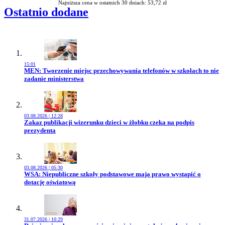
Najniższa cena w ostatnich 30 dniach: 53,72 zł
Ostatnio dodane
15:01
Przejdź do artykułu:
MEN: Tworzenie miejsc przechowywania telefonów w szkołach to nie
zadanie ministerstwa
03.08.2026 | 12:28
Przejdź do artykułu:
Zakaz publikacji wizerunku dzieci w żłobku czeka na podpis
prezydenta
03.08.2026 | 05:30
Przejdź do artykułu:
WSA: Niepubliczne szkoły podstawowe mają prawo wystąpić o
dotację oświatową
31.07.2026 | 10:29