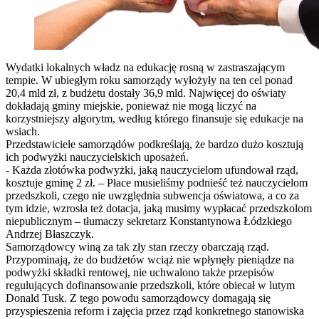
Wydatki lokalnych władz na edukację rosną w zastraszającym
tempie. W ubiegłym roku samorządy wyłożyły na ten cel ponad
20,4 mld zł, z budżetu dostały 36,9 mld. Najwięcej do oświaty
dokładają gminy miejskie, ponieważ nie mogą liczyć na
korzystniejszy algorytm, według którego finansuje się edukacje na
wsiach.
Przedstawiciele samorządów podkreślają, że bardzo dużo kosztują
ich podwyżki nauczycielskich uposażeń.
- Każda złotówka podwyżki, jaką nauczycielom ufundował rząd,
kosztuje gminę 2 zł. – Płace musieliśmy podnieść też nauczycielom
przedszkoli, czego nie uwzględnia subwencja oświatowa, a co za
tym idzie, wzrosła też dotacja, jaką musimy wypłacać przedszkolom
niepublicznym – tłumaczy sekretarz Konstantynowa Łódzkiego
Andrzej Błaszczyk.
Samorządowcy winą za tak zły stan rzeczy obarczają rząd.
Przypominają, że do budżetów wciąż nie wpłynęły pieniądze na
podwyżki składki rentowej, nie uchwalono także przepisów
regulujących dofinansowanie przedszkoli, które obiecał w lutym
Donald Tusk. Z tego powodu samorządowcy domagają się
przyspieszenia reform i zajęcia przez rząd konkretnego stanowiska