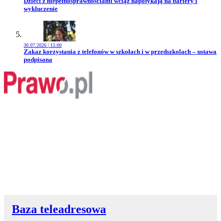
Przejdź do artykułu:
Dzieci z niepełnosprawnościami wciąż napotykają na bariery i
wykluczenie
30.07.2026 | 15:00
Przejdź do artykułu:
Zakaz korzystania z telefonów w szkołach i w przedszkolach – ustawa
podpisana
Baza teleadresowa