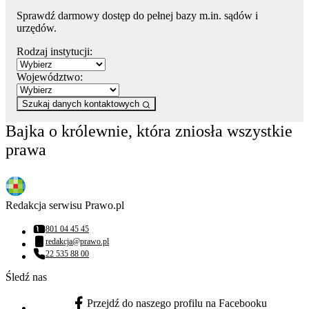
Sprawdź darmowy dostęp do pełnej bazy m.in. sądów i
urzędów.
Rodzaj instytucji:
Województwo:
Szukaj danych kontaktowych
Bajka o królewnie, która zniosła wszystkie
prawa
Redakcja serwisu Prawo.pl
801 04 45 45
Numer telefonu:
redakcja@prawo.pl
Adres email:
22 535 88 00
Numer telefonu:
Śledź nas
Przejdź do naszego profilu na Facebooku
facebook - otwiera się w nowej karcie