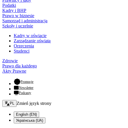
Prawnicy i sądy
Podatki
Kadry i BHP
Prawo w biznesie
Samorząd i administracja
Szkoły i uczelnie
Kadry w oświacie
Zarządzanie oświatą
Orzeczenia
Studenci
Zdrowie
Prawo dla każdego
Akty Prawne
- otwiera się w nowej karcie
Promocje
Newsletter
Podcasty
Zmień język - bieżący:
Zmień język strony
PL
English (EN)
Українська (UA)