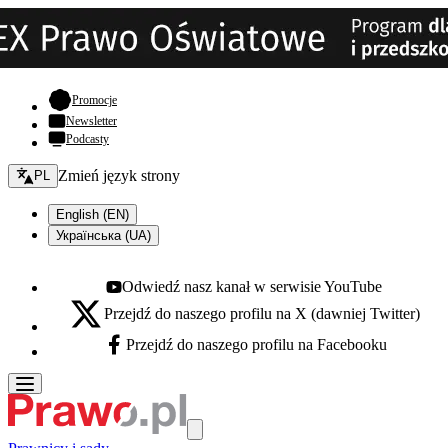
- otwiera się w nowej karcie
Promocje
Newsletter
Podcasty
Zmień język - bieżący:
Zmień język strony
PL
English (EN)
Українська (UA)
Odwiedź nasz kanał w serwisie YouTube
Youtube - otwiera się w nowej karcie
Przejdź do naszego profilu na X (dawniej Twitter)
X - otwiera się w nowej karcie
Przejdź do naszego profilu na Facebooku
Facebook - otwiera się w nowej karcie