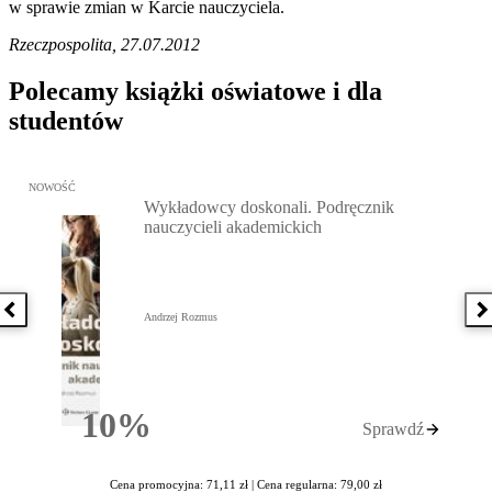
w sprawie zmian w Karcie nauczyciela.
Rzeczpospolita, 27.07.2012
Polecamy książki oświatowe i dla
studentów
Przejdź do: Wykładowcy doskonali. Podręcznik nauczycieli akadem
NOWOŚĆ
Wykładowcy doskonali. Podręcznik
nauczycieli akademickich
Poprzednia książka
N
Andrzej Rozmus
10%
Sprawdź
Rabatu
Cena promocyjna: 71,11 zł |
Cena regularna: 79,00 zł