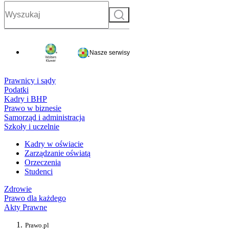
Szukaj
Nasze serwisy
Prawnicy i sądy
Podatki
Kadry i BHP
Prawo w biznesie
Samorząd i administracja
Szkoły i uczelnie
Kadry w oświacie
Zarządzanie oświatą
Orzeczenia
Studenci
Zdrowie
Prawo dla każdego
Akty Prawne
Prawo.pl