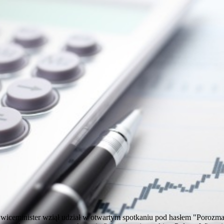
ceminister wziął udział w otwartym spotkaniu pod hasłem "Porozma