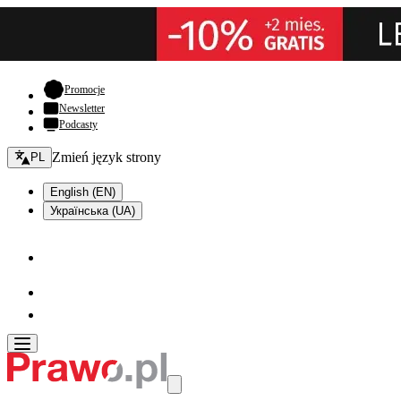
- otwiera się w nowej karcie
Promocje
Newsletter
Podcasty
Zmień język - bieżący:
Zmień język strony
PL
English (EN)
Українська (UA)