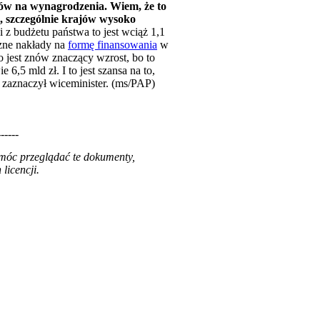
adów na wynagrodzenia. Wiem, że to
i, szczególnie krajów wysoko
i z budżetu państwa to jest wciąż 1,1
czne nakłady na
formę finansowania
w
 jest znów znaczący wzrost, bo to
6,5 mld zł. I to jest szansa na to,
 zaznaczył wiceminister. (ms/PAP)
------
 móc przeglądać te dokumenty,
licencji.