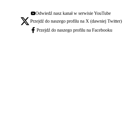
Odwiedź nasz kanał w serwisie YouTube
Youtube - otwiera się w nowej karcie
Przejdź do naszego profilu na X (dawniej Twitter)
X - otwiera się w nowej karcie
Przejdź do naszego profilu na Facebooku
Facebook - otwiera się w nowej karcie