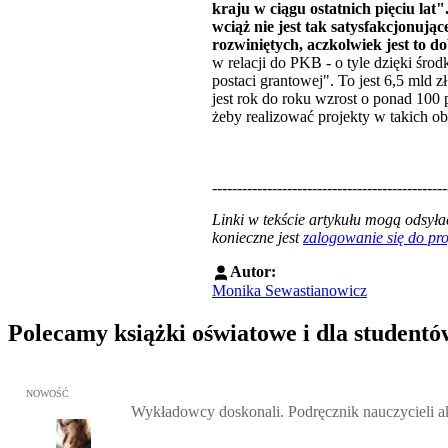
kraju w ciągu ostatnich pięciu la
wciąż nie jest tak satysfakcjonują
rozwiniętych, aczkolwiek jest to d
w relacji do PKB - o tyle dzięki śr
postaci grantowej". To jest 6,5 mld
jest rok do roku wzrost o ponad 100 p
żeby realizować projekty w takich o
-----------------------------------------------
Linki w tekście artykułu mogą odsy
konieczne jest
zalogowanie się do p
Autor:
Monika Sewastianowicz
Polecamy książki oświatowe i dla studentó
Przejdź do: Wykładowcy doskonali. Podręcznik nauczycieli akadem
NOWOŚĆ
Wykładowcy doskonali. Podręcznik nauczycieli 