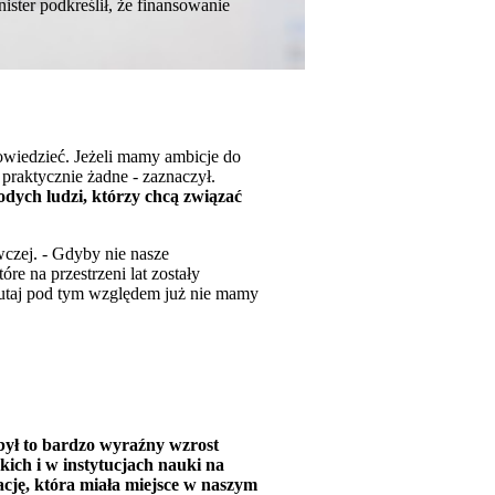
ster podkreślił, że finansowanie
powiedzieć. Jeżeli mamy ambicje do
 praktycznie żadne - zaznaczył.
odych ludzi, którzy chcą związać
wczej. - Gdyby nie nasze
re na przestrzeni lat zostały
 tutaj pod tym względem już nie mamy
był to bardzo wyraźny wzrost
ich i w instytucjach nauki na
cję, która miała miejsce w naszym