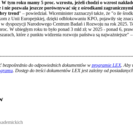
t". W tym roku mamy 5 proc. wzrostu, jeżeli chodzi o wzrost nakł
ce i nie pozwala jeszcze porównywać się z ośrodkami zagranicznym
obry trend
" – powiedział. Wiceminister zaznaczył także, że "o ile środk
odkom z Unii Europejskiej, dzięki odblokowaniu KPO, pojawiły się zna
 zł w dyspozycji Narodowego Centrum Badań i Rozwoju na rok 2025. To
roc. W ubiegłym roku to było ponad 3 mld zł; w 2025 - ponad 6, prawie 
bszarach, które z punktu widzenia rozwoju państwa są najważniejsze" –
-----------------------------------------------------------------------------------------
łać bezpośrednio do odpowiednich dokumentów w
programie LEX
. Aby
rogramu
. Dostęp do treści dokumentów LEX jest zależny od posiadanych 
w
ickich, Andrzej Rozmus - otwiera się w nowym oknie
akademickich