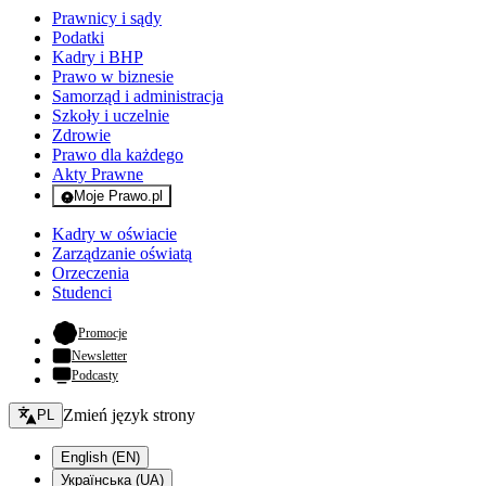
Prawnicy i sądy
Podatki
Kadry i BHP
Prawo w biznesie
Samorząd i administracja
Szkoły i uczelnie
Zdrowie
Prawo dla każdego
Akty Prawne
Moje Prawo.pl
- rejestracja i logowanie do serwisu
Kadry w oświacie
Zarządzanie oświatą
Orzeczenia
Studenci
- otwiera się w nowej karcie
Promocje
Newsletter
Podcasty
Zmień język - bieżący:
Zmień język strony
PL
English (EN)
Українська (UA)