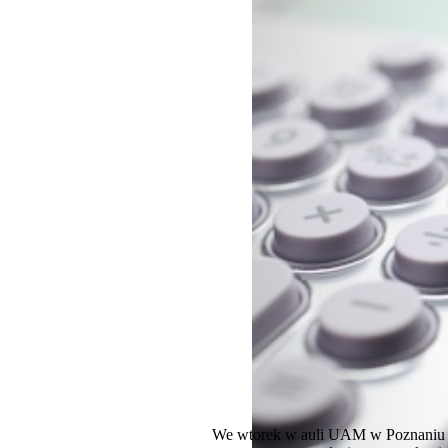
We wtorek w auli UAM w Poznaniu wi