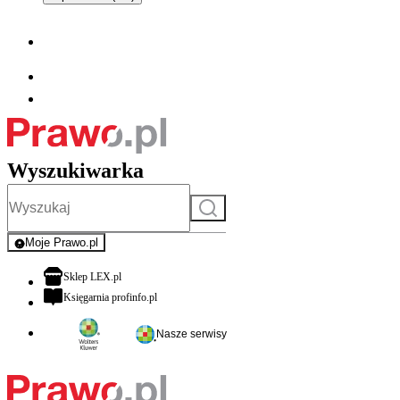
Wyszukiwarka
Szukaj
Moje Prawo.pl
- rejestracja i logowanie do serwisu
otwiera się w nowej karcie
Sklep LEX.pl
otwiera się w nowej karcie
Księgarnia profinfo.pl
Nasze serwisy