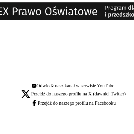
Odwiedź nasz kanał w serwisie YouTube
Youtube - otwiera się w nowej karcie
Przejdź do naszego profilu na X (dawniej Twitter)
X - otwiera się w nowej karcie
Przejdź do naszego profilu na Facebooku
Facebook - otwiera się w nowej karcie