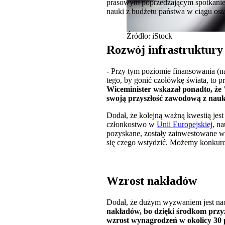
prasowym poprzedzającym spotkanie z
nauki z budżetu państwa w ciągu ost
Źródło: iStock
Rozwój infrastruktury
- Przy tym poziomie finansowania (na
tego, by gonić czołówkę świata, to p
Wiceminister wskazał ponadto, że 
swoją przyszłość zawodową z nauką
Dodał, że kolejną ważną kwestią jes
członkostwo w
Unii Europejskiej
, n
pozyskane, zostały zainwestowane w 
się czego wstydzić. Możemy konkuro
Wzrost nakładów
Dodał, że dużym wyzwaniem jest na
nakładów, bo dzięki środkom przyz
wzrost wynagrodzeń w okolicy 30 p