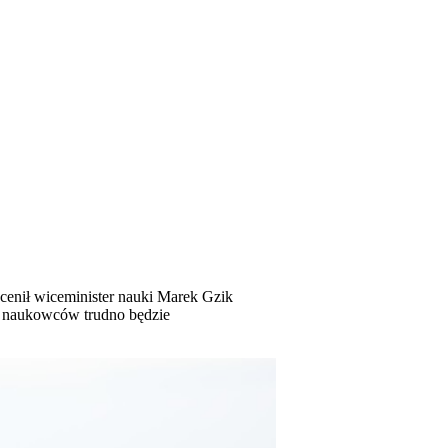
cenił wiceminister nauki Marek Gzik
h naukowców trudno będzie