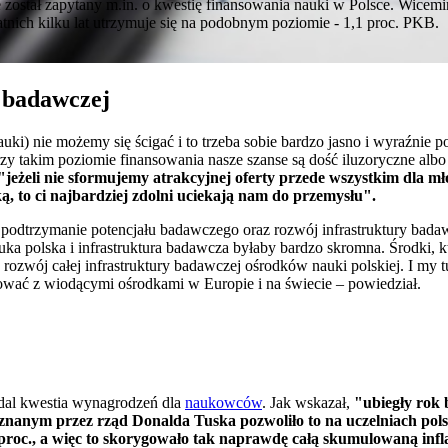
ostał zapytany m.in. o kwestię finansowania nauki w Polsce. Wicemini
atnich kilku lat utrzymuje się na podobnym poziomie - 1,1 proc. PKB.
 badawczej
uki) nie możemy się ścigać i to trzeba sobie bardzo jasno i wyraźnie 
rzy takim poziomie finansowania nasze szanse są dość iluzoryczne albo
"jeżeli nie sformujemy atrakcyjnej oferty przede wszystkim dla mł
, to ci najbardziej zdolni uciekają nam do przemysłu".
t podtrzymanie potencjału badawczego oraz rozwój infrastruktury bada
auka polska i infrastruktura badawcza byłaby bardzo skromna. Środki, któ
rozwój całej infrastruktury badawczej ośrodków nauki polskiej. I my
wać z wiodącymi ośrodkami w Europie i na świecie – powiedział.
dal kwestia wynagrodzeń dla
naukowców
. Jak wskazał,
"ubiegły rok 
nanym przez rząd Donalda Tuska pozwoliło to na uczelniach polsk
roc., a więc to skorygowało tak naprawdę całą skumulowaną infla