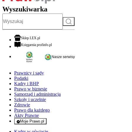
Wyszukiwarka
Szukaj
otwiera się w nowej karcie
Sklep LEX.pl
otwiera się w nowej karcie
Księgarnia profinfo.pl
Nasze serwisy
Prawnicy i sądy
Podatki
Kadry i BHP
Prawo w biznesie
Samorząd i administracja
Szkoły i uczelnie
Zdrowie
Prawo dla każdego
Akty Prawne
Moje Prawo.pl
- rejestracja i logowanie do serwisu
Kadry w oświacie