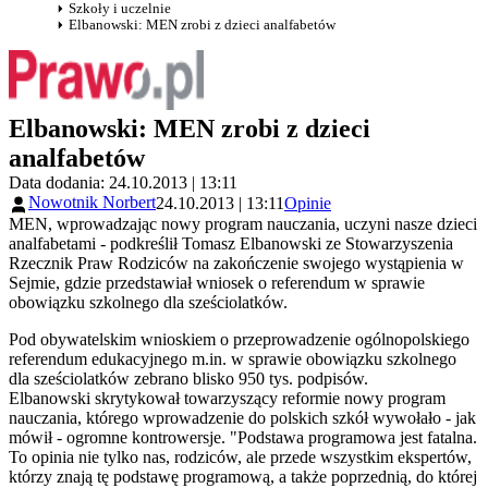
Szkoły i uczelnie
Elbanowski: MEN zrobi z dzieci analfabetów
Elbanowski: MEN zrobi z dzieci
analfabetów
Data dodania: 24.10.2013 | 13:11
Nowotnik Norbert
24.10.2013 | 13:11
Opinie
MEN, wprowadzając nowy program nauczania, uczyni nasze dzieci
analfabetami - podkreślił Tomasz Elbanowski ze Stowarzyszenia
Rzecznik Praw Rodziców na zakończenie swojego wystąpienia w
Sejmie, gdzie przedstawiał wniosek o referendum w sprawie
obowiązku szkolnego dla sześciolatków.
Pod obywatelskim wnioskiem o przeprowadzenie ogólnopolskiego
referendum edukacyjnego m.in. w sprawie obowiązku szkolnego
dla sześciolatków zebrano blisko 950 tys. podpisów.
Elbanowski skrytykował towarzyszący reformie nowy program
nauczania, którego wprowadzenie do polskich szkół wywołało - jak
mówił - ogromne kontrowersje. "Podstawa programowa jest fatalna.
To opinia nie tylko nas, rodziców, ale przede wszystkim ekspertów,
którzy znają tę podstawę programową, a także poprzednią, do której