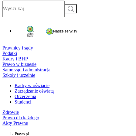
Szukaj
Nasze serwisy
Prawnicy i sądy
Podatki
Kadry i BHP
Prawo w biznesie
Samorząd i administracja
Szkoły i uczelnie
Kadry w oświacie
Zarządzanie oświatą
Orzeczenia
Studenci
Zdrowie
Prawo dla każdego
Akty Prawne
Prawo.pl