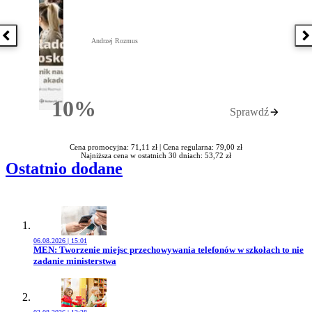
Poprzednia książka
N
Andrzej Rozmus
10%
Sprawdź
Rabatu
Cena promocyjna: 71,11 zł |
Cena regularna: 79,00 zł
Najniższa cena w ostatnich 30 dniach: 53,72 zł
Ostatnio dodane
06.08.2026 | 15:01
Przejdź do artykułu:
MEN: Tworzenie miejsc przechowywania telefonów w szkołach to nie
zadanie ministerstwa