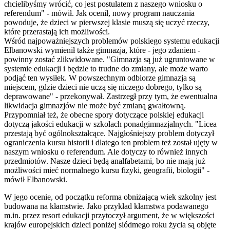
chcielibyśmy wrócić, co jest postulatem z naszego wniosku o
referendum" - mówił. Jak ocenił, nowy program nauczania
powoduje, że dzieci w pierwszej klasie muszą się uczyć rzeczy,
które przerastają ich możliwości.
Wśród najpoważniejszych problemów polskiego systemu edukacji
Elbanowski wymienił także gimnazja, które - jego zdaniem -
powinny zostać zlikwidowane. "Gimnazja są już ugruntowane w
systemie edukacji i będzie to trudne do zmiany, ale może warto
podjąć ten wysiłek. W powszechnym odbiorze gimnazja są
miejscem, gdzie dzieci nie uczą się niczego dobrego, tylko są
deprawowane" - przekonywał. Zastrzegł przy tym, że ewentualna
likwidacja gimnazjów nie może być zmianą gwałtowną.
Przypomniał też, że obecne spory dotyczące polskiej edukacji
dotyczą jakości edukacji w szkołach ponadgimnazjalnych. "Licea
przestają być ogólnokształcące. Najgłośniejszy problem dotyczył
ograniczenia kursu historii i dlatego ten problem też został ujęty w
naszym wniosku o referendum. Ale dotyczy to również innych
przedmiotów. Nasze dzieci będą analfabetami, bo nie mają już
możliwości mieć normalnego kursu fizyki, geografii, biologii" -
mówił Elbanowski.
W jego ocenie, od początku reforma obniżającą wiek szkolny jest
budowana na kłamstwie. Jako przykład kłamstwa podawanego
m.in. przez resort edukacji przytoczył argument, że w większości
krajów europejskich dzieci poniżej siódmego roku życia są objęte