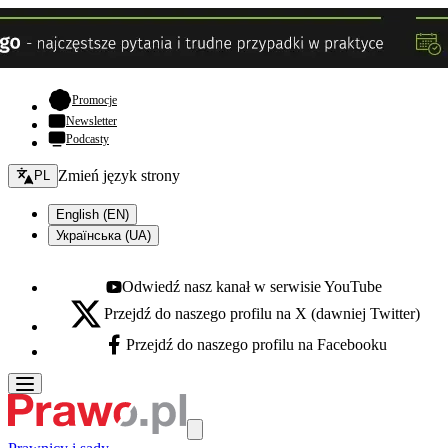
- otwiera się w nowej karcie
Promocje
Newsletter
Podcasty
Zmień język - bieżący:
Zmień język strony
PL
English (EN)
Українська (UA)
Odwiedź nasz kanał w serwisie YouTube
Youtube - otwiera się w nowej karcie
Przejdź do naszego profilu na X (dawniej Twitter)
X - otwiera się w nowej karcie
Przejdź do naszego profilu na Facebooku
Facebook - otwiera się w nowej karcie