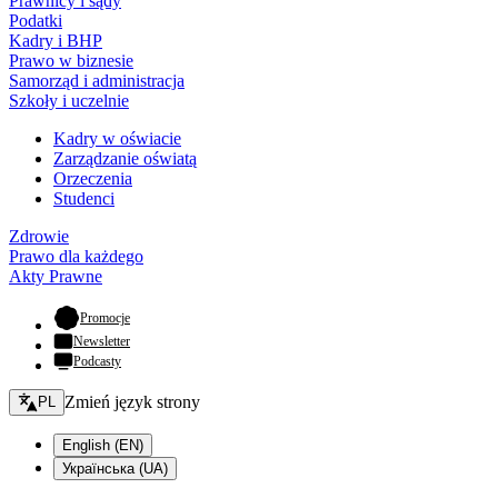
Prawnicy i sądy
Podatki
Kadry i BHP
Prawo w biznesie
Samorząd i administracja
Szkoły i uczelnie
Kadry w oświacie
Zarządzanie oświatą
Orzeczenia
Studenci
Zdrowie
Prawo dla każdego
Akty Prawne
- otwiera się w nowej karcie
Promocje
Newsletter
Podcasty
Zmień język - bieżący:
Zmień język strony
PL
English (EN)
Українська (UA)