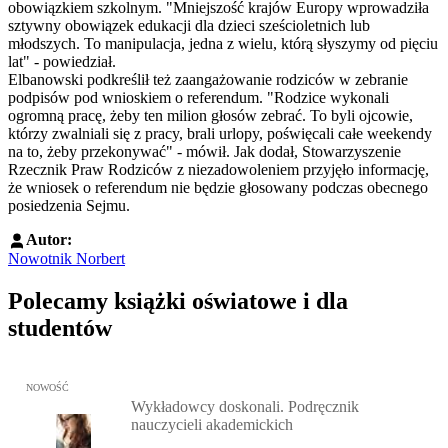
obowiązkiem szkolnym. "Mniejszość krajów Europy wprowadziła
sztywny obowiązek edukacji dla dzieci sześcioletnich lub
młodszych. To manipulacja, jedna z wielu, którą słyszymy od pięciu
lat" - powiedział.
Elbanowski podkreślił też zaangażowanie rodziców w zebranie
podpisów pod wnioskiem o referendum. "Rodzice wykonali
ogromną pracę, żeby ten milion głosów zebrać. To byli ojcowie,
którzy zwalniali się z pracy, brali urlopy, poświęcali całe weekendy
na to, żeby przekonywać" - mówił. Jak dodał, Stowarzyszenie
Rzecznik Praw Rodziców z niezadowoleniem przyjęło informację,
że wniosek o referendum nie będzie głosowany podczas obecnego
posiedzenia Sejmu.
Autor:
Nowotnik Norbert
Polecamy książki oświatowe i dla
studentów
Przejdź do: Wykładowcy doskonali. Podręcznik nauczycieli akadem
NOWOŚĆ
Wykładowcy doskonali. Podręcznik
nauczycieli akademickich