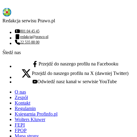
Redakcja serwisu Prawo.pl
801 04 45 45
Numer telefonu:
redakcja@prawo.pl
Adres email:
22 535 88 00
Numer telefonu:
Śledź nas
Przejdź do naszego profilu na Facebooku
facebook - otwiera się w nowej karcie
Przejdź do naszego profilu na X (dawniej Twitter)
x - otwiera się w nowej karcie
Odwiedź nasz kanał w serwisie YouTube
youtube - otwiera się w nowej karcie
O nas
Zespół
Kontakt
Regulamin
Księgarnia Profinfo.pl
Wolters Kluwer
FEPI
FPOP
Mapa strony