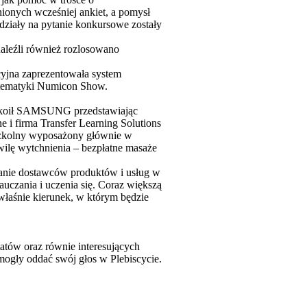
ionych wcześniej ankiet, a pomysł
działy na pytanie konkursowe zostały
naleźli również rozlosowano
cyjna zaprezentowała system
tematyki Numicon Show.
pokoił SAMSUNG przedstawiając
 i firma Transfer Learning Solutions
Szkolny wyposażony głównie w
wilę wytchnienia – bezpłatne masaże
anie dostawców produktów i usług w
auczania i uczenia się. Coraz większą
 właśnie kierunek, w którym będzie
atów oraz równie interesujących
mogły oddać swój głos w Plebiscycie.