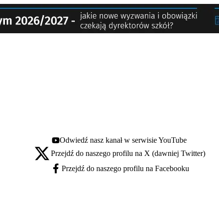
Odwiedź nasz kanał w serwisie YouTube
Youtube - otwiera się w nowej karcie
Przejdź do naszego profilu na X (dawniej Twitter)
X - otwiera się w nowej karcie
Przejdź do naszego profilu na Facebooku
Facebook - otwiera się w nowej karcie