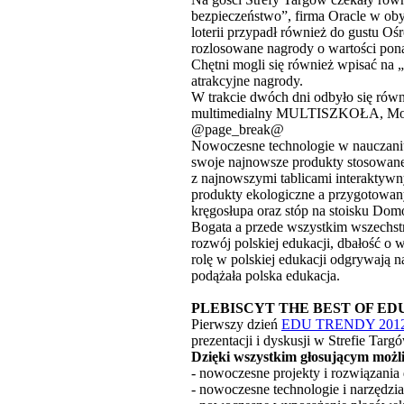
bezpieczeństwo”, firma Oracle w ob
loterii przypadł również do gustu O
rozlosowane nagrody o wartości pona
Chętni mogli się również wpisać na 
atrakcyjne nagrody.
W trakcie dwóch dni odbyło się równ
multimedialny MULTISZKOŁA, Moje 
@page_break@
Nowoczesne technologie w nauczani
swoje najnowsze produkty stosowane 
z najnowszymi tablicami interakty
produkty ekologiczne a przygotowany
kręgosłupa oraz stóp na stoisku Do
Bogata a przede wszystkim wszechs
rozwój polskiej edukacji, dbałość o 
rolę w polskiej edukacji odgrywają n
podążała polska edukacja.
PLEBISCYT THE BEST OF ED
Pierwszy dzień
EDU TRENDY 201
prezentacji i dyskusji w Strefie Ta
Dzięki wszystkim głosującym możli
- nowoczesne projekty i rozwiązania 
- nowoczesne technologie i narzędzia