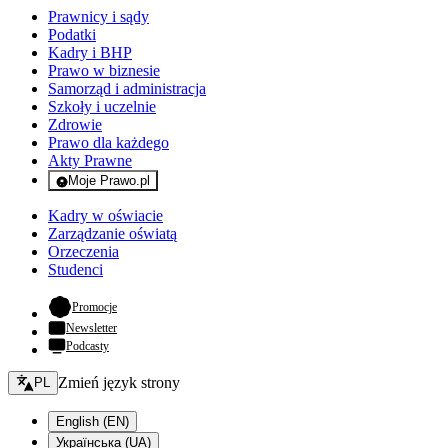
Prawnicy i sądy
Podatki
Kadry i BHP
Prawo w biznesie
Samorząd i administracja
Szkoły i uczelnie
Zdrowie
Prawo dla każdego
Akty Prawne
Moje Prawo.pl
- rejestracja i logowanie do serwisu
Kadry w oświacie
Zarządzanie oświatą
Orzeczenia
Studenci
- otwiera się w nowej karcie
Promocje
Newsletter
Podcasty
Zmień język - bieżący:
Zmień język strony
PL
English (EN)
Українська (UA)