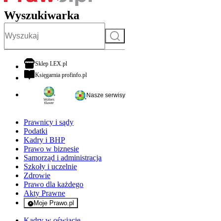
Wyszukiwarka
Szukaj
otwiera się w nowej karcie
Sklep LEX.pl
otwiera się w nowej karcie
Księgarnia profinfo.pl
Nasze serwisy
Prawnicy i sądy
Podatki
Kadry i BHP
Prawo w biznesie
Samorząd i administracja
Szkoły i uczelnie
Zdrowie
Prawo dla każdego
Akty Prawne
Moje Prawo.pl
- rejestracja i logowanie do serwisu
Kadry w oświacie