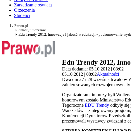
Zarządzanie oświatą
Orzeczenia
Studenci
Prawo.pl
Szkoły i uczelnie
Edu Trendy 2012, Innowacje i jakość w edukacji - podsumowanie wyd
Edu Trendy 2012, Inno
Data dodania: 05.10.2012 | 08:02
05.10.2012 | 08:02
Aktualności
Dwa dni 27 i 28 września trwało w W
zainteresowanych rozwojem oświaty 
Organizatorami imprezy byli Wolte
honorowym zostało Ministerstwo Ed
Tegoroczne
EDU Trendy
odbyły się 
Warsztatów – zintegrowany program,
Konferencji Dyrektorów Przedszkoli 
prezentowali wystawcy związani z e
STREFA KONFERENCJI I WA