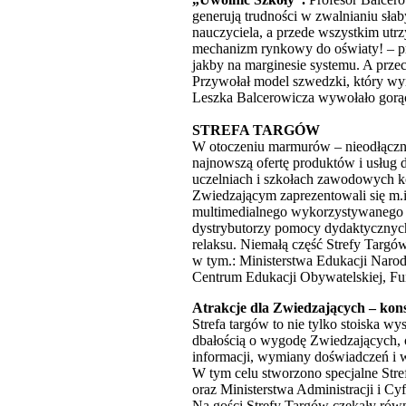
generują trudności w zwalnianiu sł
nauczyciela, a przede wszystkim ut
mechanizm rynkowy do oświaty! – prz
jakby na marginesie systemu. A prze
Przywołał model szwedzki, który wyr
Leszka Balcerowicza wywołało gorącą 
STREFA TARGÓW
W otoczeniu marmurów – nieodłączne
najnowszą ofertę produktów i usług
uczelniach i szkołach zawodowych k
Zwiedzającym zaprezentowali się m.
multimedialnego wykorzystywanego w
dystrybutorzy pomocy dydaktycznych,
relaksu. Niemałą część Strefy Targów 
w tym.: Ministerstwa Edukacji Nar
Centrum Edukacji Obywatelskiej, Fu
Atrakcje dla Zwiedzających – kons
Strefa targów to nie tylko stoiska w
dbałością o wygodę Zwiedzających, o
informacji, wymiany doświadczeń i wi
W tym celu stworzono specjalne Stre
oraz Ministerstwa Administracji i C
Na gości Strefy Targów czekały ró