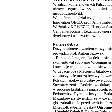
W salach konferencyjnych Pałacu Kult
różnych segmentów systemu oświatow
niepublicznego itd.
W konferencji udział wzięli m.in. p
Innovation OECD, prof. Anna Izabe
Woźniak z KOWEZiU, Henryka Stach
Centralnej Komisji Egzaminacyjnej i
dyrektorzy i nauczyciele szkół.
Panele i debaty
Dużym zainteresowaniem cieszyła się
prowadził prof. Antoni Jeżowski.
– Bardzo dobrze, że taka debata się 
skomentował spotkanie Wiceminister
koncepcję tego, co powinno się w pol
W debacie poza Maciejem Jakubowski
że nauczyciele muszą być wychowawc
Polskich, apelował o ustawowe upod
Stowarzyszenia „Rodzice w edukacji
w procesie kształcenia nauczycieli, 
Fedorowicz, Dyrektor Instytutu Bada
Mazurkiewicz stwierdził, że wyzwani
głos zabrali także przedstawiciele b
Microsoft. @page_break@
Ogromne 
„Uwolnić Szkoły”.
Profesor Balcero