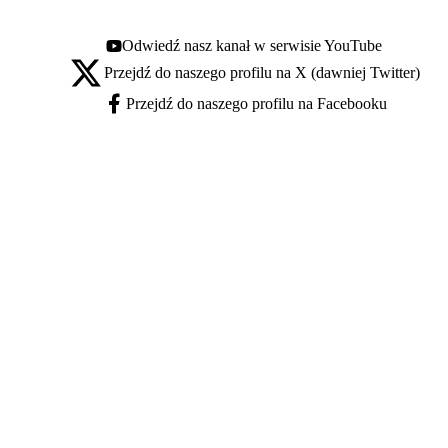
Odwiedź nasz kanał w serwisie YouTube
Youtube - otwiera się w nowej karcie
Przejdź do naszego profilu na X (dawniej Twitter)
X - otwiera się w nowej karcie
Przejdź do naszego profilu na Facebooku
Facebook - otwiera się w nowej karcie