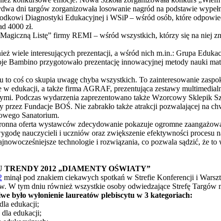
ydwa dni targów zorganizowała losowanie nagród na podstawie wypełn
środkowi Diagnostyki Edukacyjnej i WSiP – wśród osób, które odpowie
d 4000 zł.
„Magiczną Listę” firmy REMI – wśród wszystkich, którzy się na niej z
ież wiele interesujących prezentacji, a wśród nich m.in.: Grupa Eduka
Bambino przygotowało prezentację innowacyjnej metody nauki ma
u to coś co skupia uwagę chyba wszystkich. To zainteresowanie zas
w edukacji, a także firma AGRAF, prezentująca zestawy multimedialne
wnymi. Podczas wydarzenia zaprezentowano także Wzorcowy Sklepik 
 przez Fundacje BOŚ. Nie zabrakło także atrakcji pozwalającej na ch
mowego Sanatorium.
tronna oferta wystawców zdecydowanie pokazuje ogromne zaangażow
wygodę nauczycieli i uczniów oraz zwiększenie efektywności procesu n
ajnowocześniejsze technologie i rozwiązania, co pozwala sądzić, że to
U TRENDY 2012 „DIAMENTY OŚWIATY”
2
minął pod znakiem ciekawych spotkań w Strefie Konferencji i Warszt
rgów. W tym dniu również wszystkie osoby odwiedzające Strefę Targów 
we było wyłonienie laureatów plebiscytu w 3 kategoriach:
dla edukacji;
 dla edukacji;