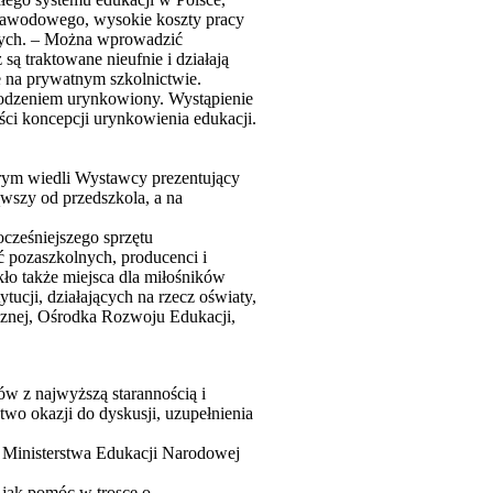
 zawodowego, wysokie koszty pracy
znych. – Można wprowadzić
ą traktowane nieufnie i działają
e na prywatnym szkolnictwie.
owodzeniem urynkowiony. Wystąpienie
ści koncepcji urynkowienia edukacji.
rym wiedli Wystawcy prezentujący
wszy od przedszkola, a na
cześniejszego sprzętu
 pozaszkolnych, producenci i
ło także miejsca dla miłośników
ytucji, działających na rzecz oświaty,
znej, Ośrodka Rozwoju Edukacji,
ów z najwyższą starannością i
wo okazji do dyskusji, uzupełnienia
n. Ministerstwa Edukacji Narodowej
jak pomóc w trosce o