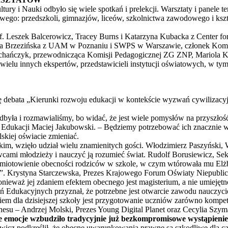
ury i Nauki odbyło się wiele spotkań i prelekcji. Warsztaty i panele 
ego: przedszkoli, gimnazjów, liceów, szkolnictwa zawodowego i kszt
rof. Leszek Balcerowicz, Tracey Burns i Katarzyna Kubacka z Center fo
la Brzezińska z UAM w Poznaniu i SWPS w Warszawie, członek Komi
ańczyk, przewodnicząca Komisji Pedagogicznej ZG ZNP, Mariola Ko
 wielu innych ekspertów, przedstawicieli instytucji oświatowych, w t
 debata „Kierunki rozwoju edukacji w kontekście wyzwań cywilizacyjn
odbyła i rozmawialiśmy, bo widać, że jest wiele pomysłów na przyszłość
 Edukacji Maciej Jakubowski. – Będziemy potrzebować ich znacznie wi
skiej oświacie zmieniać.
m, wzięło udział wielu znamienitych gości. Włodzimierz Paszyński, 
ami młodzieży i nauczyć ją rozumieć świat. Rudolf Borusiewicz, Se
miotowienie obecności rodziców w szkole, w czym wtórowała mu Elżb
”. Krystyna Starczewska, Prezes Krajowego Forum Oświaty Niepublic
ponieważ jej zdaniem efektem obecnego jest magisterium, a nie umiejętn
ń Edukacyjnych przyznał, że potrzebne jest otwarcie zawodu nauczycie
em dla dzisiejszej szkoły jest przygotowanie uczniów zarówno kompete
iznesu – Andrzej Molski, Prezes Young Digital Planet oraz Cecylia Sz
emocje wzbudziło tradycyjnie już bezkompromisowe wystąpienie 
wicz podkreślił, że obecne uwarunkowania prawne są szkodliwe dla ca