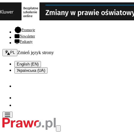
- otwiera się w nowej karcie
Promocje
Newsletter
Podcasty
Zmień język - bieżący:
Zmień język strony
PL
English (EN)
Українська (UA)