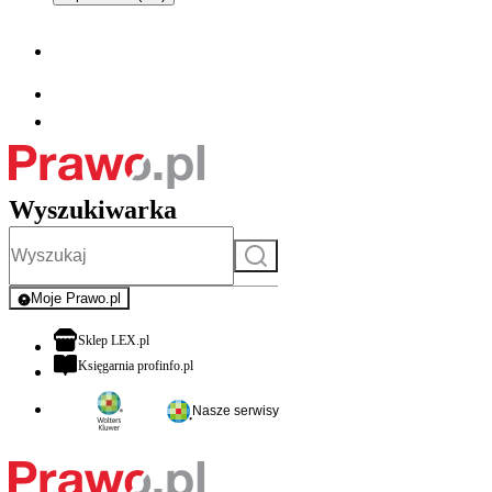
Wyszukiwarka
Szukaj
Moje Prawo.pl
- rejestracja i logowanie do serwisu
otwiera się w nowej karcie
Sklep LEX.pl
otwiera się w nowej karcie
Księgarnia profinfo.pl
Nasze serwisy