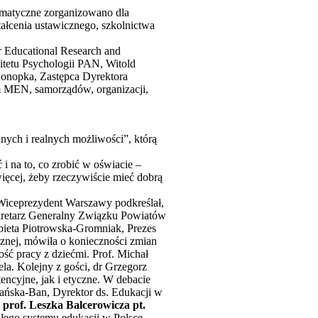
tematyczne zorganizowano dla
ałcenia ustawicznego, szkolnictwa
r Educational Research and
tetu Psychologii PAN, Witold
nopka, Zastępca Dyrektora
ym MEN, samorządów, organizacji,
ych i realnych możliwości”, którą
 i na to, co zrobić w oświacie –
ęcej, żeby rzeczywiście mieć dobrą
Wiceprezydent Warszawy podkreślał,
kretarz Generalny Związku Powiatów
ieta Piotrowska-Gromniak, Prezes
znej, mówiła o konieczności zmian
ość pracy z dziećmi. Prof. Michał
la. Kolejny z gości, dr Grzegorz
ncyjne, jak i etyczne. W debacie
ymańska-Ban, Dyrektor ds. Edukacji w
prof. Leszka Balcerowicza pt.
łego systemu edukacji w Polsce,