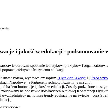
arzenia
wacje i jakość w edukacji - podsumowanie 
arszawie doroczne spotkanie teoretyków, praktyków i organizatorów e
i poprawą efektywności systemu edukacji.
rs Kluwer Polska, wydawca czasopism
„Dyrektor Szkoły”
i
„Przed Szko
ukacji Narodowej, a Partnerem technologicznym –Samsung.
pod hasłem Innowacje i jakość w edukacji. Zostały podzielone na segme
 zbudowany na podstawie doświadczeń Krajowej Konferencji Dyrekto
i uwzględniający najnowsze trendy edukacyjne na świecie – oraz Stre
dukacją.
RSZTATÓW