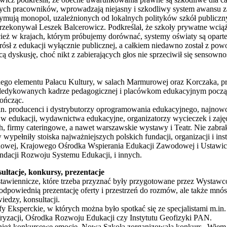
abych pracowników, wprowadzają niejasny i szkodliwy system awansu
rzymują monopol, uzależnionych od lokalnych polityków szkół public
ekonywał Leszek Balcerowicz. Podkreślał, że szkoły prywatne wciąż s
cież w krajach, którym próbujemy dorównać, systemy oświaty są opart
ósł z edukacji wyłącznie publicznej, a całkiem niedawno został z p
dyskusję, choć nikt z zabierających głos nie sprzeciwił się sensowno
go elementu Pałacu Kultury, w salach Marmurowej oraz Korczaka, p
 dedykowanych kadrze pedagogicznej i placówkom edukacyjnym począ
ończąc.
in. producenci i dystrybutorzy oprogramowania edukacyjnego, najnowo
 edukacji, wydawnictwa edukacyjne, organizatorzy wycieczek i zajęć
 firmy cateringowe, a nawet warszawskie wystawy i Teatr. Nie zabrak
wypełniły stoiska najważniejszych polskich fundacji, organizacji i inst
odowej, Krajowego Ośrodka Wspierania Edukacji Zawodowej i Ustawic
ndacji Rozwoju Systemu Edukacji, i innych.
ultacje, konkursy, prezentacje
ystawiennicze, które trzeba przyznać były przygotowane przez Wystawc
dpowiednią prezentację oferty i przestrzeń do rozmów, ale także mnóst
edzy, konsultacji.
fy Eksperckie, w których można było spotkać się ze specjalistami m.i
yfryzacji, Ośrodka Rozwoju Edukacji czy Instytutu Geofizyki PAN.
wnież konkursowe emocje. Nowa Szkoła zorganizowała konkurs „Wiem 