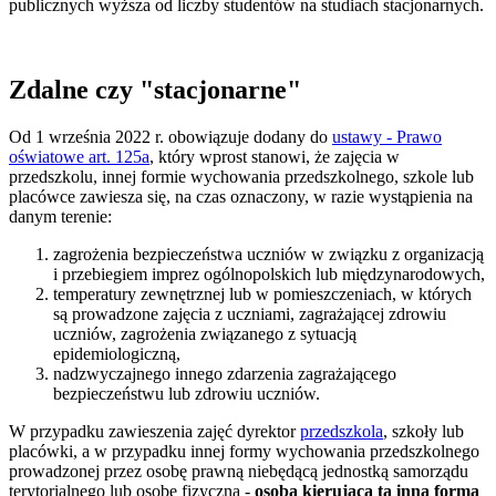
publicznych wyższa od liczby studentów na studiach stacjonarnych.
Zdalne czy "stacjonarne"
Od 1 września 2022 r. obowiązuje dodany do
ustawy - Prawo
oświatowe art. 125a
, który wprost stanowi, że zajęcia w
przedszkolu, innej formie wychowania przedszkolnego, szkole lub
placówce zawiesza się, na czas oznaczony, w razie wystąpienia na
danym terenie:
zagrożenia bezpieczeństwa uczniów w związku z organizacją
i przebiegiem imprez ogólnopolskich lub międzynarodowych,
temperatury zewnętrznej lub w pomieszczeniach, w których
są prowadzone zajęcia z uczniami, zagrażającej zdrowiu
uczniów, zagrożenia związanego z sytuacją
epidemiologiczną,
nadzwyczajnego innego zdarzenia zagrażającego
bezpieczeństwu lub zdrowiu uczniów.
W przypadku zawieszenia zajęć dyrektor
przedszkola
, szkoły lub
placówki, a w przypadku innej formy wychowania przedszkolnego
prowadzonej przez osobę prawną niebędącą jednostką samorządu
terytorialnego lub osobę fizyczną -
osoba kierująca tą inną formą