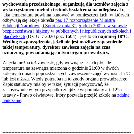
wychowania przedszkolnego, organizują dla uczniów zajęcia z
wykorzystaniem metod i technik kształcenia na odległość.
To,
jaka temperatura powinna panować w pomieszczeniach, w których
odbywają się lekcje określa
par. 17 rozporządzenie Ministra
Edukacji Narodowej i Sportu z dnia 31 grudnia 2002 r. w sprawie
bezpieczeństwa i higieny w publicznych i niepublicznych szkołach i
placówkach
(Dz. U. z 2020 poz. 1604) - jest to
co najmniej 18°C.
Według rozporządzenia, jeżeli nie jest możliwe zapewnienie
takiej temperatury, dyrektor zawiesza zajęcia na czas
oznaczony, powiadamiając o tym organ prowadzący.
Zajęcia można też zawiesić, gdy wewnątrz jest ciepło, ale
temperatura na zewnątrz mierzona o godzinie 21:00 w dwóch
kolejnych dniach poprzedzających zawieszenie zajęć wynosi -15°C
lub jest niższa. Wtedy potrzeba na to zgody organu prowadzącego.
Zapis statutowy miałby w takiej sytuacji precyzować, że
zastosowanie w tym przypadku znajdzie wspomniany art. 125a
ustawy - Prawo oświatowe, który pozwala przejść szkole na
zdalne
nauczanie
.
--------------------------------------------------------------------------------------