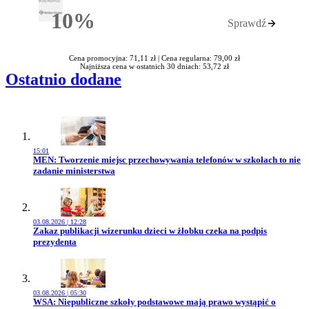
10%
Sprawdź
Rabatu
Cena promocyjna: 71,11 zł |
Cena regularna: 79,00 zł
Najniższa cena w ostatnich 30 dniach: 53,72 zł
Ostatnio dodane
15:01
Przejdź do artykułu:
MEN: Tworzenie miejsc przechowywania telefonów w szkołach to nie
zadanie ministerstwa
03.08.2026 | 12:28
Przejdź do artykułu:
Zakaz publikacji wizerunku dzieci w żłobku czeka na podpis
prezydenta
03.08.2026 | 05:30
Przejdź do artykułu:
WSA: Niepubliczne szkoły podstawowe mają prawo wystąpić o