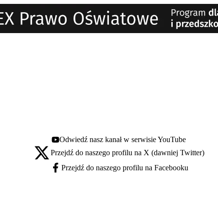
Odwiedź nasz kanał w serwisie YouTube
Youtube - otwiera się w nowej karcie
Przejdź do naszego profilu na X (dawniej Twitter)
X - otwiera się w nowej karcie
Przejdź do naszego profilu na Facebooku
Facebook - otwiera się w nowej karcie