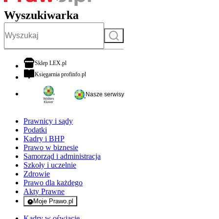
Wyszukiwarka
Szukaj
otwiera się w nowej karcie
Sklep LEX.pl
otwiera się w nowej karcie
Księgarnia profinfo.pl
Nasze serwisy
Prawnicy i sądy
Podatki
Kadry i BHP
Prawo w biznesie
Samorząd i administracja
Szkoły i uczelnie
Zdrowie
Prawo dla każdego
Akty Prawne
Moje Prawo.pl
- rejestracja i logowanie do serwisu
Kadry w oświacie