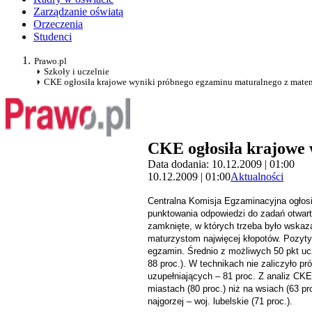
Zarządzanie oświatą
Orzeczenia
Studenci
Prawo.pl
Szkoły i uczelnie
CKE ogłosiła krajowe wyniki próbnego egzaminu maturalnego z mate
CKE ogłosiła krajowe
Data dodania: 10.12.2009 | 01:00
10.12.2009 | 01:00
Aktualności
Centralna Komisja Egzaminacyjna ogłosi
punktowania odpowiedzi do zadań otwar
zamknięte, w których trzeba było wskaza
maturzystom najwięcej kłopotów. Pozyty
egzamin. Średnio z możliwych 50 pkt ucz
88 proc.). W technikach nie zaliczyło pr
uzupełniających – 81 proc. Z analiz CKE
miastach (80 proc.) niż na wsiach (63 pro
najgorzej – woj. lubelskie (71 proc.).