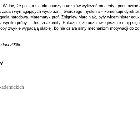
. Widać, że polska szkoła nauczyła uczniów wyliczać procenty i podstawia
ia zadań wymagających wyobraźni i twórczego myślenia – komentuje dyrektor 
ragedia narodowa.
Matematyk prof. Zbigniew Marciniak, były wiceminister eduk
z wyniku próby: – Jest znakomity. Pokazuje, że uczniowie jeszcze mają się 
Próby zwykle wypadają słabiej, bo nie działa silny mechanizm motywacji do z
udnia 2009r.
w
ickich, Andrzej Rozmus - otwiera się w nowym oknie
akademickich