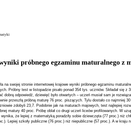
matyki
 wyniki próbnego egzaminu maturalnego z 
ła na swojej stronie internetowej krajowe wyniki próbnego egzaminu matural
tych.
Próbny test w listopadzie pisało ponad 354 tys. uczniów. Składał się z 3
ć dobrą odpowiedź, dziewięć było otwartych – uczeń musiał sam je rozwiązać
wnie przeszłą próbną maturę 76 proc. piszących. Tylu dostało co najmniej 3
niowie zdobyli 23,7. Podobnie jak na maturach majowych, test najlepiej rozwi
óbnej matury 40 proc. Próbę oblał co drugi uczeń liceów profilowanych. W uzu
 wynika, że lepiej z matematyką poradziły sobie dziewczęta (77 proc.) niż ch
c.). Lepiej szkoły publiczne (76 proc.) niż niepubliczne (57 proc.). A w kraju 