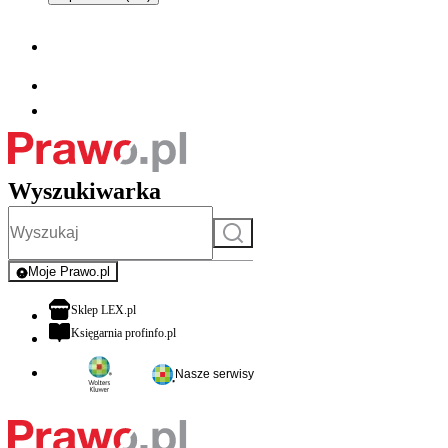
Wyszukiwarka
Szukaj
Moje Prawo.pl
- rejestracja i logowanie do serwisu
otwiera się w nowej karcie
Sklep LEX.pl
otwiera się w nowej karcie
Księgarnia profinfo.pl
Nasze serwisy