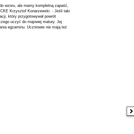
ć do wzoru, ale mamy kompletną zapaść,
CKE Krzysztof Konarzewski. - Jeśli taki
acji, który przygotowywał powrót
czego uczyć do majowej matury. Jej
dania egzaminu. Uczniowie nie mają też
N