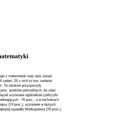
matematyki
nego z matematyki oraz opis zasad
4 zadań. 25 z nich to tzw. zadania
. Te ostatnie przysporzyły
0 proc. punktów potrzebnych, by zdać
ązali uczniowie ogólniaków (zaliczyło
pełniających - 76 proc., a w technikach
łopcy (74 proc.), uczniowie w dużych
najlepiej wypadła Wielkopolska (79 proc.),