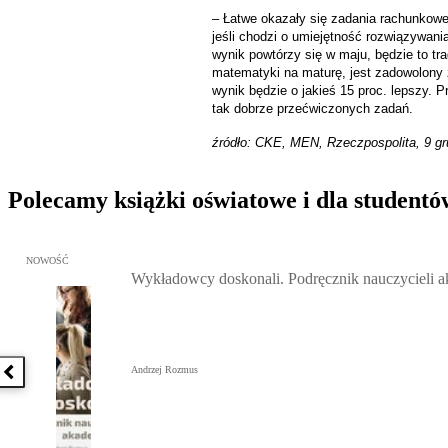
– Łatwe okazały się zadania rachunkowe
jeśli chodzi o umiejętność rozwiązywan
wynik powtórzy się w maju, będzie to t
matematyki na maturę, jest zadowolony 
wynik będzie o jakieś 15 proc. lepszy. 
tak dobrze przećwiczonych zadań.
źródło: CKE, MEN, Rzeczpospolita, 9 gr
Polecamy książki oświatowe i dla studentó
Przejdź do: Wykładowcy doskonali. Podręcznik nauczycieli akadem
NOWOŚĆ
Wykładowcy doskonali. Podręcznik nauczycieli 
Andrzej Rozmus
Poprzednia książka