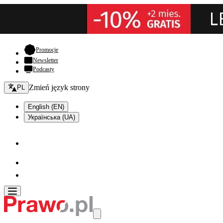
- otwiera się w nowej karcie
Promocje
Newsletter
Podcasty
Zmień język - bieżący:
Zmień język strony
PL
English (EN)
Українська (UA)