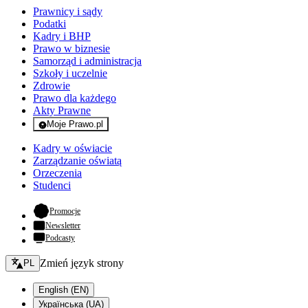
Prawnicy i sądy
Podatki
Kadry i BHP
Prawo w biznesie
Samorząd i administracja
Szkoły i uczelnie
Zdrowie
Prawo dla każdego
Akty Prawne
Moje Prawo.pl
- rejestracja i logowanie do serwisu
Kadry w oświacie
Zarządzanie oświatą
Orzeczenia
Studenci
- otwiera się w nowej karcie
Promocje
Newsletter
Podcasty
Zmień język - bieżący:
Zmień język strony
PL
English (EN)
Українська (UA)