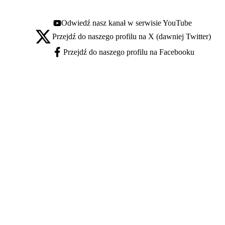
Odwiedź nasz kanał w serwisie YouTube
Youtube - otwiera się w nowej karcie
Przejdź do naszego profilu na X (dawniej Twitter)
X - otwiera się w nowej karcie
Przejdź do naszego profilu na Facebooku
Facebook - otwiera się w nowej karcie