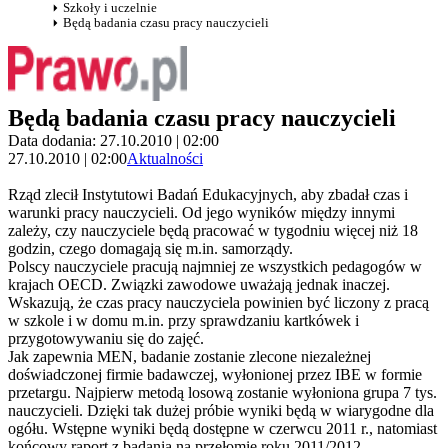
Szkoły i uczelnie
Będą badania czasu pracy nauczycieli
Będą badania czasu pracy nauczycieli
Data dodania: 27.10.2010 | 02:00
27.10.2010 | 02:00
Aktualności
Rząd zlecił Instytutowi Badań Edukacyjnych, aby zbadał czas i
warunki pracy nauczycieli. Od jego wyników między innymi
zależy, czy nauczyciele będą pracować w tygodniu więcej niż 18
godzin, czego domagają się m.in. samorządy.
Polscy nauczyciele pracują najmniej ze wszystkich pedagogów w
krajach OECD. Związki zawodowe uważają jednak inaczej.
Wskazują, że czas pracy nauczyciela powinien być liczony z pracą
w szkole i w domu m.in. przy sprawdzaniu kartkówek i
przygotowywaniu się do zajęć.
Jak zapewnia MEN, badanie zostanie zlecone niezależnej
doświadczonej firmie badawczej, wyłonionej przez IBE w formie
przetargu. Najpierw metodą losową zostanie wyłoniona grupa 7 tys.
nauczycieli. Dzięki tak dużej próbie wyniki będą w wiarygodne dla
ogółu. Wstępne wyniki będą dostępne w czerwcu 2011 r., natomiast
końcowy raport z badania na przełomie roku 2011/2012.