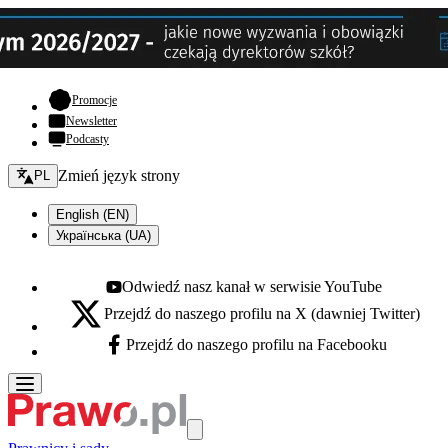
- otwiera się w nowej karcie
Promocje
Newsletter
Podcasty
Zmień język - bieżący:
Zmień język strony
PL
English (EN)
Українська (UA)
Odwiedź nasz kanał w serwisie YouTube
Youtube - otwiera się w nowej karcie
Przejdź do naszego profilu na X (dawniej Twitter)
X - otwiera się w nowej karcie
Przejdź do naszego profilu na Facebooku
Facebook - otwiera się w nowej karcie