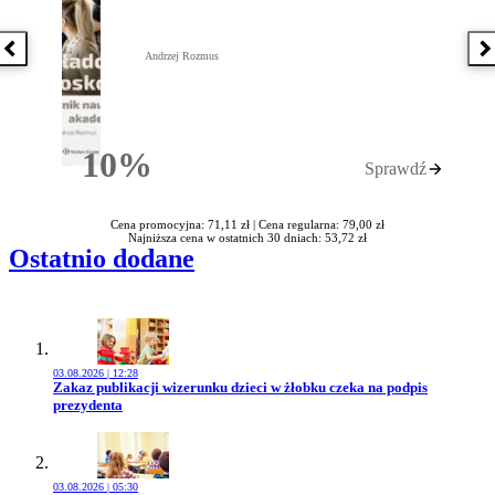
Poprzednia książka
N
Andrzej Rozmus
10%
Sprawdź
Rabatu
Cena promocyjna: 71,11 zł |
Cena regularna: 79,00 zł
Najniższa cena w ostatnich 30 dniach: 53,72 zł
Ostatnio dodane
03.08.2026 | 12:28
Przejdź do artykułu:
Zakaz publikacji wizerunku dzieci w żłobku czeka na podpis
prezydenta
03.08.2026 | 05:30