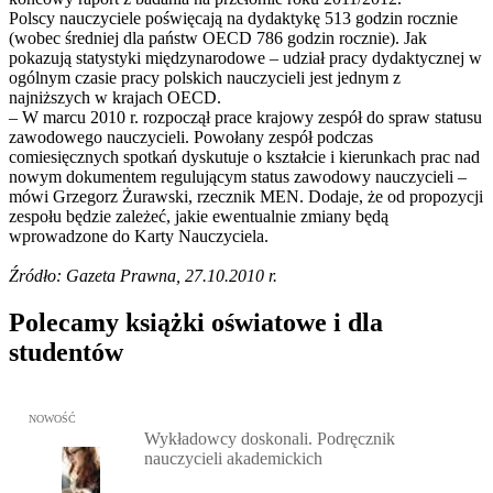
Polscy nauczyciele poświęcają na dydaktykę 513 godzin rocznie
(wobec średniej dla państw OECD 786 godzin rocznie). Jak
pokazują statystyki międzynarodowe – udział pracy dydaktycznej w
ogólnym czasie pracy polskich nauczycieli jest jednym z
najniższych w krajach OECD.
– W marcu 2010 r. rozpoczął prace krajowy zespół do spraw statusu
zawodowego nauczycieli. Powołany zespół podczas
comiesięcznych spotkań dyskutuje o kształcie i kierunkach prac nad
nowym dokumentem regulującym status zawodowy nauczycieli –
mówi Grzegorz Żurawski, rzecznik MEN. Dodaje, że od propozycji
zespołu będzie zależeć, jakie ewentualnie zmiany będą
wprowadzone do Karty Nauczyciela.
Źródło: Gazeta Prawna, 27.10.2010 r.
Polecamy książki oświatowe i dla
studentów
Przejdź do: Wykładowcy doskonali. Podręcznik nauczycieli akadem
NOWOŚĆ
Wykładowcy doskonali. Podręcznik
nauczycieli akademickich