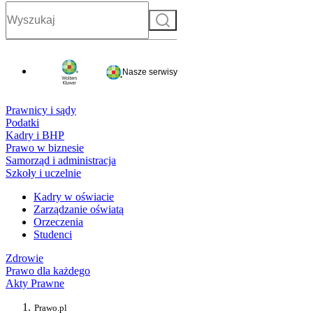
Szukaj
Nasze serwisy
Prawnicy i sądy
Podatki
Kadry i BHP
Prawo w biznesie
Samorząd i administracja
Szkoły i uczelnie
Kadry w oświacie
Zarządzanie oświatą
Orzeczenia
Studenci
Zdrowie
Prawo dla każdego
Akty Prawne
Prawo.pl