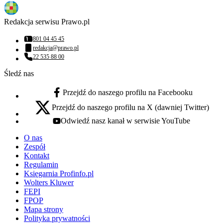
Redakcja serwisu Prawo.pl
801 04 45 45
Numer telefonu:
redakcja@prawo.pl
Adres email:
22 535 88 00
Numer telefonu:
Śledź nas
Przejdź do naszego profilu na Facebooku
facebook - otwiera się w nowej karcie
Przejdź do naszego profilu na X (dawniej Twitter)
x - otwiera się w nowej karcie
Odwiedź nasz kanał w serwisie YouTube
youtube - otwiera się w nowej karcie
O nas
Zespół
Kontakt
Regulamin
Księgarnia Profinfo.pl
Wolters Kluwer
FEPI
FPOP
Mapa strony
Polityka prywatności