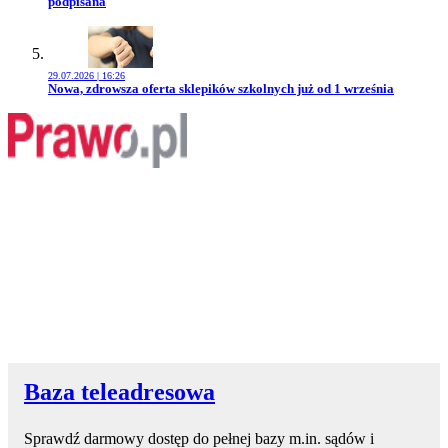
podpisana
29.07.2026 | 16:26
Przejdź do artykułu:
Nowa, zdrowsza oferta sklepików szkolnych już od 1 września
Baza teleadresowa
Sprawdź darmowy dostęp do pełnej bazy m.in. sądów i