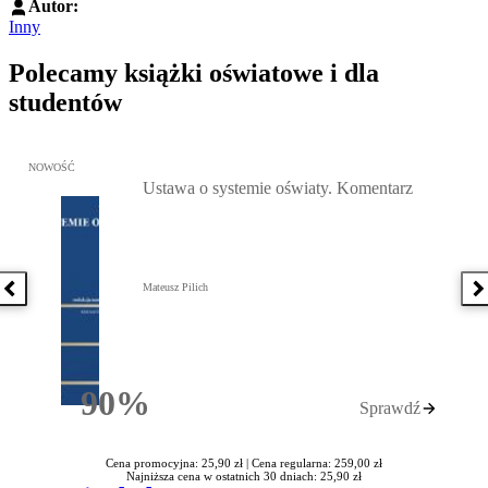
Autor:
Inny
Polecamy książki oświatowe i dla
studentów
Przejdź do: Ustawa o systemie oświaty. Komentarz, Mateusz Pilich 
NOWOŚĆ
Ustawa o systemie oświaty. Komentarz
Mateusz Pilich
Poprzednia książka
N
90%
Sprawdź
Rabatu
Cena promocyjna: 25,90 zł |
Cena regularna: 259,00 zł
Najniższa cena w ostatnich 30 dniach: 25,90 zł