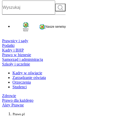
Szukaj
Nasze serwisy
Prawnicy i sądy
Podatki
Kadry i BHP
Prawo w biznesie
Samorząd i administracja
Szkoły i uczelnie
Kadry w oświacie
Zarządzanie oświatą
Orzeczenia
Studenci
Zdrowie
Prawo dla każdego
Akty Prawne
Prawo.pl