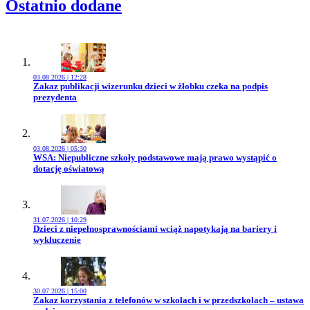
Ostatnio dodane
03.08.2026 | 12:28
Przejdź do artykułu:
Zakaz publikacji wizerunku dzieci w żłobku czeka na podpis
prezydenta
03.08.2026 | 05:30
Przejdź do artykułu:
WSA: Niepubliczne szkoły podstawowe mają prawo wystąpić o
dotację oświatową
31.07.2026 | 10:29
Przejdź do artykułu:
Dzieci z niepełnosprawnościami wciąż napotykają na bariery i
wykluczenie
30.07.2026 | 15:00
Przejdź do artykułu:
Zakaz korzystania z telefonów w szkołach i w przedszkolach – ustawa