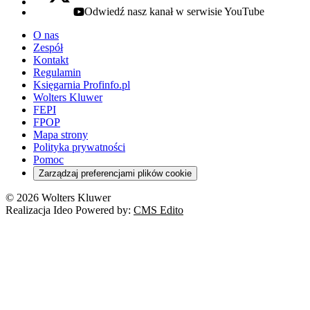
Odwiedź nasz kanał w serwisie YouTube
youtube - otwiera się w nowej karcie
O nas
Zespół
Kontakt
Regulamin
Księgarnia Profinfo.pl
Wolters Kluwer
FEPI
FPOP
Mapa strony
Polityka prywatności
Pomoc
Zarządzaj preferencjami plików cookie
© 2026 Wolters Kluwer
Realizacja Ideo Powered by:
CMS Edito