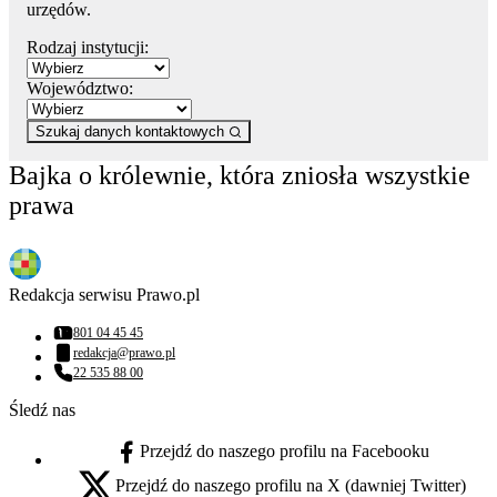
urzędów.
Rodzaj instytucji:
Województwo:
Szukaj danych kontaktowych
Bajka o królewnie, która zniosła wszystkie
prawa
Redakcja serwisu Prawo.pl
801 04 45 45
Numer telefonu:
redakcja@prawo.pl
Adres email:
22 535 88 00
Numer telefonu:
Śledź nas
Przejdź do naszego profilu na Facebooku
facebook - otwiera się w nowej karcie
Przejdź do naszego profilu na X (dawniej Twitter)
x - otwiera się w nowej karcie