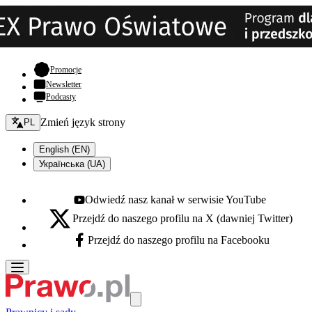
- otwiera się w nowej karcie
Promocje
Newsletter
Podcasty
Zmień język - bieżący:
Zmień język strony
PL
English (EN)
Українська (UA)
Odwiedź nasz kanał w serwisie YouTube
Youtube - otwiera się w nowej karcie
Przejdź do naszego profilu na X (dawniej Twitter)
X - otwiera się w nowej karcie
Przejdź do naszego profilu na Facebooku
Facebook - otwiera się w nowej karcie