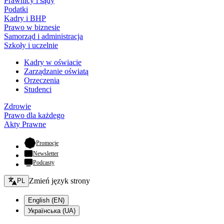
Prawnicy i sądy
Podatki
Kadry i BHP
Prawo w biznesie
Samorząd i administracja
Szkoły i uczelnie
Kadry w oświacie
Zarządzanie oświatą
Orzeczenia
Studenci
Zdrowie
Prawo dla każdego
Akty Prawne
- otwiera się w nowej karcie
Promocje
Newsletter
Podcasty
Zmień język - bieżący:
Zmień język strony
PL
English (EN)
Українська (UA)