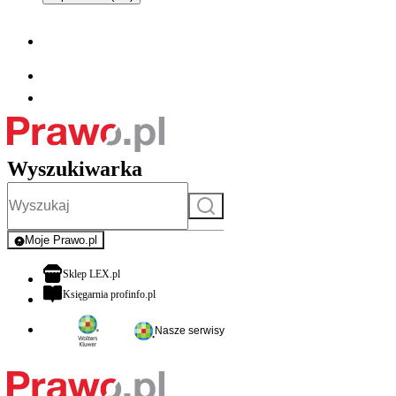
Wyszukiwarka
Szukaj
Moje Prawo.pl
- rejestracja i logowanie do serwisu
otwiera się w nowej karcie
Sklep LEX.pl
otwiera się w nowej karcie
Księgarnia profinfo.pl
Nasze serwisy