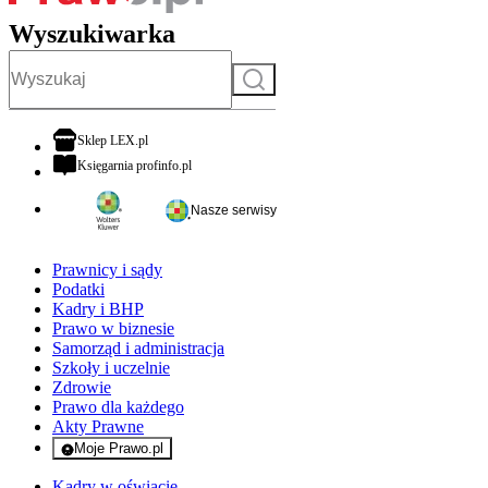
Wyszukiwarka
Szukaj
otwiera się w nowej karcie
Sklep LEX.pl
otwiera się w nowej karcie
Księgarnia profinfo.pl
Nasze serwisy
Prawnicy i sądy
Podatki
Kadry i BHP
Prawo w biznesie
Samorząd i administracja
Szkoły i uczelnie
Zdrowie
Prawo dla każdego
Akty Prawne
Moje Prawo.pl
- rejestracja i logowanie do serwisu
Kadry w oświacie