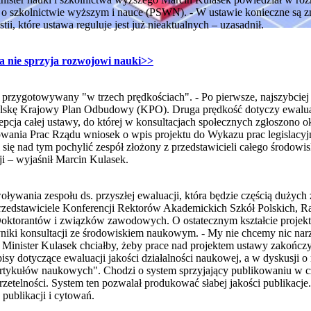
 o szkolnictwie wyższym i nauce (PSWN). - W ustawie konieczne są z
stii, które ustawa reguluje jest już nieaktualnych – uzasadnił.
wa nie sprzyja rozwojowi nauki
>>
e przygotowywany "w trzech prędkościach". - Po pierwsze, najszybciej
olskę Krajowy Plan Odbudowy (KPO). Druga prędkość dotyczy ewaluac
epcja całej ustawy, do której w konsultacjach społecznych zgłoszono o
wania Prac Rządu wniosek o wpis projektu do Wykazu prac legislacy
się nad tym pochylić zespół złożony z przedstawicieli całego środowi
i – wyjaśnił Marcin Kulasek.
ływania zespołu ds. przyszłej ewaluacji, która będzie częścią dużyc
rzedstawiciele Konferencji Rektorów Akademickich Szkół Polskich, R
oktorantów i związków zawodowych. O ostatecznym kształcie projektu
yniki konsultacji ze środowiskiem naukowym. - My nie chcemy nic nar
Minister Kulasek chciałby, żeby prace nad projektem ustawy zakończy
isy dotyczące ewaluacji jakości działalności naukowej, a w dyskusji o 
yk artykułów naukowych". Chodzi o system sprzyjający publikowaniu w 
rzetelności. System ten pozwalał produkować słabej jakości publikacje.
 publikacji i cytowań.