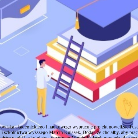
rodowiska akademickiego i naukowego wypracuje projekt nowelizacji u
ki i szkolnictwa wyższego Marcin Kulasek. Dodał, że chciałby, aby p
nister nauki i szkolnictwa wyższego Marcin Kulasek powiedział w roz