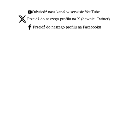
Odwiedź nasz kanał w serwisie YouTube
Youtube - otwiera się w nowej karcie
Przejdź do naszego profilu na X (dawniej Twitter)
X - otwiera się w nowej karcie
Przejdź do naszego profilu na Facebooku
Facebook - otwiera się w nowej karcie