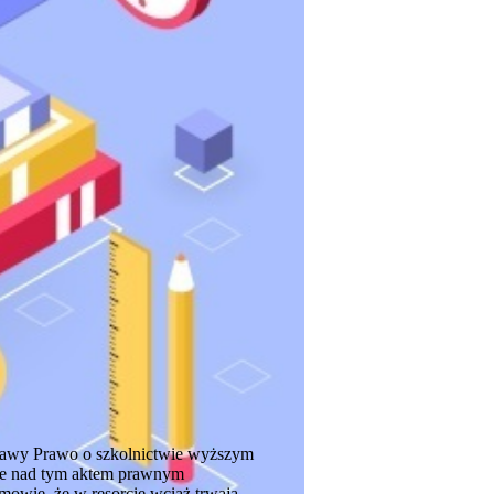
stawy Prawo o szkolnictwie wyższym
race nad tym aktem prawnym
mowie, że w resorcie wciąż trwają