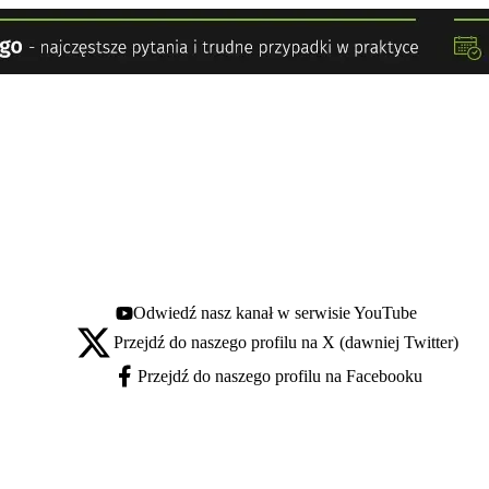
Odwiedź nasz kanał w serwisie YouTube
Youtube - otwiera się w nowej karcie
Przejdź do naszego profilu na X (dawniej Twitter)
X - otwiera się w nowej karcie
Przejdź do naszego profilu na Facebooku
Facebook - otwiera się w nowej karcie