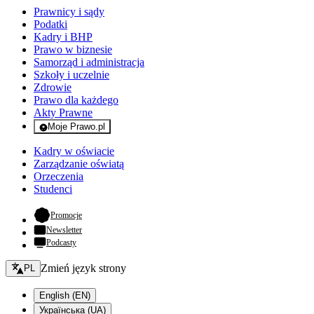
Prawnicy i sądy
Podatki
Kadry i BHP
Prawo w biznesie
Samorząd i administracja
Szkoły i uczelnie
Zdrowie
Prawo dla każdego
Akty Prawne
Moje Prawo.pl
- rejestracja i logowanie do serwisu
Kadry w oświacie
Zarządzanie oświatą
Orzeczenia
Studenci
- otwiera się w nowej karcie
Promocje
Newsletter
Podcasty
Zmień język - bieżący:
Zmień język strony
PL
English (EN)
Українська (UA)