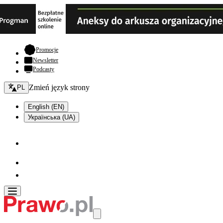
- otwiera się w nowej karcie
Promocje
Newsletter
Podcasty
Zmień język - bieżący:
Zmień język strony
PL
English (EN)
Українська (UA)