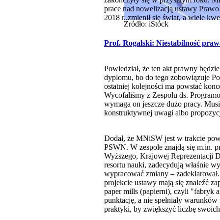
prace nad nowelizacją ustawy Prawo
2018 r. zmienił się świat, a wiele kwe
Źródło: iStock
Prof. Rogalski: Niestabilność pra
Powiedział, że ten akt prawny będzi
dyplomu, bo do tego zobowiązuje P
ostatniej kolejności ma powstać konc
Wycofaliśmy z Zespołu ds. Programo
wymaga on jeszcze dużo pracy. Musi 
konstruktywnej uwagi albo propozycj
Dodał, że MNiSW jest w trakcie powo
PSWN. W zespole znajdą się m.in. p
Wyższego, Krajowej Reprezentacji D
resortu nauki, zadecydują właśnie w
wypracować zmiany – zadeklarował. 
projekcie ustawy mają się znaleźć zap
paper mills (papierni), czyli "fabr
punktację, a nie spełniały warunków 
praktyki, by zwiększyć liczbę swoich