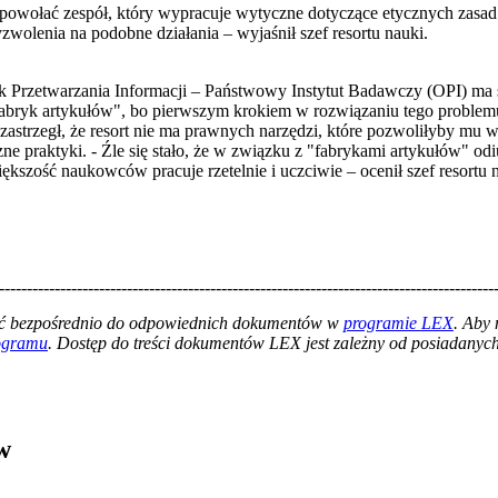
owołać zespół, który wypracuje wytyczne dotyczące etycznych zasad 
zwolenia na podobne działania – wyjaśnił szef resortu nauki.
 Przetwarzania Informacji – Państwowy Instytut Badawczy (OPI) ma 
abryk artykułów", bo pierwszym krokiem w rozwiązaniu tego problemu 
zastrzegł, że resort nie ma prawnych narzędzi, które pozwoliłyby mu
zne praktyki. - Źle się stało, że w związku z "fabrykami artykułów" od
zość naukowców pracuje rzetelnie i uczciwie – ocenił szef resortu 
-----------------------------------------------------------------------------------------
łać bezpośrednio do odpowiednich dokumentów w
programie LEX
. Aby
rogramu
. Dostęp do treści dokumentów LEX jest zależny od posiadanych 
w