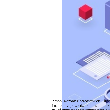
Zespół złożony z przedstawicieli ś
i nauce – zapowiedział minister nau
zakończyły się w przyszłym roku. Mi