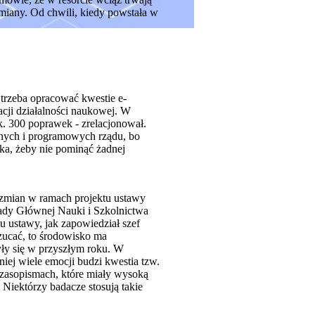
miany. Od chwili, kiedy powstała w
 trzeba opracować kwestie e-
ji działalności naukowej. W
k. 300 poprawek - zrelacjonował.
jnych i programowych rządu, bo
ska, żeby nie pominąć żadnej
h zmian w ramach projektu ustawy
ady Głównej Nauki i Szkolnictwa
 ustawy, jak zapowiedział szef
zucać, to środowisko ma
ły się w przyszłym roku. W
niej wiele emocji budzi kwestia tzw.
czasopismach, które miały wysoką
 Niektórzy badacze stosują takie