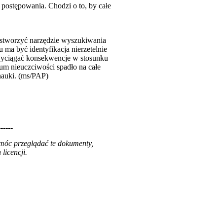
postępowania. Chodzi o to, by całe
stworzyć narzędzie wyszukiwania
ma być identyfikacja nierzetelnie
 wyciągać konsekwencje w stosunku
ium nieuczciwości spadło na całe
nauki. (ms/PAP)
------
 móc przeglądać te dokumenty,
licencji.